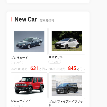
New Car
新車種情報
ＧＲヤリス
プレリュード
トヨタ
ホンダ
631
845
2026.08発売
万円
～
2026.08発売
万円
～
ジムニーノマド
ヴェルファイアハイブリッ
ド
スズキ