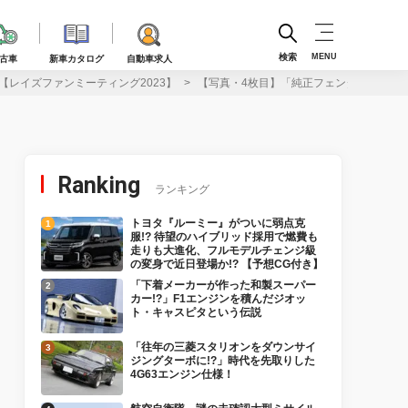
検索
MENU
古車
新車カタログ
自動車求人
【レイズファンミーティング2023】
【写真・4枚目】「純正フェンダーの限界に
Ranking
ランキング
トヨタ『ルーミー』がついに弱点克
服!? 待望のハイブリッド採用で燃費も
走りも大進化、フルモデルチェンジ級
の変身で近日登場か!? 【予想CG付き】
「下着メーカーが作った和製スーパー
カー!?」F1エンジンを積んだジオッ
ト・キャスピタという伝説
「往年の三菱スタリオンをダウンサイ
ジングターボに!?」時代を先取りした
4G63エンジン仕様！