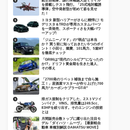
航空自衛隊、謎の未確認大型ミサイル
を搭載しテスト飛行。「25式地対艦誘
導弾」空中発射型が初めて姿を見せ
た！
トヨタ 新型ハリアーがさらに精悍に! モ
デリスタ＆TRDが専用カスタムパーツ
を一斉発売、スポーティさを大幅パワ
ーアップ!
「ジムニーノマド」の“弱点”は本当
か？ 買う前に知っておきたい5つのポイ
ント！小回り、燃費、101馬力、5速MT
を徹底チェック
「GR86は“現代のシルビア”になったの
か!?」ドリフト黄金期を生きた達人、
その答え
「2700発のリベット補強まで自ら施
工！」居酒屋マスターが作り上げた700
馬力“カーボンケブラーGT-R”
排ガス規制をクリアした、2ストVツイ
ンバイク、VINS。排気量は249.5cc、
83HPを絞り出す。そのエンジンの技術
とは
月間販売台数トップに躍り出た注目モ
デル「ダイハツ・ムーヴ」【最新軽自
動車 車種別解説 DAIHATSU MOVE】