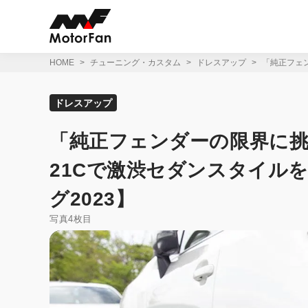
コ
ン
テ
ン
ツ
HOME
チューニング・カスタム
ドレスアップ
「純正フェン
へ
ス
キ
ドレスアップ
ッ
プ
「純正フェンダーの限界に挑
21Cで激渋セダンスタイル
グ2023】
写真4枚目