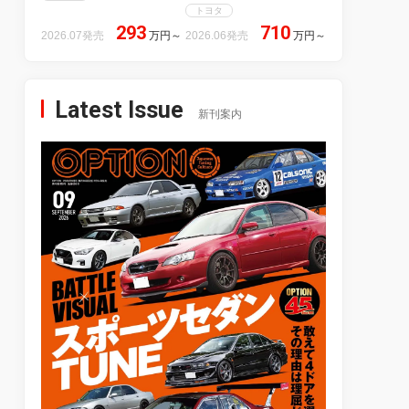
トヨタ
293
710
2026.07発売
万円
～
2026.06発売
万円
～
Latest Issue
新刊案内