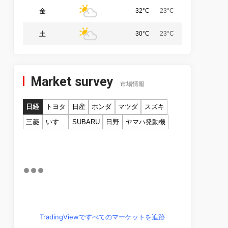
金
32°C
23°C
土
30°C
23°C
Market survey
市場情報
日経
トヨタ
日産
ホンダ
マツダ
スズキ
三菱
いすゞ
SUBARU
日野
ヤマハ発動機
TradingViewですべてのマーケットを追跡