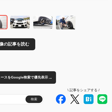
→
のニュースをGoogle検索で優先表示
\
記事をシェアする
/
検索