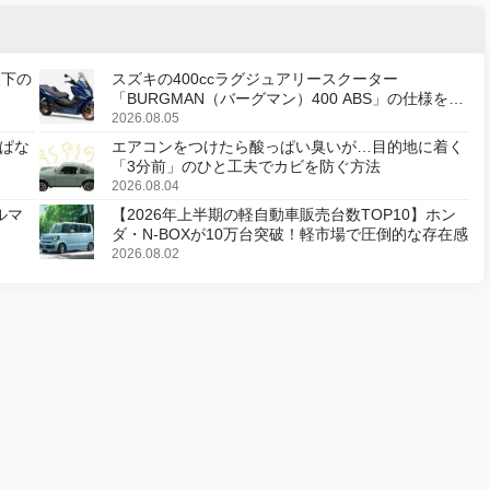
天下の
スズキの400ccラグジュアリースクーター
「BURGMAN（バーグマン）400 ABS」の仕様を変
更し、8月18日に発売
2026.08.05
ぱな
エアコンをつけたら酸っぱい臭いが…目的地に着く
「3分前」のひと工夫でカビを防ぐ方法
2026.08.04
ルマ
【2026年上半期の軽自動車販売台数TOP10】ホン
ダ・N-BOXが10万台突破！軽市場で圧倒的な存在感
2026.08.02