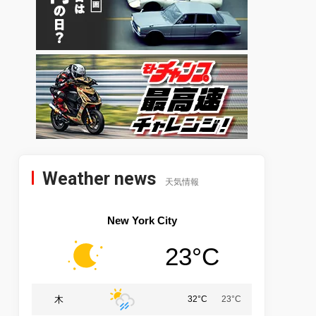
Weather news
天気情報
New York City
23°C
木
32°C
23°C