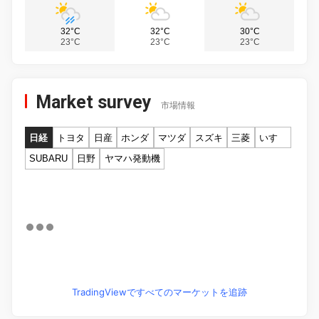
32°C
32°C
30°C
23°C
23°C
23°C
Market survey
市場情報
日経
トヨタ
日産
ホンダ
マツダ
スズキ
三菱
いすゞ
SUBARU
日野
ヤマハ発動機
TradingViewですべてのマーケットを追跡