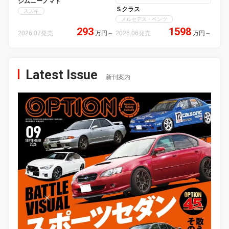
ジムニーノマド
Ｓクラス
スズキ
メルセデス・ベンツ
293
1598
2026.07発売
万円
～
2026.06発売
万円
～
Latest Issue
新刊案内