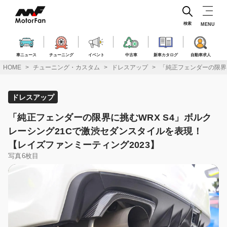
コ
ン
テ
検索
MENU
ン
ツ
へ
車ニュース
チューニング
イベント
中古車
新車カタログ
自動車求人
ス
HOME
チューニング・カスタム
ドレスアップ
「純正フェンダーの限界に
キ
ッ
プ
ドレスアップ
「純正フェンダーの限界に挑むWRX S4」ボルク
レーシング21Cで激渋セダンスタイルを表現！
【レイズファンミーティング2023】
写真6枚目