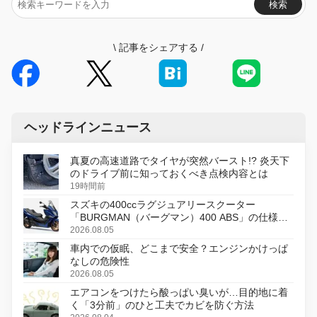
検索
\
記事をシェアする
/
ヘッドラインニュース
真夏の高速道路でタイヤが突然バースト!? 炎天下
のドライブ前に知っておくべき点検内容とは
19時間前
スズキの400ccラグジュアリースクーター
「BURGMAN（バーグマン）400 ABS」の仕様を
変更し、8月18日に発売
2026.08.05
車内での仮眠、どこまで安全？エンジンかけっぱ
なしの危険性
2026.08.05
エアコンをつけたら酸っぱい臭いが…目的地に着
く「3分前」のひと工夫でカビを防ぐ方法