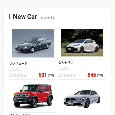
New Car
新車種情報
ＧＲヤリス
プレリュード
トヨタ
ホンダ
631
845
2026.08発売
万円
～
2026.08発売
万円
～