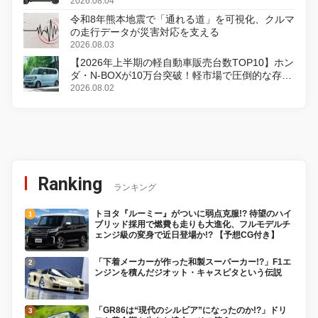
2026.08.04
令和8年熊本地震で「通れる道」を可視化、クルマ
の走行データが災害対応を支える
2026.08.03
【2026年上半期の軽自動車販売台数TOP10】ホン
ダ・N-BOXが10万台突破！軽市場で圧倒的な存在
感
2026.08.02
Ranking
ランキング
トヨタ『ルーミー』がついに弱点克服!? 待望のハイ
ブリッド採用で燃費も走りも大進化、フルモデルチ
ェンジ級の変身で近日登場か!? 【予想CG付き】
「下着メーカーが作った和製スーパーカー!?」F1エ
ンジンを積んだジオット・キャスピタという伝説
「GR86は“現代のシルビア”になったのか!?」ドリ