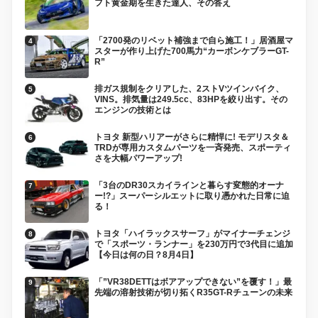
フト黄金期を生きた達人、その答え
「2700発のリベット補強まで自ら施工！」居酒屋マ
スターが作り上げた700馬力“カーボンケブラーGT-
R”
排ガス規制をクリアした、2ストVツインバイク、
VINS。排気量は249.5cc、83HPを絞り出す。その
エンジンの技術とは
トヨタ 新型ハリアーがさらに精悍に! モデリスタ＆
TRDが専用カスタムパーツを一斉発売、スポーティ
さを大幅パワーアップ!
「3台のDR30スカイラインと暮らす変態的オーナ
ー!?」スーパーシルエットに取り憑かれた日常に迫
る！
トヨタ「ハイラックスサーフ」がマイナーチェンジ
で「スポーツ・ランナー」を230万円で3代目に追加
【今日は何の日？8月4日】
「”VR38DETTはボアアップできない”を覆す！」最
先端の溶射技術が切り拓くR35GT-Rチューンの未来