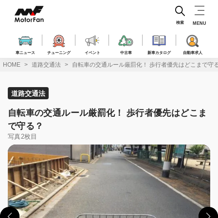
コ
ン
テ
検索
MENU
ン
ツ
へ
車ニュース
チューニング
イベント
中古車
新車カタログ
自動車求人
ス
HOME
道路交通法
自転車の交通ルール厳罰化！ 歩行者優先はどこまで守
キ
ッ
プ
道路交通法
自転車の交通ルール厳罰化！ 歩行者優先はどこま
で守る？
写真2枚目