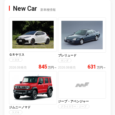
New Car
新車種情報
ＧＲヤリス
プレリュード
トヨタ
ホンダ
845
631
2026.08発売
万円
～
2026.08発売
万円
～
ジープ・アベンジャー
クライスラー・ジープ
ジムニーノマド
スズキ