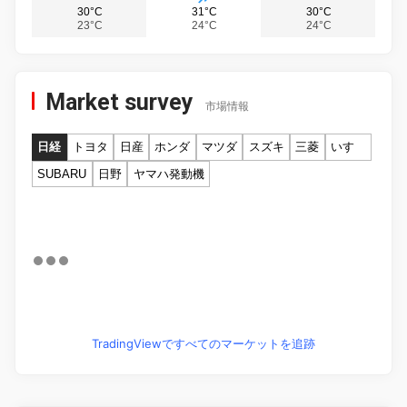
30°C
31°C
30°C
23°C
24°C
24°C
Market survey
市場情報
日経
トヨタ
日産
ホンダ
マツダ
スズキ
三菱
いすゞ
SUBARU
日野
ヤマハ発動機
TradingViewですべてのマーケットを追跡