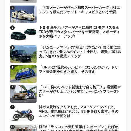
「下着メーカーが作った和製スーパーカー!?」F1エ
ンジンを積んだジオット・キャスピタという伝説
トヨタ 新型ハリアーがさらに精悍に! モデリスタ＆
TRDが専用カスタムパーツを一斉発売、スポーティ
さを大幅パワーアップ!
「ジムニーノマド」の“弱点”は本当か？ 買う前に知
っておきたい5つのポイント！小回り、燃費、101馬
力、5速MTを徹底チェック
「GR86は“現代のシルビア”になったのか!?」ドリ
フト黄金期を生きた達人、その答え
「2700発のリベット補強まで自ら施工！」居酒屋マ
スターが作り上げた700馬力“カーボンケブラーGT-
R”
排ガス規制をクリアした、2ストVツインバイク、
VINS。排気量は249.5cc、83HPを絞り出す。その
エンジンの技術とは
軽EV「ラッコ」の受注速報は？ オープンしたばか