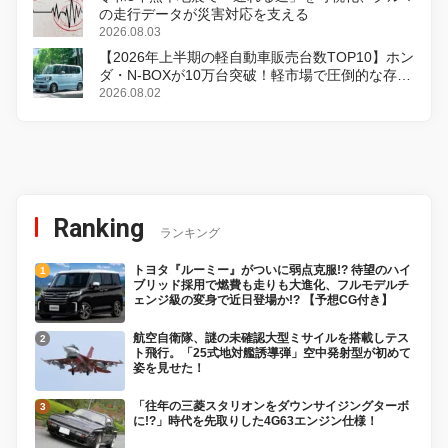
の走行データが災害対応を支える
2026.08.03
【2026年上半期の軽自動車販売台数TOP10】ホン
ダ・N-BOXが10万台突破！軽市場で圧倒的な存在
感
2026.08.02
Ranking
ランキング
トヨタ『ルーミー』がついに弱点克服!? 待望のハイ
ブリッド採用で燃費も走りも大進化、フルモデルチ
ェンジ級の変身で近日登場か!? 【予想CG付き】
航空自衛隊、謎の未確認大型ミサイルを搭載しテス
ト飛行。「25式地対艦誘導弾」空中発射型が初めて
姿を見せた！
「往年の三菱スタリオンをダウンサイジングターボ
に!?」時代を先取りした4G63エンジン仕様！