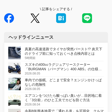
\
記事をシェアする
/
ヘッドラインニュース
真夏の高速道路でタイヤが突然バースト!? 炎天下
のドライブ前に知っておくべき点検内容とは
5時間前
スズキの400ccラグジュアリースクーター
「BURGMAN（バーグマン）400 ABS」の仕様を
変更し、8月18日に発売
2026.08.05
車内での仮眠、どこまで安全？エンジンかけっぱ
なしの危険性
2026.08.05
エアコンをつけたら酸っぱい臭いが…目的地に着
く「3分前」のひと工夫でカビを防ぐ方法
2026.08.04
令和8年熊本地震で「通れる道」を可視化、クルマ