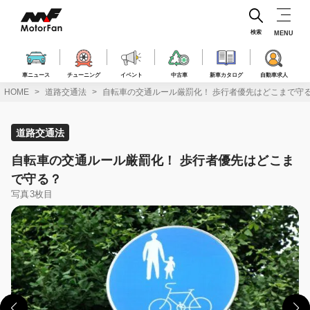
コ
ン
テ
検索
MENU
ン
ツ
へ
車ニュース
チューニング
イベント
中古車
新車カタログ
自動車求人
ス
HOME
道路交通法
自転車の交通ルール厳罰化！ 歩行者優先はどこまで守
キ
ッ
プ
道路交通法
自転車の交通ルール厳罰化！ 歩行者優先はどこま
で守る？
写真3枚目