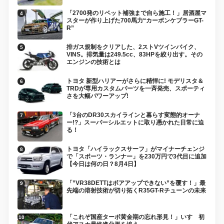
「2700発のリベット補強まで自ら施工！」居酒屋マ
スターが作り上げた700馬力“カーボンケブラーGT-
R”
排ガス規制をクリアした、2ストVツインバイク、
VINS。排気量は249.5cc、83HPを絞り出す。その
エンジンの技術とは
トヨタ 新型ハリアーがさらに精悍に! モデリスタ＆
TRDが専用カスタムパーツを一斉発売、スポーティ
さを大幅パワーアップ!
「3台のDR30スカイラインと暮らす変態的オーナ
ー!?」スーパーシルエットに取り憑かれた日常に迫
る！
トヨタ「ハイラックスサーフ」がマイナーチェンジ
で「スポーツ・ランナー」を230万円で3代目に追加
【今日は何の日？8月4日】
「”VR38DETTはボアアップできない”を覆す！」最
先端の溶射技術が切り拓くR35GT-Rチューンの未来
「これぞ国産ターボ黄金期の忘れ形見！」いすゞ初