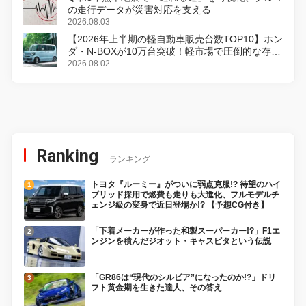
の走行データが災害対応を支える
2026.08.03
【2026年上半期の軽自動車販売台数TOP10】ホン
ダ・N-BOXが10万台突破！軽市場で圧倒的な存在
感
2026.08.02
Ranking
ランキング
トヨタ『ルーミー』がついに弱点克服!? 待望のハイ
ブリッド採用で燃費も走りも大進化、フルモデルチ
ェンジ級の変身で近日登場か!? 【予想CG付き】
「下着メーカーが作った和製スーパーカー!?」F1エ
ンジンを積んだジオット・キャスピタという伝説
「GR86は“現代のシルビア”になったのか!?」ドリ
フト黄金期を生きた達人、その答え