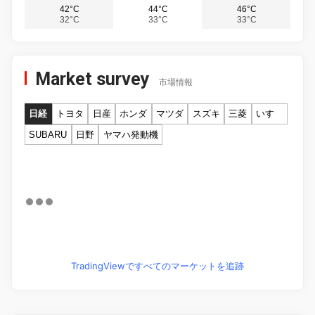
42°C
44°C
46°C
32°C
33°C
33°C
Market survey
市場情報
日経
トヨタ
日産
ホンダ
マツダ
スズキ
三菱
いすゞ
SUBARU
日野
ヤマハ発動機
TradingViewですべてのマーケットを追跡