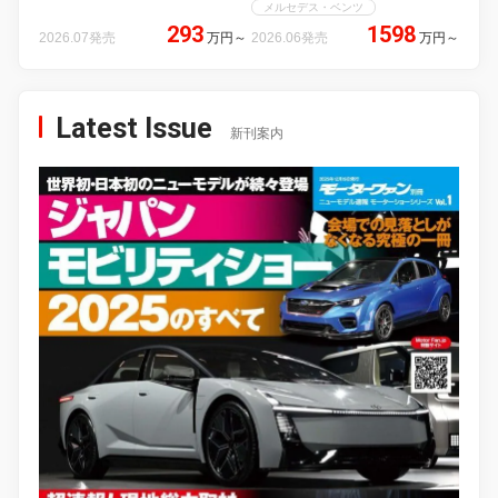
メルセデス・ベンツ
293
1598
2026.07発売
万円
～
2026.06発売
万円
～
Latest Issue
新刊案内