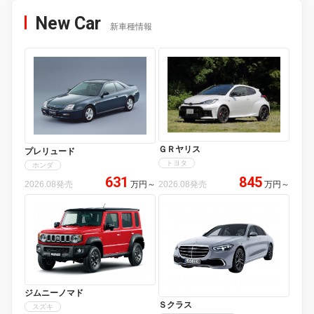
New Car
新車種情報
ＧＲヤリス
プレリュード
トヨタ
ホンダ
631
845
2026.08発売
万円
～
2026.08発売
万円
～
ジムニーノマド
Ｓクラス
スズキ