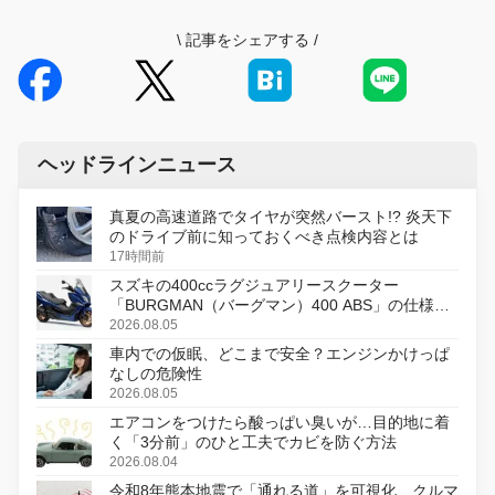
\
記事をシェアする
/
ヘッドラインニュース
真夏の高速道路でタイヤが突然バースト!? 炎天下
のドライブ前に知っておくべき点検内容とは
17時間前
スズキの400ccラグジュアリースクーター
「BURGMAN（バーグマン）400 ABS」の仕様を
変更し、8月18日に発売
2026.08.05
車内での仮眠、どこまで安全？エンジンかけっぱ
なしの危険性
2026.08.05
エアコンをつけたら酸っぱい臭いが…目的地に着
く「3分前」のひと工夫でカビを防ぐ方法
2026.08.04
令和8年熊本地震で「通れる道」を可視化、クルマ