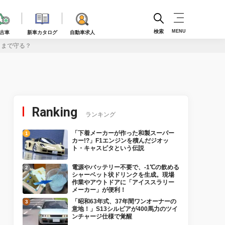
検索
MENU
古車
新車カタログ
自動車求人
こまで守る？
Ranking
ランキング
「下着メーカーが作った和製スーパー
カー!?」F1エンジンを積んだジオッ
ト・キャスピタという伝説
電源やバッテリー不要で、-1℃の飲める
シャーベット状ドリンクを生成。現場
作業やアウトドアに「アイススラリー
メーカー」が便利！
「昭和63年式、37年間ワンオーナーの
意地！」S13シルビアが400馬力のツイ
ンチャージ仕様で覚醒