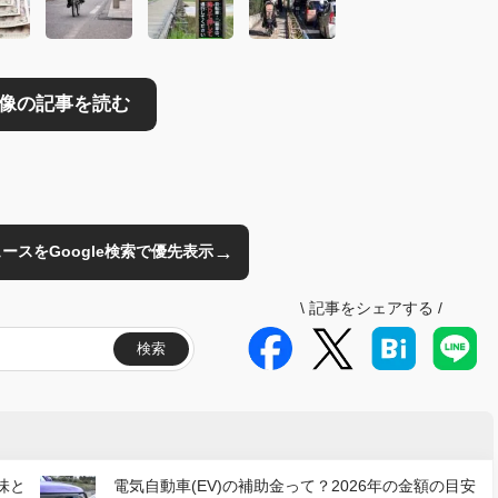
→
のニュースをGoogle検索で優先表示
\
記事をシェアする
/
検索
味と
電気自動車(EV)の補助金って？2026年の金額の目安