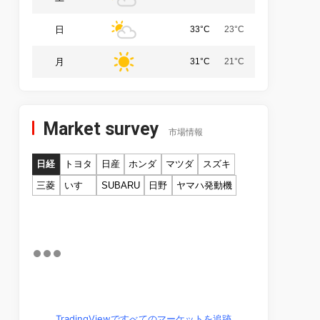
日
33°C
23°C
月
31°C
21°C
Market survey
市場情報
日経
トヨタ
日産
ホンダ
マツダ
スズキ
三菱
いすゞ
SUBARU
日野
ヤマハ発動機
TradingViewですべてのマーケットを追跡