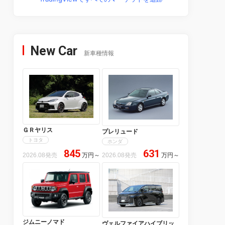
New Car
新車種情報
ＧＲヤリス
プレリュード
トヨタ
ホンダ
845
631
2026.08発売
万円
～
2026.08発売
万円
～
ジムニーノマド
ヴェルファイアハイブリッ