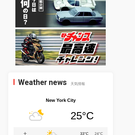
Weather news
天気情報
New York City
25°C
土
33°C
24°C