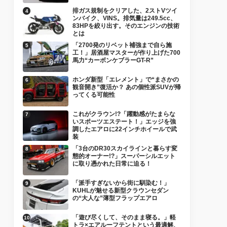
排ガス規制をクリアした、2ストVツイ
ンバイク、VINS。排気量は249.5cc、
83HPを絞り出す。そのエンジンの技術
とは
「2700発のリベット補強まで自ら施
工！」居酒屋マスターが作り上げた700
馬力“カーボンケブラーGT-R”
ホンダ新型「エレメント」で“まさかの
観音開き”復活か？ あの個性派SUVが帰
ってくる可能性
これがクラウン!?「躍動感がたまらな
いスポーツエステート！」エッジを強
調したエアロに22インチホイールで武
装
「3台のDR30スカイラインと暮らす変
態的オーナー!?」スーパーシルエット
に取り憑かれた日常に迫る！
「派手すぎないから街に馴染む！」
KUHLが魅せる新型クラウンセダン
の“大人な”薄型フラップエアロ
「遊び尽くして、そのまま寝る。」軽
トラ×エアルーフテントという最適解、