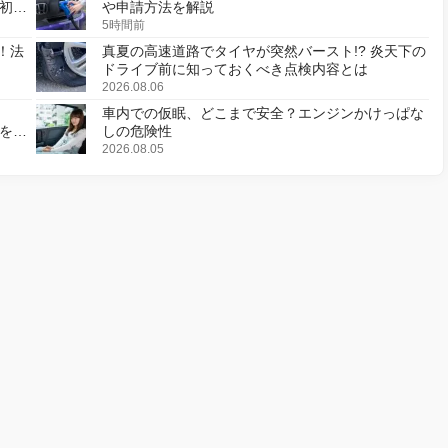
初の
や申請方法を解説
5時間前
！法
真夏の高速道路でタイヤが突然バースト!? 炎天下の
ドライブ前に知っておくべき点検内容とは
2026.08.06
車内での仮眠、どこまで安全？エンジンかけっぱな
様を変
しの危険性
2026.08.05