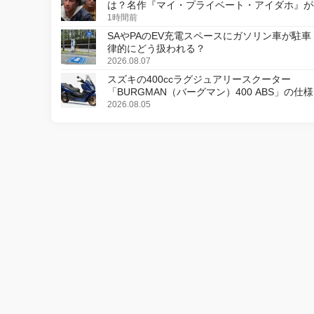
は？名作『マイ・プライベート・アイダホ』が
デジタルリマスター版で復活
1時間前
SAやPAのEV充電スペースにガソリン車が駐車
律的にどう扱われる？
2026.08.07
スズキの400ccラグジュアリースクーター
「BURGMAN（バーグマン）400 ABS」の仕
更し、8月18日に発売
2026.08.05