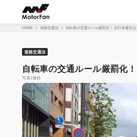
コ
ン
テ
ン
ツ
HOME
道路交通法
自転車の交通ルール厳罰化！ 歩行者優先は
へ
ス
キ
ッ
道路交通法
プ
自転車の交通ルール厳罰化！
写真1枚目