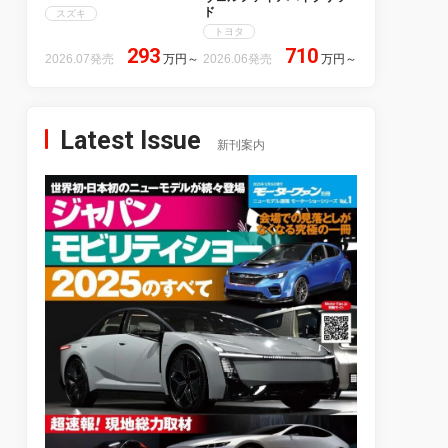
ド
スズキ
トヨタ
293
710
2026.07発売
万円
～
2026.06発売
万円
～
Latest Issue
新刊案内