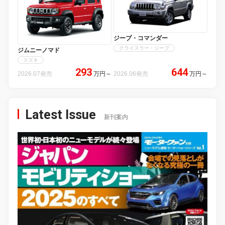
ジープ・コマンダー
クライスラー・ジープ
ジムニーノマド
スズキ
293
644
2026.07発売
万円
～
2026.06発売
万円
～
Latest Issue
新刊案内