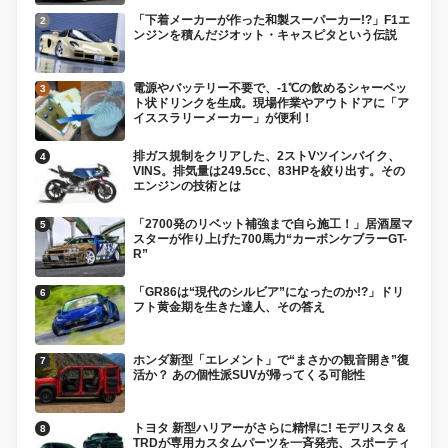
「下着メーカーが作った和製スーパーカー!?」F1エ
ンジンを積んだジオット・キャスピタという伝説
電源やバッテリー不要で、-1℃の飲めるシャーベッ
ト状ドリンクを生成。現場作業やアウトドアに「ア
イススラリーメーカー」が便利！
排ガス規制をクリアした、2ストVツインバイク、
VINS。排気量は249.5cc、83HPを絞り出す。その
エンジンの技術とは
「2700発のリベット補強まで自ら施工！」居酒屋マ
スターが作り上げた700馬力“カーボンケブラーGT-
R”
「GR86は“現代のシルビア”になったのか!?」ドリ
フト黄金期を生きた達人、その答え
ホンダ新型「エレメント」で“まさかの観音開き”復
活か？ あの個性派SUVが帰ってくる可能性
トヨタ 新型ハリアーがさらに精悍に! モデリスタ＆
TRDが専用カスタムパーツを一斉発売、スポーティ