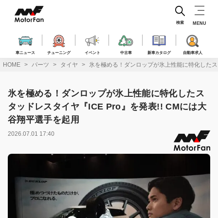
コ
ン
テ
検索
MENU
ン
ツ
へ
車ニュース
チューニング
イベント
中古車
新車カタログ
自動車求人
ス
HOME
パーツ
タイヤ
氷を極める！ダンロップが氷上性能に特化したスタッ
キ
ッ
プ
氷を極める！ダンロップが氷上性能に特化したス
タッドレスタイヤ『ICE Pro』を発表!! CMには大
谷翔平選手を起用
2026.07.01 17:40