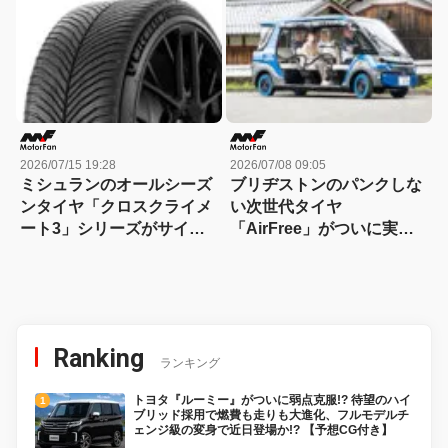
耗&氷雪性能を高いレベル
表！
で両立
2026/07/15 19:28
2026/07/08 09:05
ミシュランのオールシーズ
ブリヂストンのパンクしな
ンタイヤ「クロスクライメ
い次世代タイヤ
ート3」シリーズがサイズ
「AirFree」がついに実用
バリーションを拡充！
化！ 滋賀県東近江市のグリ
ーンスローモビリティ自動
運転サービスで全国初採用
Ranking
ランキング
トヨタ『ルーミー』がついに弱点克服!? 待望のハイ
ブリッド採用で燃費も走りも大進化、フルモデルチ
ェンジ級の変身で近日登場か!? 【予想CG付き】