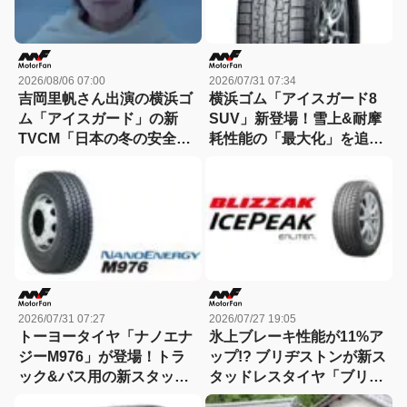
2026/08/06 07:00
2026/07/31 07:34
吉岡里帆さん出演の横浜ゴ
横浜ゴム「アイスガード8
ム「アイスガード」の新
SUV」新登場！雪上&耐摩
TVCM「日本の冬の安全
耗性能の「最大化」を追求
は、スタッドレスタイヤが
したSUV用スタッドレスタ
守る。」が8月から放映開
イヤ
始！
2026/07/31 07:27
2026/07/27 19:05
トーヨータイヤ「ナノエナ
氷上ブレーキ性能が11%ア
ジーM976」が登場！トラ
ップ!? ブリヂストンが新ス
ック&バス用の新スタッド
タッドレスタイヤ「ブリザ
レスタイヤ、低燃費&耐摩
ック アイスピーク」を発