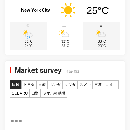
25°C
New York City
金
土
日
31°C
32°C
33°C
24°C
23°C
23°C
Market survey
市場情報
日経
トヨタ
日産
ホンダ
マツダ
スズキ
三菱
いすゞ
SUBARU
日野
ヤマハ発動機