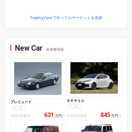
TradingViewですべてのマーケットを追跡
New Car
新車種情報
ＧＲヤリス
プレリュード
トヨタ
ホンダ
631
845
2026.08発売
万円
～
2026.08発売
万円
～