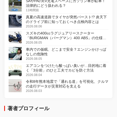
SAやPAのEV充電スペースにガソリン車が駐車！
法律的にどう扱われる？
11時間前
真夏の高速道路でタイヤが突然バースト!? 炎天下
のドライブ前に知っておくべき点検内容とは
2026.08.06
スズキの400ccラグジュアリースクーター
「BURGMAN（バーグマン）400 ABS」の仕様を
変更し、8月18日に発売
2026.08.05
車内での仮眠、どこまで安全？エンジンかけっぱ
なしの危険性
2026.08.05
エアコンをつけたら酸っぱい臭いが…目的地に着
く「3分前」のひと工夫でカビを防ぐ方法
2026.08.04
令和8年熊本地震で「通れる道」を可視化、クルマ
の走行データが災害対応を支える
2026.08.03
著者プロフィール