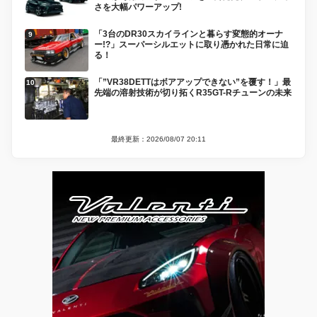
さを大幅パワーアップ!
「3台のDR30スカイラインと暮らす変態的オーナ
ー!?」スーパーシルエットに取り憑かれた日常に迫
る！
「”VR38DETTはボアアップできない”を覆す！」最
先端の溶射技術が切り拓くR35GT-Rチューンの未来
最終更新：2026/08/07 20:11