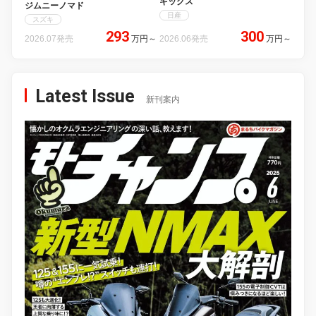
キックス
ジムニーノマド
日産
スズキ
293
300
2026.07発売
万円
～
2026.06発売
万円
～
Latest Issue
新刊案内