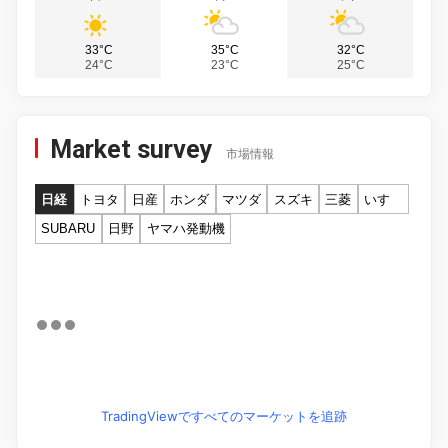
33°C
35°C
32°C
24°C
23°C
25°C
Market survey
市場情報
日経
トヨタ
日産
ホンダ
マツダ
スズキ
三菱
いすゞ
SUBARU
日野
ヤマハ発動機
TradingViewですべてのマーケットを追跡