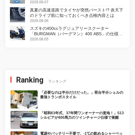
2026.08.07
真夏の高速道路でタイヤが突然バースト!? 炎天下
のドライブ前に知っておくべき点検内容とは
2026.08.06
スズキの400ccラグジュアリースクーター
「BURGMAN（バーグマン）400 ABS」の仕様を
変更し、8月18日に発売
2026.08.05
Ranking
ランキング
「必要なのは半分だけだった。」荷台半分シェルの
最強トランポスタイル
「昭和63年式、37年間ワンオーナーの意地！」S13
シルビアが400馬力のツインチャージ仕様で覚醒
電源やバッテリー不要で、-1℃の飲めるシャーベッ