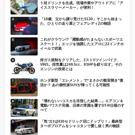
ト状ドリンクを生成。現場作業やアウトドアに「ア
イススラリーメーカー」が便利！
「18歳、父から譲り受けたS130」そこから始まっ
た、ひとりの走り屋とフェアレディZの物語
これがクラウン!?「躍動感がたまらないスポーツエ
ステート！」エッジを強調したエアロに22インチホ
イールで武装
排ガス規制をクリアした、2ストVツインバイク、
VINS。排気量は249.5cc、83HPを絞り出す。その
エンジンの技術とは
ホンダ新型「エレメント」で“まさかの観音開き”復
活か？ あの個性派SUVが帰ってくる可能性
「壊れないハコスカを目指した結果…」エアコン＆
電動パワステ完備、旧車の常識を覆すGT-R仕様のす
べて
「気づけば430セドリック沼にドップリ！」最終型
ターボブロアムをシャコタンで愛し抜く男の物語