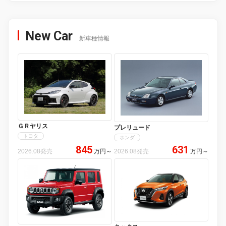
New Car
新車種情報
ＧＲヤリス
プレリュード
トヨタ
ホンダ
845
631
2026.08発売
万円
～
2026.08発売
万円
～