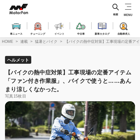
コ
ン
テ
検索
MENU
ン
ツ
へ
車ニュース
チューニング
イベント
中古車
新車カタログ
自動車求人
ス
HOME
連載
猛暑とバイク
【バイクの熱中症対策】工事現場の定番アイ
キ
ッ
プ
ヘルメット
【バイクの熱中症対策】工事現場の定番アイテム
「ファン付き作業服」、バイクで使うと……あん
まり涼しくなかった。
写真15枚目