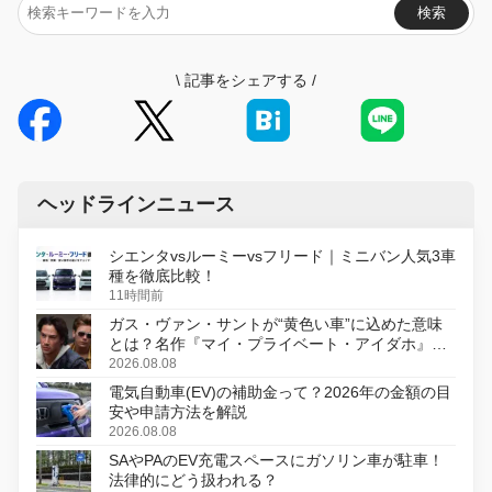
検索
\
記事をシェアする
/
ヘッドラインニュース
シエンタvsルーミーvsフリード｜ミニバン人気3車
種を徹底比較！
11時間前
ガス・ヴァン・サントが“黄色い車”に込めた意味
とは？名作『マイ・プライベート・アイダホ』が
初のデジタルリマスター版で復活
2026.08.08
電気自動車(EV)の補助金って？2026年の金額の目
安や申請方法を解説
2026.08.08
SAやPAのEV充電スペースにガソリン車が駐車！
法律的にどう扱われる？