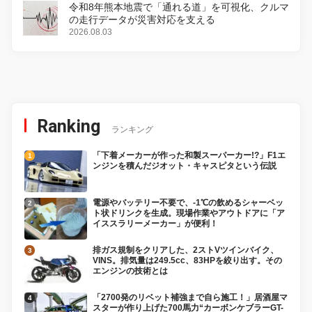
令和8年熊本地震で「通れる道」を可視化、クルマ
の走行データが災害対応を支える
2026.08.03
Ranking
ランキング
「下着メーカーが作った和製スーパーカー!?」F1エ
ンジンを積んだジオット・キャスピタという伝説
電源やバッテリー不要で、-1℃の飲めるシャーベッ
ト状ドリンクを生成。現場作業やアウトドアに「ア
イススラリーメーカー」が便利！
排ガス規制をクリアした、2ストVツインバイク、
VINS。排気量は249.5cc、83HPを絞り出す。その
エンジンの技術とは
「2700発のリベット補強まで自ら施工！」居酒屋マ
スターが作り上げた700馬力“カーボンケブラーGT-