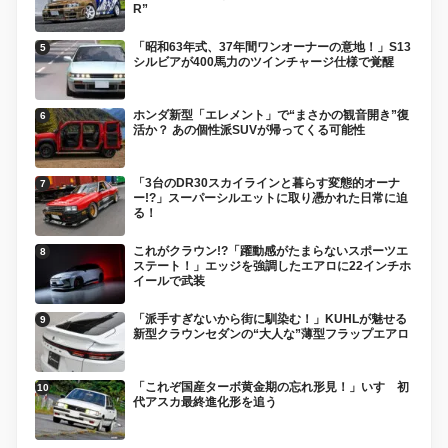
R”
「昭和63年式、37年間ワンオーナーの意地！」S13
シルビアが400馬力のツインチャージ仕様で覚醒
ホンダ新型「エレメント」で“まさかの観音開き”復
活か？ あの個性派SUVが帰ってくる可能性
「3台のDR30スカイラインと暮らす変態的オーナ
ー!?」スーパーシルエットに取り憑かれた日常に迫
る！
これがクラウン!?「躍動感がたまらないスポーツエ
ステート！」エッジを強調したエアロに22インチホ
イールで武装
「派手すぎないから街に馴染む！」KUHLが魅せる
新型クラウンセダンの“大人な”薄型フラップエアロ
「これぞ国産ターボ黄金期の忘れ形見！」いすゞ初
代アスカ最終進化形を追う