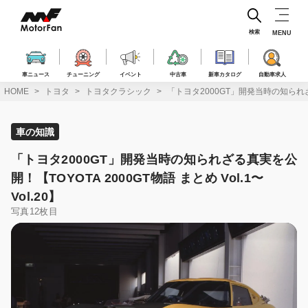
コ
ン
テ
検索
MENU
ン
ツ
へ
車ニュース
チューニング
イベント
中古車
新車カタログ
自動車求人
ス
HOME
トヨタ
トヨタクラシック
「トヨタ2000GT」開発当時の知られざる真
キ
ッ
プ
車の知識
「トヨタ2000GT」開発当時の知られざる真実を公
開！【TOYOTA 2000GT物語 まとめ Vol.1〜
Vol.20】
写真12枚目