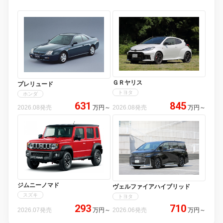
ＧＲヤリス
プレリュード
トヨタ
ホンダ
631
845
2026.08発売
万円
～
2026.08発売
万円
～
ジムニーノマド
ヴェルファイアハイブリッド
スズキ
トヨタ
293
710
2026.07発売
万円
～
2026.06発売
万円
～