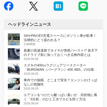
ヘッドラインニュース
SAやPAのEV充電スペースにガソリン車が駐車！
法律的にどう扱われる？
21時間前
真夏の高速道路でタイヤが突然バースト!? 炎天下
のドライブ前に知っておくべき点検内容とは
2026.08.06
スズキの400ccラグジュアリースクーター
「BURGMAN（バーグマン）400 ABS」の仕様を
変更し、8月18日に発売
2026.08.05
車内での仮眠、どこまで安全？エンジンかけっぱ
なしの危険性
2026.08.05
エアコンをつけたら酸っぱい臭いが…目的地に着
く「3分前」のひと工夫でカビを防ぐ方法
2026.08.04