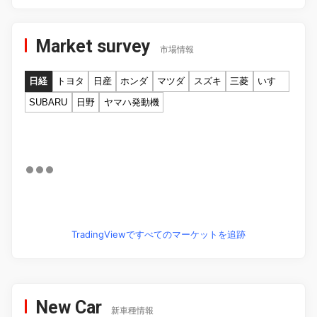
Market survey
市場情報
日経
トヨタ
日産
ホンダ
マツダ
スズキ
三菱
いすゞ
SUBARU
日野
ヤマハ発動機
TradingViewですべてのマーケットを追跡
New Car
新車種情報