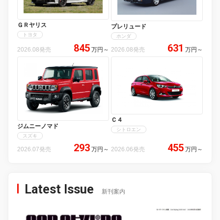
ＧＲヤリス
プレリュード
トヨタ
ホンダ
845
631
2026.08発売
万円
～
2026.08発売
万円
～
Ｃ４
ジムニーノマド
シトロエン
スズキ
293
455
2026.07発売
万円
～
2026.06発売
万円
～
Latest Issue
新刊案内