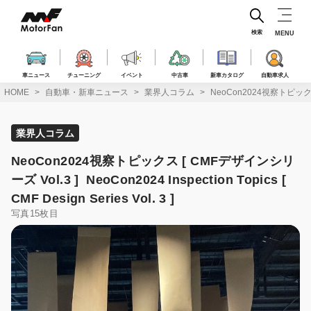
コ
ン
テ
検索
MENU
ン
ツ
へ
車ニュース
チューニング
イベント
中古車
新車カタログ
自動車求人
ス
HOME
自動車・新車ニュース
業界人コラム
NeoCon2024視察トピックス [ C
キ
ッ
プ
業界人コラム
NeoCon2024視察トピックス [ CMFデザインシリ
ーズ Vol.3 ] NeoCon2024 Inspection Topics [
CMF Design Series Vol. 3 ]
写真15枚目