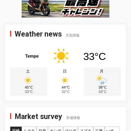
Weather news
天気情報
33°C
Tempe
土
日
月
45°C
44°C
38°C
33°C
32°C
33°C
Market survey
市場情報
日経
トヨタ
日産
ホンダ
マツダ
スズキ
三菱
いすゞ