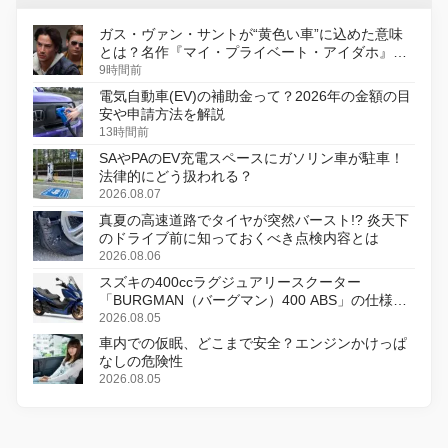
ガス・ヴァン・サントが“黄色い車”に込めた意味
とは？名作『マイ・プライベート・アイダホ』が
初のデジタルリマスター版で復活
9時間前
電気自動車(EV)の補助金って？2026年の金額の目
安や申請方法を解説
13時間前
SAやPAのEV充電スペースにガソリン車が駐車！
法律的にどう扱われる？
2026.08.07
真夏の高速道路でタイヤが突然バースト!? 炎天下
のドライブ前に知っておくべき点検内容とは
2026.08.06
スズキの400ccラグジュアリースクーター
「BURGMAN（バーグマン）400 ABS」の仕様を
変更し、8月18日に発売
2026.08.05
車内での仮眠、どこまで安全？エンジンかけっぱ
なしの危険性
2026.08.05