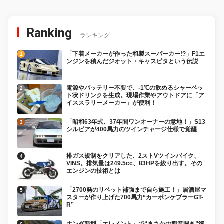
Ranking
ランキング
「下着メーカーが作った和製スーパーカー!?」F1エ
ンジンを積んだジオット・キャスピタという伝説
電源やバッテリー不要で、-1℃の飲めるシャーベッ
ト状ドリンクを生成。現場作業やアウトドアに「ア
イススラリーメーカー」が便利！
「昭和63年式、37年間ワンオーナーの意地！」S13
シルビアが400馬力のツインチャージ仕様で覚醒
排ガス規制をクリアした、2ストVツインバイク、
VINS。排気量は249.5cc、83HPを絞り出す。その
エンジンの技術とは
「2700発のリベット補強まで自ら施工！」居酒屋マ
スターが作り上げた700馬力“カーボンケブラーGT-
R”