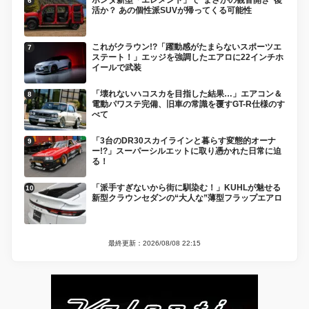
ホンダ新型「エレメント」で“まさかの観音開き”復
活か？ あの個性派SUVが帰ってくる可能性
これがクラウン!?「躍動感がたまらないスポーツエ
ステート！」エッジを強調したエアロに22インチホ
イールで武装
「壊れないハコスカを目指した結果…」エアコン＆
電動パワステ完備、旧車の常識を覆すGT-R仕様のす
べて
「3台のDR30スカイラインと暮らす変態的オーナ
ー!?」スーパーシルエットに取り憑かれた日常に迫
る！
「派手すぎないから街に馴染む！」KUHLが魅せる
新型クラウンセダンの“大人な”薄型フラップエアロ
最終更新：2026/08/08 22:15