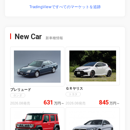
TradingViewですべてのマーケットを追跡
New Car
新車種情報
ＧＲヤリス
プレリュード
トヨタ
ホンダ
631
845
2026.08発売
万円
～
2026.08発売
万円
～