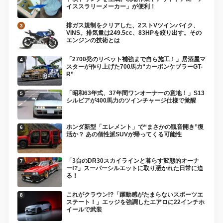
イススラリーメーカー」が便利！
排ガス規制をクリアした、2ストVツインバイク、
VINS。排気量は249.5cc、83HPを絞り出す。その
エンジンの技術とは
「2700発のリベット補強まで自ら施工！」居酒屋マ
スターが作り上げた700馬力“カーボンケブラーGT-
R”
「昭和63年式、37年間ワンオーナーの意地！」S13
シルビアが400馬力のツインチャージ仕様で覚醒
ホンダ新型「エレメント」で“まさかの観音開き”復
活か？ あの個性派SUVが帰ってくる可能性
「3台のDR30スカイラインと暮らす変態的オーナ
ー!?」スーパーシルエットに取り憑かれた日常に迫
る！
これがクラウン!?「躍動感がたまらないスポーツエ
ステート！」エッジを強調したエアロに22インチホ
イールで武装