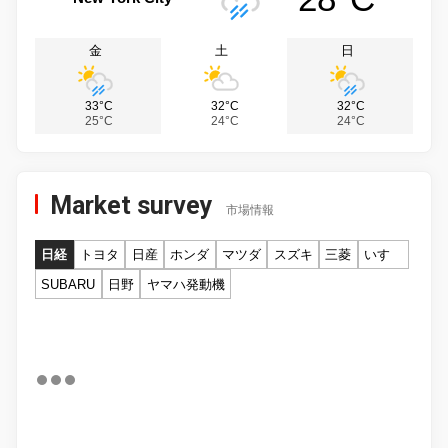
金
土
日
33°C
32°C
32°C
25°C
24°C
24°C
Market survey
市場情報
日経
トヨタ
日産
ホンダ
マツダ
スズキ
三菱
いすゞ
SUBARU
日野
ヤマハ発動機