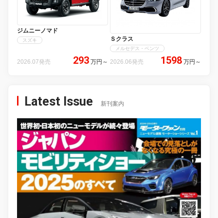
ジムニーノマド
Ｓクラス
スズキ
メルセデス・ベンツ
293
1598
2026.07発売
万円
～
2026.06発売
万円
～
Latest Issue
新刊案内