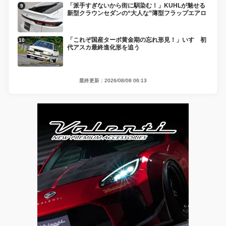
「派手すぎないから街に馴染む！」KUHLが魅せる
新型クラウンセダンの“大人な”薄型フラップエアロ
「これぞ国産ターボ黄金期の忘れ形見！」いすゞ初
代アスカ最終進化形を追う
最終更新：2026/08/08 06:13