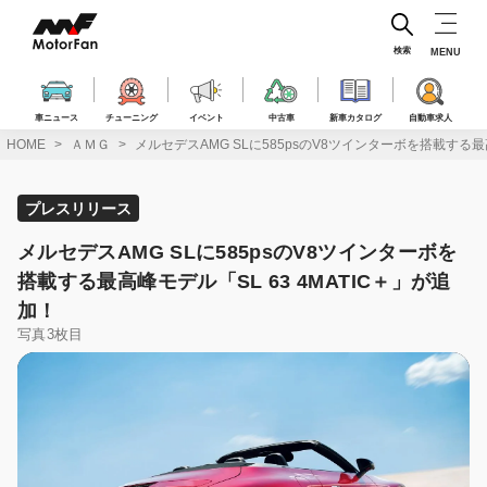
コ
ン
テ
検索
MENU
ン
ツ
へ
車ニュース
チューニング
イベント
中古車
新車カタログ
自動車求人
ス
HOME
ＡＭＧ
メルセデスAMG SLに585psのV8ツインターボを搭載する最高
キ
ッ
プ
プレスリリース
メルセデスAMG SLに585psのV8ツインターボを
搭載する最高峰モデル「SL 63 4MATIC＋」が追
加！
写真3枚目