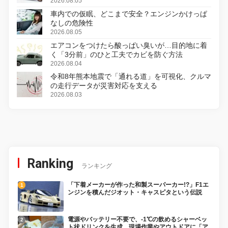
変更し、8月18日に発売
2026.08.05
車内での仮眠、どこまで安全？エンジンかけっぱ
なしの危険性
2026.08.05
エアコンをつけたら酸っぱい臭いが…目的地に着
く「3分前」のひと工夫でカビを防ぐ方法
2026.08.04
令和8年熊本地震で「通れる道」を可視化、クルマ
の走行データが災害対応を支える
2026.08.03
Ranking
ランキング
「下着メーカーが作った和製スーパーカー!?」F1エ
ンジンを積んだジオット・キャスピタという伝説
電源やバッテリー不要で、-1℃の飲めるシャーベッ
ト状ドリンクを生成。現場作業やアウトドアに「ア