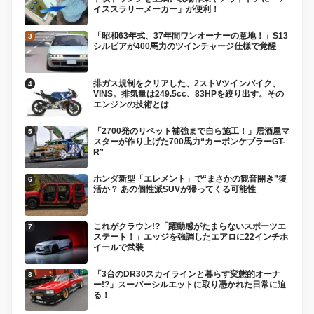
イススラリーメーカー」が便利！
「昭和63年式、37年間ワンオーナーの意地！」S13
シルビアが400馬力のツインチャージ仕様で覚醒
排ガス規制をクリアした、2ストVツインバイク、
VINS。排気量は249.5cc、83HPを絞り出す。その
エンジンの技術とは
「2700発のリベット補強まで自ら施工！」居酒屋マ
スターが作り上げた700馬力“カーボンケブラーGT-
R”
ホンダ新型「エレメント」で“まさかの観音開き”復
活か？ あの個性派SUVが帰ってくる可能性
これがクラウン!?「躍動感がたまらないスポーツエ
ステート！」エッジを強調したエアロに22インチホ
イールで武装
「3台のDR30スカイラインと暮らす変態的オーナ
ー!?」スーパーシルエットに取り憑かれた日常に迫
る！