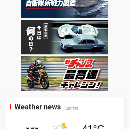
Weather news
天気情報
41°C
Tempe