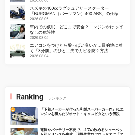
2026.08.06
スズキの400ccラグジュアリースクーター
「BURGMAN（バーグマン）400 ABS」の仕様を
変更し、8月18日に発売
2026.08.05
車内での仮眠、どこまで安全？エンジンかけっぱ
なしの危険性
2026.08.05
エアコンをつけたら酸っぱい臭いが…目的地に着
く「3分前」のひと工夫でカビを防ぐ方法
2026.08.04
Ranking
ランキング
「下着メーカーが作った和製スーパーカー!?」F1エ
ンジンを積んだジオット・キャスピタという伝説
電源やバッテリー不要で、-1℃の飲めるシャーベッ
ト状ドリンクを生成。現場作業やアウトドアに「ア