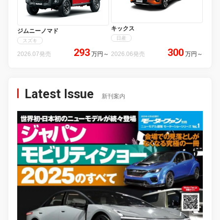
キックス
ジムニーノマド
日産
スズキ
293
300
2026.07発売
万円
～
2026.06発売
万円
～
Latest Issue
新刊案内