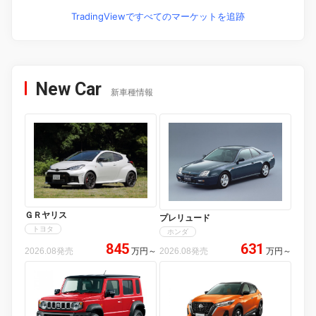
TradingViewですべてのマーケットを追跡
New Car
新車種情報
ＧＲヤリス
プレリュード
トヨタ
ホンダ
845
631
2026.08発売
万円
～
2026.08発売
万円
～