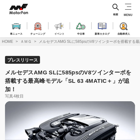
コ
ン
テ
検索
MENU
ン
ツ
へ
車ニュース
チューニング
イベント
中古車
新車カタログ
自動車求人
ス
HOME
ＡＭＧ
メルセデスAMG SLに585psのV8ツインターボを搭載する最高
キ
ッ
プ
プレスリリース
メルセデスAMG SLに585psのV8ツインターボを
搭載する最高峰モデル「SL 63 4MATIC＋」が追
加！
写真4枚目