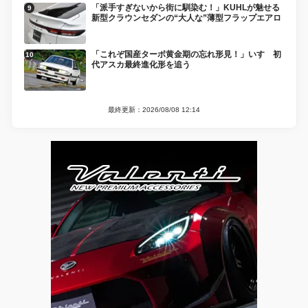
「派手すぎないから街に馴染む！」KUHLが魅せる
新型クラウンセダンの“大人な”薄型フラップエアロ
「これぞ国産ターボ黄金期の忘れ形見！」いすゞ初
代アスカ最終進化形を追う
最終更新：2026/08/08 12:14