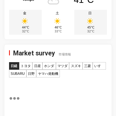
金
土
日
44°C
46°C
45°C
32°C
33°C
32°C
Market survey
市場情報
日経
トヨタ
日産
ホンダ
マツダ
スズキ
三菱
いすゞ
SUBARU
日野
ヤマハ発動機