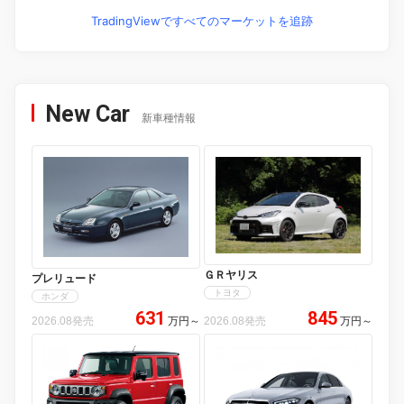
TradingViewですべてのマーケットを追跡
New Car
新車種情報
ＧＲヤリス
プレリュード
トヨタ
ホンダ
631
845
2026.08発売
万円
～
2026.08発売
万円
～