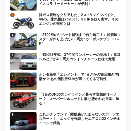
イススラリーメーカー」が便利！
排ガス規制をクリアした、2ストVツインバイク、
VINS。排気量は249.5cc、83HPを絞り出す。その
エンジンの技術とは
「2700発のリベット補強まで自ら施工！」居酒屋マ
スターが作り上げた700馬力“カーボンケブラーGT-
R”
「昭和63年式、37年間ワンオーナーの意地！」S13
シルビアが400馬力のツインチャージ仕様で覚醒
ホンダ新型「エレメント」で“まさかの観音開き”復
活か？ あの個性派SUVが帰ってくる可能性
「3台のDR30スカイラインと暮らす変態的オーナ
ー!?」スーパーシルエットに取り憑かれた日常に迫
る！
これがクラウン!?「躍動感がたまらないスポーツエ
ステート！」エッジを強調したエアロに22インチホ
イールで武装