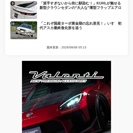
「派手すぎないから街に馴染む！」KUHLが魅せる
新型クラウンセダンの“大人な”薄型フラップエアロ
「これぞ国産ターボ黄金期の忘れ形見！」いすゞ初
代アスカ最終進化形を追う
最終更新：2026/08/08 05:13