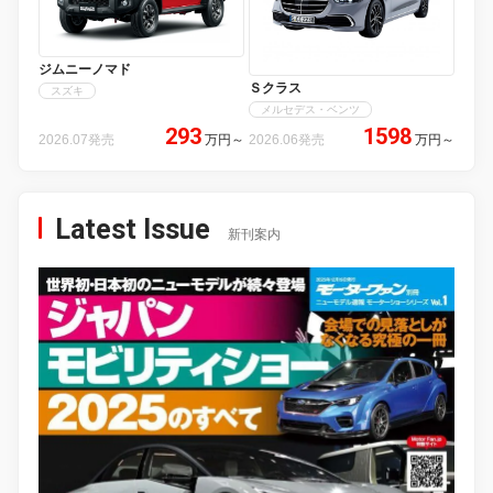
ジムニーノマド
Ｓクラス
スズキ
メルセデス・ベンツ
293
1598
2026.07発売
万円
～
2026.06発売
万円
～
Latest Issue
新刊案内