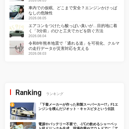
変更し、8月18日に発売
2026.08.05
車内での仮眠、どこまで安全？エンジンかけっぱ
なしの危険性
2026.08.05
エアコンをつけたら酸っぱい臭いが…目的地に着
く「3分前」のひと工夫でカビを防ぐ方法
2026.08.04
令和8年熊本地震で「通れる道」を可視化、クルマ
の走行データが災害対応を支える
2026.08.03
Ranking
ランキング
「下着メーカーが作った和製スーパーカー!?」F1エ
ンジンを積んだジオット・キャスピタという伝説
電源やバッテリー不要で、-1℃の飲めるシャーベッ
ト状ドリンクを生成。現場作業やアウトドアに「ア