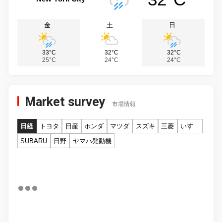
金
土
日
33°C
32°C
32°C
25°C
24°C
24°C
Market survey
市場情報
日経
トヨタ
日産
ホンダ
マツダ
スズキ
三菱
いすゞ
SUBARU
日野
ヤマハ発動機