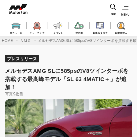
コ
ン
テ
検索
MENU
ン
ツ
へ
車ニュース
チューニング
イベント
中古車
新車カタログ
自動車求人
ス
HOME
ＡＭＧ
メルセデスAMG SLに585psのV8ツインターボを搭載する最高
キ
ッ
プ
プレスリリース
メルセデスAMG SLに585psのV8ツインターボを
搭載する最高峰モデル「SL 63 4MATIC＋」が追
加！
写真9枚目