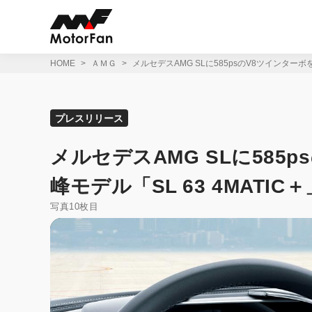
コ
ン
テ
ン
ツ
HOME
ＡＭＧ
メルセデスAMG SLに585psのV8ツインターボ
へ
ス
キ
ッ
プレスリリース
プ
メルセデスAMG SLに585
峰モデル「SL 63 4MATI
写真10枚目