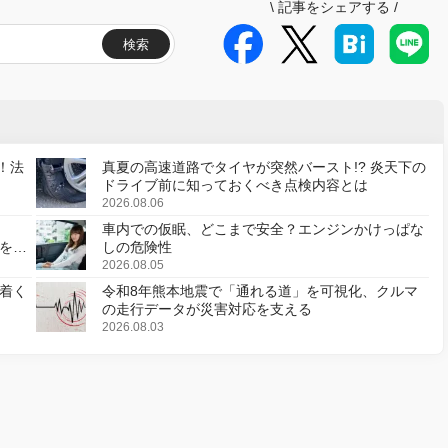
\
記事をシェアする
/
検索
！法
真夏の高速道路でタイヤが突然バースト!? 炎天下の
ドライブ前に知っておくべき点検内容とは
2026.08.06
車内での仮眠、どこまで安全？エンジンかけっぱな
様を変
しの危険性
2026.08.05
着く
令和8年熊本地震で「通れる道」を可視化、クルマ
の走行データが災害対応を支える
2026.08.03