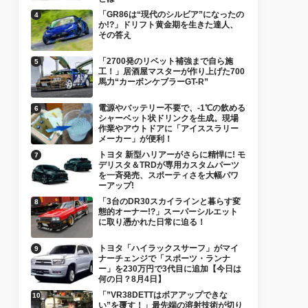
「GR86は“現代のシルビア”になったの
か!?」ドリフト黄金期を生きた達人、
その答え
「2700発のリベット補強まで自ら施
工！」居酒屋マスターが作り上げた700
馬力“カーボンケブラーGT-R”
電源やバッテリー不要で、-1℃の飲める
シャーベット状ドリンクを生成。現場
作業やアウトドアに「アイススラリー
メーカー」が便利！
トヨタ 新型ハリアーがさらに精悍に! モ
デリスタ＆TRDが専用カスタムパーツ
を一斉発売、スポーティさを大幅パワ
ーアップ!
「3台のDR30スカイラインと暮らす変
態的オーナー!?」スーパーシルエット
に取り憑かれた日常に迫る！
トヨタ「ハイラックスサーフ」がマイ
ナーチェンジで「スポーツ・ランナ
ー」を230万円で3代目に追加【今日は
何の日？8月4日】
「”VR38DETTはボアアップできな
い”を覆す！」最先端の溶射技術が切り