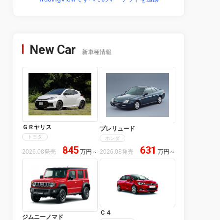
New Car
新車種情報
ＧＲヤリス
プレリュード
トヨタ
ホンダ
845
631
2026.08発売
万円
～
2026.08発売
万円
～
Ｃ４
ジムニーノマド