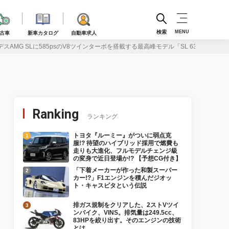
検索
MENU
古車
新車カタログ
自動車求人
AMG SLに585psのV8ツインターボを搭載する最高峰モデル「SL 63 4MATIC
Ranking
ランキング
トヨタ『ルーミー』がついに弱点克
服!? 待望のハイブリッド採用で燃費も
走りも大進化、フルモデルチェンジ級
の変身で近日登場か!? 【予想CG付き】
「下着メーカーが作った和製スーパー
カー!?」F1エンジンを積んだジオッ
ト・キャスピタという伝説
排ガス規制をクリアした、2ストVツイ
ンバイク、VINS。排気量は249.5cc、
83HPを絞り出す。そのエンジンの技術
とは