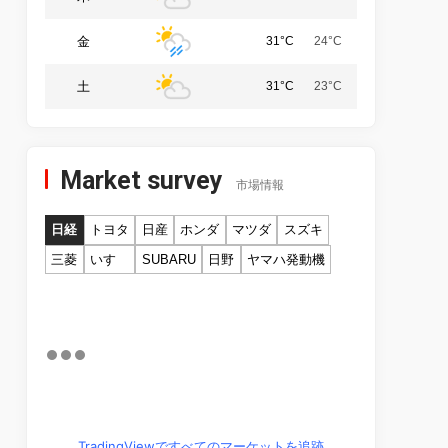
金
31°C
24°C
土
31°C
23°C
Market survey
市場情報
日経
トヨタ
日産
ホンダ
マツダ
スズキ
三菱
いすゞ
SUBARU
日野
ヤマハ発動機
TradingViewですべてのマーケットを追跡