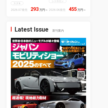
シトロエン
スズキ
293
455
2026.07発売
万円
～
2026.06発売
万円
～
Latest Issue
新刊案内