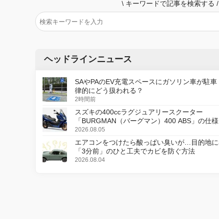
\
キーワードで記事を検索する
/
ヘッドラインニュース
SAやPAのEV充電スペースにガソリン車が駐車
律的にどう扱われる？
2時間前
スズキの400ccラグジュアリースクーター
「BURGMAN（バーグマン）400 ABS」の仕
更し、8月18日に発売
2026.08.05
エアコンをつけたら酸っぱい臭いが…目的地に
「3分前」のひと工夫でカビを防ぐ方法
2026.08.04