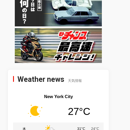
Weather news
天気情報
New York City
27°C
木
31°C
24°C