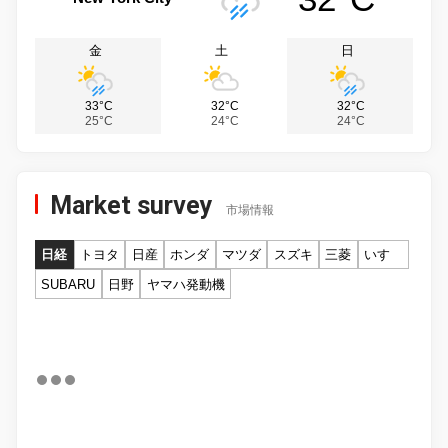
金
土
日
33°C
32°C
32°C
25°C
24°C
24°C
Market survey
市場情報
日経
トヨタ
日産
ホンダ
マツダ
スズキ
三菱
いすゞ
SUBARU
日野
ヤマハ発動機