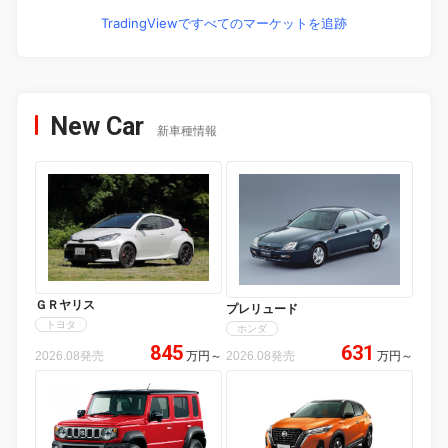
TradingViewですべてのマーケットを追跡
New Car
新車種情報
ＧＲヤリス
プレリュード
トヨタ
ホンダ
845
631
2026.08発売
万円
～
2026.08発売
万円
～