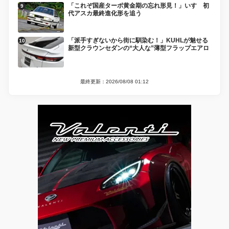
「これぞ国産ターボ黄金期の忘れ形見！」いすゞ初
代アスカ最終進化形を追う
「派手すぎないから街に馴染む！」KUHLが魅せる
新型クラウンセダンの“大人な”薄型フラップエアロ
最終更新：2026/08/08 01:12