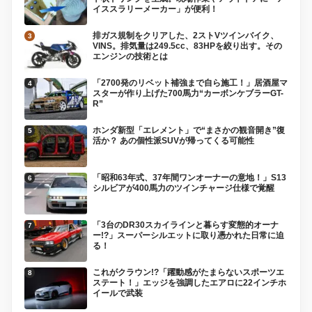
イススラリーメーカー」が便利！
排ガス規制をクリアした、2ストVツインバイク、
VINS。排気量は249.5cc、83HPを絞り出す。その
エンジンの技術とは
「2700発のリベット補強まで自ら施工！」居酒屋マ
スターが作り上げた700馬力“カーボンケブラーGT-
R”
ホンダ新型「エレメント」で“まさかの観音開き”復
活か？ あの個性派SUVが帰ってくる可能性
「昭和63年式、37年間ワンオーナーの意地！」S13
シルビアが400馬力のツインチャージ仕様で覚醒
「3台のDR30スカイラインと暮らす変態的オーナ
ー!?」スーパーシルエットに取り憑かれた日常に迫
る！
これがクラウン!?「躍動感がたまらないスポーツエ
ステート！」エッジを強調したエアロに22インチホ
イールで武装