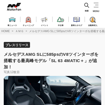
コ
ン
テ
検索
MENU
ン
ツ
へ
車ニュース
チューニング
イベント
中古車
新車カタログ
自動車求人
ス
HOME
ＡＭＧ
メルセデスAMG SLに585psのV8ツインターボを搭載する最高
キ
ッ
プ
プレスリリース
メルセデスAMG SLに585psのV8ツインターボを
搭載する最高峰モデル「SL 63 4MATIC＋」が追
加！
写真12枚目