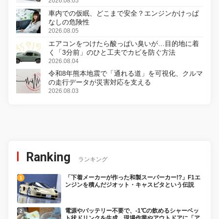
変更し、8月18日に発売
2026.08.05
車内での仮眠、どこまで安全？エンジンかけっぱ
なしの危険性
2026.08.05
エアコンをつけたら酸っぱい臭いが…目的地に着
く「3分前」のひと工夫でカビを防ぐ方法
2026.08.04
令和8年熊本地震で「通れる道」を可視化、クルマ
の走行データが災害対応を支える
2026.08.03
Ranking
ランキング
「下着メーカーが作った和製スーパーカー!?」F1エ
ンジンを積んだジオット・キャスピタという伝説
電源やバッテリー不要で、-1℃の飲めるシャーベッ
ト状ドリンクを生成。現場作業やアウトドアに「ア