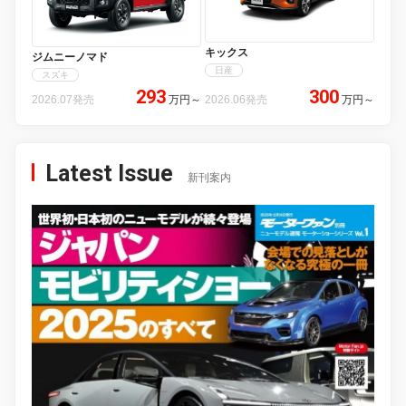
キックス
ジムニーノマド
日産
スズキ
293
300
2026.07発売
万円
～
2026.06発売
万円
～
Latest Issue
新刊案内