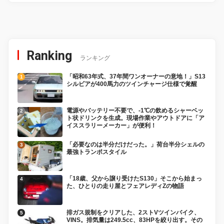
Ranking
ランキング
「昭和63年式、37年間ワンオーナーの意地！」S13
シルビアが400馬力のツインチャージ仕様で覚醒
電源やバッテリー不要で、-1℃の飲めるシャーベッ
ト状ドリンクを生成。現場作業やアウトドアに「ア
イススラリーメーカー」が便利！
「必要なのは半分だけだった。」荷台半分シェルの
最強トランポスタイル
「18歳、父から譲り受けたS130」そこから始まっ
た、ひとりの走り屋とフェアレディZの物語
排ガス規制をクリアした、2ストVツインバイク、
VINS。排気量は249.5cc、83HPを絞り出す。その