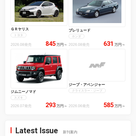
ＧＲヤリス
プレリュード
トヨタ
ホンダ
845
631
2026.08発売
万円
～
2026.08発売
万円
～
ジープ・アベンジャー
クライスラー・ジープ
ジムニーノマド
スズキ
293
585
2026.07発売
万円
～
2026.06発売
万円
～
Latest Issue
新刊案内