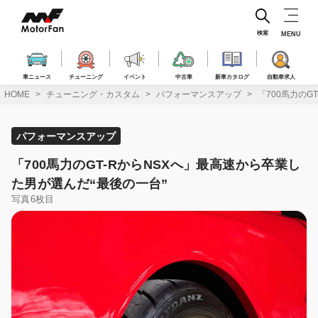
コ
ン
テ
検索
MENU
ン
ツ
へ
車ニュース
チューニング
イベント
中古車
新車カタログ
自動車求人
ス
HOME
チューニング・カスタム
パフォーマンスアップ
「700馬力のG
キ
ッ
プ
パフォーマンスアップ
「700馬力のGT-RからNSXへ」最高速から卒業し
た男が選んだ“最後の一台”
写真6枚目