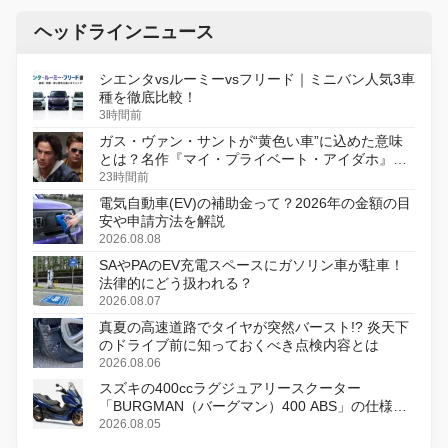
ヘッドラインニュース
シエンタvsルーミーvsフリード｜ミニバン人気3車
種を徹底比較！
3時間前
ガス・ヴァン・サントが“黄色い車”に込めた意味
とは？名作『マイ・プライベート・アイダホ』が
初のデジタルリマスター版で復活
23時間前
電気自動車(EV)の補助金って？2026年の金額の目
安や申請方法を解説
2026.08.08
SAやPAのEV充電スペースにガソリン車が駐車！
法律的にどう扱われる？
2026.08.07
真夏の高速道路でタイヤが突然バースト!? 炎天下
のドライブ前に知っておくべき点検内容とは
2026.08.06
スズキの400ccラグジュアリースクーター
「BURGMAN（バーグマン）400 ABS」の仕様を
変更し、8月18日に発売
2026.08.05