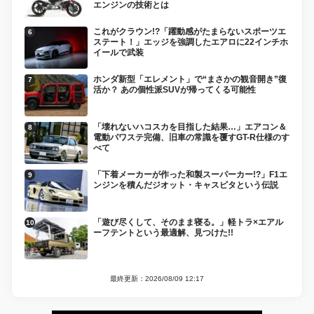
エンジンの技術とは
これがクラウン!?「躍動感がたまらないスポーツエ
ステート！」エッジを強調したエアロに22インチホ
イールで武装
ホンダ新型「エレメント」で“まさかの観音開き”復
活か？ あの個性派SUVが帰ってくる可能性
「壊れないハコスカを目指した結果…」エアコン＆
電動パワステ完備、旧車の常識を覆すGT-R仕様のす
べて
「下着メーカーが作った和製スーパーカー!?」F1エ
ンジンを積んだジオット・キャスピタという伝説
「遊び尽くして、そのまま寝る。」軽トラ×エアル
ーフテントという最適解、見つけた!!
最終更新：2026/08/09 12:17