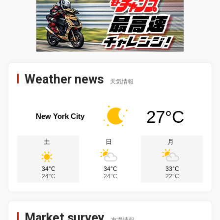
Weather news
天気情報
27°C
New York City
土
日
月
34°C
34°C
33°C
24°C
24°C
22°C
Market survey