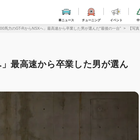
車ニュース
チューニング
イベント
中
700馬力のGT-RからNSXへ」最高速から卒業した男が選んだ“最後の一台”
【写真
SXへ」最高速から卒業した男が選ん