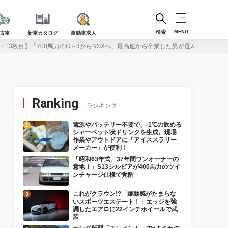
検索
MENU
古車
新車カタログ
自動車求人
・13枚目】「700馬力のGT-RからNSXへ」最高速から卒業した男が選んだ“最後の一
Ranking
ランキング
電源やバッテリー不要で、-1℃の飲める
シャーベット状ドリンクを生成。現場
作業やアウトドアに「アイススラリー
メーカー」が便利！
「昭和63年式、37年間ワンオーナーの
意地！」S13シルビアが400馬力のツイ
ンチャージ仕様で覚醒
これがクラウン!?「躍動感がたまらな
いスポーツエステート！」エッジを強
調したエアロに22インチホイールで武
装