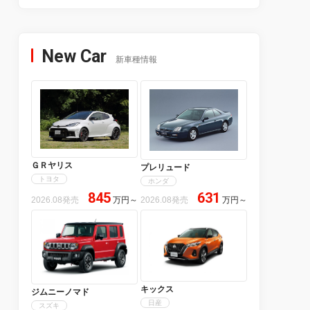
New Car
新車種情報
ＧＲヤリス
プレリュード
トヨタ
ホンダ
845
631
2026.08発売
万円
～
2026.08発売
万円
～
キックス
ジムニーノマド
日産
スズキ