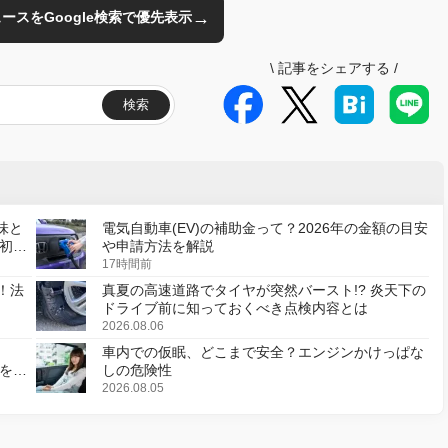
→
のニュースをGoogle検索で優先表示
\
記事をシェアする
/
検索
味と
電気自動車(EV)の補助金って？2026年の金額の目安
初の
や申請方法を解説
17時間前
！法
真夏の高速道路でタイヤが突然バースト!? 炎天下の
ドライブ前に知っておくべき点検内容とは
2026.08.06
車内での仮眠、どこまで安全？エンジンかけっぱな
様を変
しの危険性
2026.08.05