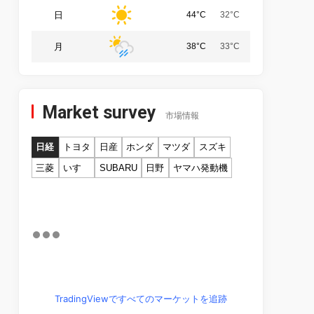
日
44°C
32°C
月
38°C
33°C
Market survey
市場情報
日経
トヨタ
日産
ホンダ
マツダ
スズキ
三菱
いすゞ
SUBARU
日野
ヤマハ発動機
TradingViewですべてのマーケットを追跡