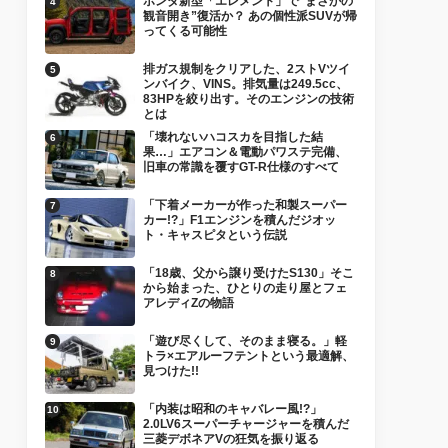
ホンダ新型「エレメント」で“まさかの
観音開き”復活か？ あの個性派SUVが帰
ってくる可能性
排ガス規制をクリアした、2ストVツイ
ンバイク、VINS。排気量は249.5cc、
83HPを絞り出す。そのエンジンの技術
とは
「壊れないハコスカを目指した結
果…」エアコン＆電動パワステ完備、
旧車の常識を覆すGT-R仕様のすべて
「下着メーカーが作った和製スーパー
カー!?」F1エンジンを積んだジオッ
ト・キャスピタという伝説
「18歳、父から譲り受けたS130」そこ
から始まった、ひとりの走り屋とフェ
アレディZの物語
「遊び尽くして、そのまま寝る。」軽
トラ×エアルーフテントという最適解、
見つけた!!
「内装は昭和のキャバレー風!?」
2.0LV6スーパーチャージャーを積んだ
三菱デボネアVの狂気を振り返る