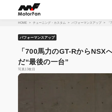
コ
ン
テ
ン
ツ
HOME
チューニング・カスタム
パフォーマンスアップ
「
へ
ス
キ
パフォーマンスアップ
ッ
プ
「700馬力のGT-RからN
だ“最後の一台”
写真13枚目