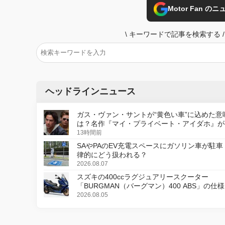
Motor Fan 
\
キーワードで記事を検索する
/
ヘッドラインニュース
ガス・ヴァン・サントが“黄色い車”に込めた意
は？名作『マイ・プライベート・アイダホ』が
デジタルリマスター版で復活
13時間前
SAやPAのEV充電スペースにガソリン車が駐車
律的にどう扱われる？
2026.08.07
スズキの400ccラグジュアリースクーター
「BURGMAN（バーグマン）400 ABS」の仕
更し、8月18日に発売
2026.08.05