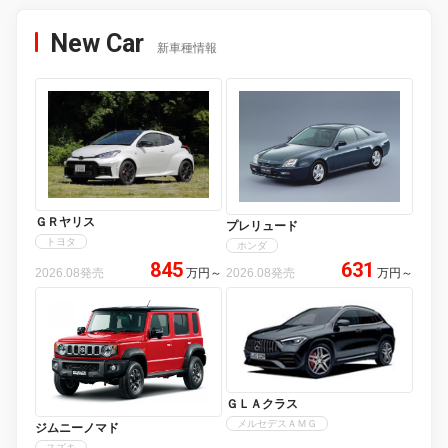
New Car
新車種情報
ＧＲヤリス
プレリュード
トヨタ
ホンダ
845
631
2026.08発売
万円
～
2026.08発売
万円
～
ＧＬＡクラス
メルセデスＡＭＧ
ジムニーノマド
スズキ