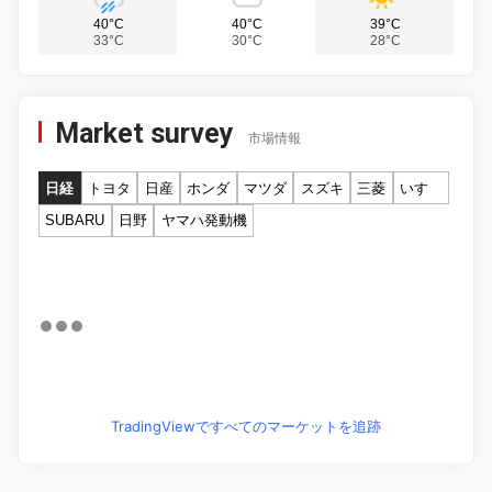
40°C
40°C
39°C
33°C
30°C
28°C
Market survey
市場情報
日経
トヨタ
日産
ホンダ
マツダ
スズキ
三菱
いすゞ
SUBARU
日野
ヤマハ発動機
TradingViewですべてのマーケットを追跡