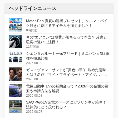
ヘッドラインニュース
Motor-Fan 真夏の読者プレゼント。クルマ・バイ
ク好きに刺さるアイテムを揃えました！
8時間前
車の“エアコン”は燃費が落ちるって本当？ 冷房と
暖房の違いに注目！
11時間前
シエンタvsルーミーvsフリード｜ミニバン人気3車
種を徹底比較！
2026.08.09
ガス・ヴァン・サントが“黄色い車”に込めた意味
とは？名作『マイ・プライベート・アイダホ』が
初のデジタルリマスター版で復活
2026.08.08
電気自動車(EV)の補助金って？2026年の金額の目
安や申請方法を解説
2026.08.08
SAやPAのEV充電スペースにガソリン車が駐車！
法律的にどう扱われる？
2026.08.07