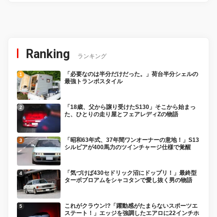
Ranking
ランキング
「必要なのは半分だけだった。」荷台半分シェルの
最強トランポスタイル
「18歳、父から譲り受けたS130」そこから始まっ
た、ひとりの走り屋とフェアレディZの物語
「昭和63年式、37年間ワンオーナーの意地！」S13
シルビアが400馬力のツインチャージ仕様で覚醒
「気づけば430セドリック沼にドップリ！」最終型
ターボブロアムをシャコタンで愛し抜く男の物語
これがクラウン!?「躍動感がたまらないスポーツエ
ステート！」エッジを強調したエアロに22インチホ