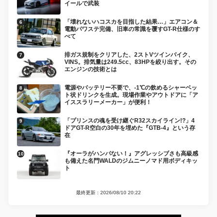
イールで武装
「壊れないハコスカを目指した結果…」エアコン＆
電動パワステ完備、旧車の常識を覆すGT-R仕様のす
べて
排ガス規制をクリアした、2ストVツインバイク、
VINS。排気量は249.5cc、83HPを絞り出す。その
エンジンの技術とは
電源やバッテリー不要で、-1℃の飲めるシャーベッ
ト状ドリンクを生成。現場作業やアウトドアに「ア
イススラリーメーカー」が便利！
「プリンスの魂を受け継ぐR32スカイライン!?」4
ドアGT-R空白の30年を埋めた『GTB-4』という存
在
『オーラがハンパない！』アグレッシブさも高級感
も備えた名門WALDのジムニーノマド用ボディキッ
ト
最終更新：2026/08/10 20:22