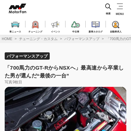
コ
ン
テ
検索
MENU
ン
ツ
へ
車ニュース
チューニング
イベント
中古車
新車カタログ
自動車求人
ス
HOME
チューニング・カスタム
パフォーマンスアップ
「700馬力のG
キ
ッ
プ
パフォーマンスアップ
「700馬力のGT-RからNSXへ」最高速から卒業し
た男が選んだ“最後の一台”
写真9枚目