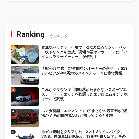
Ranking
ランキング
電源やバッテリー不要で、-1℃の飲めるシャーベッ
ト状ドリンクを生成。現場作業やアウトドアに「ア
イススラリーメーカー」が便利！
「昭和63年式、37年間ワンオーナーの意地！」S13
シルビアが400馬力のツインチャージ仕様で覚醒
これがクラウン!?「躍動感がたまらないスポーツエ
ステート！」エッジを強調したエアロに22インチホ
イールで武装
ホンダ新型「エレメント」で“まさかの観音開き”復
活か？ あの個性派SUVが帰ってくる可能性
排ガス規制をクリアした、2ストVツインバイク、
VINS。排気量は249.5cc、83HPを絞り出す。その