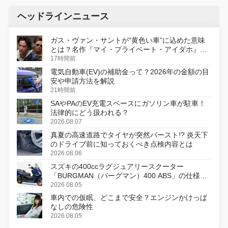
ヘッドラインニュース
ガス・ヴァン・サントが“黄色い車”に込めた意味
とは？名作『マイ・プライベート・アイダホ』が
初のデジタルリマスター版で復活
17時間前
電気自動車(EV)の補助金って？2026年の金額の目
安や申請方法を解説
21時間前
SAやPAのEV充電スペースにガソリン車が駐車！
法律的にどう扱われる？
2026.08.07
真夏の高速道路でタイヤが突然バースト!? 炎天下
のドライブ前に知っておくべき点検内容とは
2026.08.06
スズキの400ccラグジュアリースクーター
「BURGMAN（バーグマン）400 ABS」の仕様を
変更し、8月18日に発売
2026.08.05
車内での仮眠、どこまで安全？エンジンかけっぱ
なしの危険性
2026.08.05