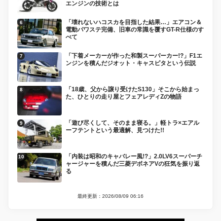
エンジンの技術とは
「壊れないハコスカを目指した結果…」エアコン＆
電動パワステ完備、旧車の常識を覆すGT-R仕様のす
べて
「下着メーカーが作った和製スーパーカー!?」F1エ
ンジンを積んだジオット・キャスピタという伝説
「18歳、父から譲り受けたS130」そこから始まっ
た、ひとりの走り屋とフェアレディZの物語
「遊び尽くして、そのまま寝る。」軽トラ×エアル
ーフテントという最適解、見つけた!!
「内装は昭和のキャバレー風!?」2.0LV6スーパーチ
ャージャーを積んだ三菱デボネアVの狂気を振り返
る
最終更新：2026/08/09 06:16