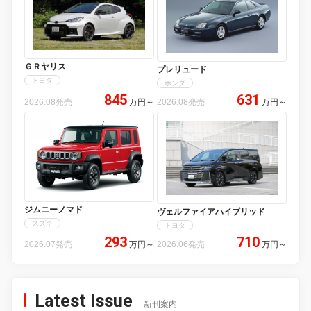
ＧＲヤリス
プレリュード
トヨタ
ホンダ
845
631
2026.08発売
万円
～
2026.08発売
万円
～
ジムニーノマド
ヴェルファイアハイブリッド
スズキ
トヨタ
293
710
2026.07発売
万円
～
2026.06発売
万円
～
Latest Issue
新刊案内