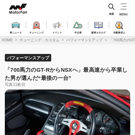
コ
ン
テ
検索
MENU
ン
ツ
へ
車ニュース
チューニング
イベント
中古車
新車カタログ
自動車求人
ス
HOME
チューニング・カスタム
パフォーマンスアップ
「700馬力のG
キ
ッ
プ
パフォーマンスアップ
「700馬力のGT-RからNSXへ」最高速から卒業し
た男が選んだ“最後の一台”
写真11枚目