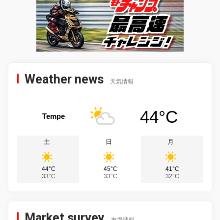
Weather news
天気情報
44°C
Tempe
土
日
月
44°C
45°C
41°C
33°C
33°C
32°C
Market survey