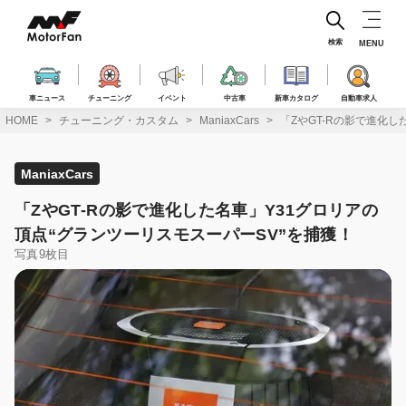
コ
ン
テ
検索
MENU
ン
ツ
へ
車ニュース
チューニング
イベント
中古車
新車カタログ
自動車求人
ス
HOME
チューニング・カスタム
ManiaxCars
「ZやGT-Rの影で進化し
キ
ッ
プ
ManiaxCars
「ZやGT-Rの影で進化した名車」Y31グロリアの
頂点“グランツーリスモスーパーSV”を捕獲！
写真9枚目