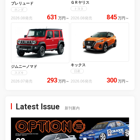
ＧＲヤリス
プレリュード
トヨタ
ホンダ
631
845
2026.08発売
万円
～
2026.08発売
万円
～
キックス
ジムニーノマド
日産
スズキ
293
300
2026.07発売
万円
～
2026.06発売
万円
～
Latest Issue
新刊案内