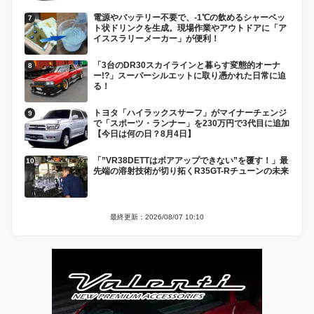
電源やバッテリー不要で、-1℃の飲めるシャーベッ
ト状ドリンクを生成。現場作業やアウトドアに「ア
イススラリーメーカー」が便利！
「3台のDR30スカイラインと暮らす変態的オーナ
ー!?」スーパーシルエットに取り憑かれた日常に迫
る！
トヨタ「ハイラックスサーフ」がマイナーチェンジ
で「スポーツ・ランナー」を230万円で3代目に追加
【今日は何の日？8月4日】
「”VR38DETTはボアアップできない”を覆す！」最
先端の溶射技術が切り拓くR35GT-Rチューンの未来
最終更新：2026/08/07 10:10