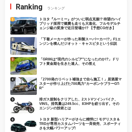
Ranking
ランキング
トヨタ『ルーミー』がついに弱点克服!? 待望のハイ
ブリッド採用で燃費も走りも大進化、フルモデルチ
ェンジ級の変身で近日登場か!? 【予想CG付き】
「下着メーカーが作った和製スーパーカー!?」F1エ
ンジンを積んだジオット・キャスピタという伝説
「GR86は“現代のシルビア”になったのか!?」ドリ
フト黄金期を生きた達人、その答え
「2700発のリベット補強まで自ら施工！」居酒屋マ
スターが作り上げた700馬力“カーボンケブラーGT-
R”
排ガス規制をクリアした、2ストVツインバイク、
VINS。排気量は249.5cc、83HPを絞り出す。その
エンジンの技術とは
トヨタ 新型ハリアーがさらに精悍に! モデリスタ＆
TRDが専用カスタムパーツを一斉発売、スポーティ
さを大幅パワーアップ!