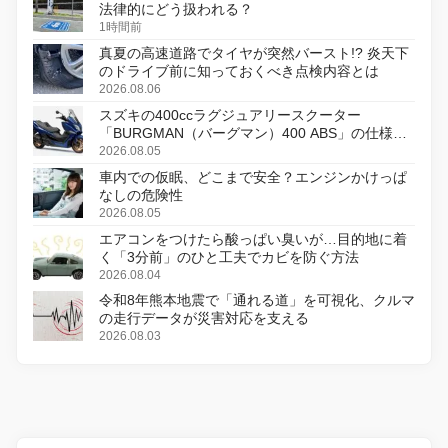
法律的にどう扱われる？
1時間前
真夏の高速道路でタイヤが突然バースト!? 炎天下
のドライブ前に知っておくべき点検内容とは
2026.08.06
スズキの400ccラグジュアリースクーター
「BURGMAN（バーグマン）400 ABS」の仕様を
変更し、8月18日に発売
2026.08.05
車内での仮眠、どこまで安全？エンジンかけっぱ
なしの危険性
2026.08.05
エアコンをつけたら酸っぱい臭いが…目的地に着
く「3分前」のひと工夫でカビを防ぐ方法
2026.08.04
令和8年熊本地震で「通れる道」を可視化、クルマ
の走行データが災害対応を支える
2026.08.03