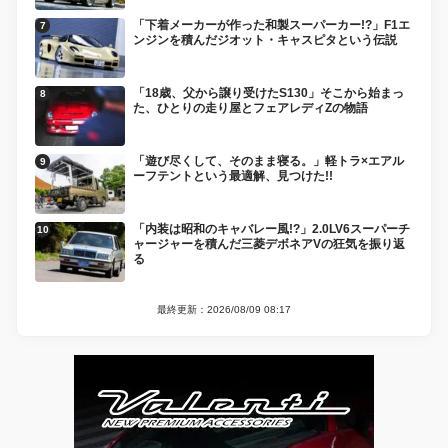
「下着メーカーが作った和製スーパーカー!?」F1エ
ンジンを積んだジオット・キャスピタという伝説
「18歳、父から譲り受けたS130」そこから始まっ
た、ひとりの走り屋とフェアレディZの物語
「遊び尽くして、そのまま寝る。」軽トラ×エアル
ーフテントという最適解、見つけた!!
「内装は昭和のキャバレー風!?」2.0LV6スーパーチ
ャージャーを積んだ三菱デボネアVの狂気を振り返
る
最終更新：2026/08/09 08:17