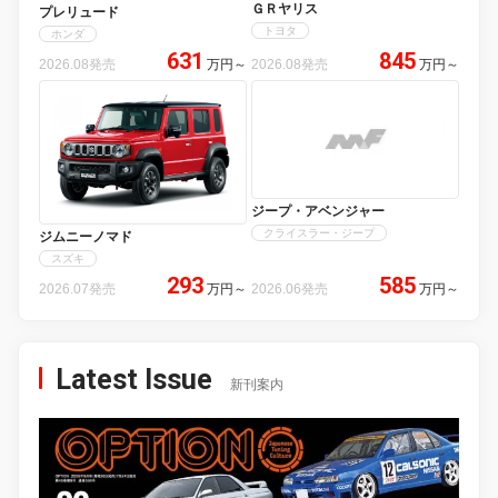
ＧＲヤリス
プレリュード
トヨタ
ホンダ
631
845
2026.08発売
万円
～
2026.08発売
万円
～
ジープ・アベンジャー
クライスラー・ジープ
ジムニーノマド
スズキ
293
585
2026.07発売
万円
～
2026.06発売
万円
～
Latest Issue
新刊案内