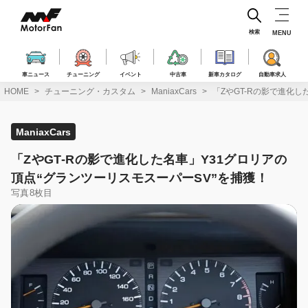
コ
ン
テ
検索
MENU
ン
ツ
へ
車ニュース
チューニング
イベント
中古車
新車カタログ
自動車求人
ス
HOME
チューニング・カスタム
ManiaxCars
「ZやGT-Rの影で進化し
キ
ッ
プ
ManiaxCars
「ZやGT-Rの影で進化した名車」Y31グロリアの
頂点“グランツーリスモスーパーSV”を捕獲！
写真8枚目