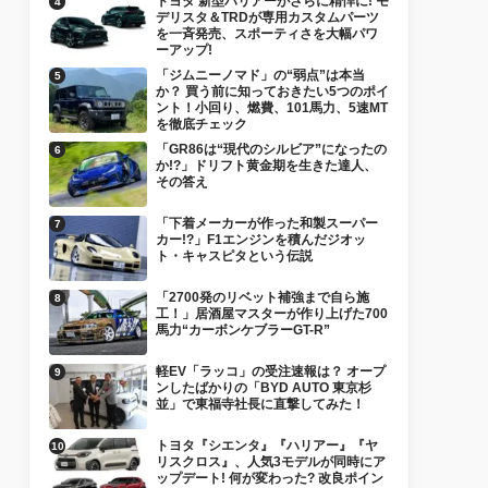
トヨタ 新型ハリアーがさらに精悍に! モ
デリスタ＆TRDが専用カスタムパーツ
を一斉発売、スポーティさを大幅パワ
ーアップ!
「ジムニーノマド」の“弱点”は本当
か？ 買う前に知っておきたい5つのポイ
ント！小回り、燃費、101馬力、5速MT
を徹底チェック
「GR86は“現代のシルビア”になったの
か!?」ドリフト黄金期を生きた達人、
その答え
「下着メーカーが作った和製スーパー
カー!?」F1エンジンを積んだジオッ
ト・キャスピタという伝説
「2700発のリベット補強まで自ら施
工！」居酒屋マスターが作り上げた700
馬力“カーボンケブラーGT-R”
軽EV「ラッコ」の受注速報は？ オープ
ンしたばかりの「BYD AUTO 東京杉
並」で東福寺社長に直撃してみた！
トヨタ『シエンタ』『ハリアー』『ヤ
リスクロス』、人気3モデルが同時にア
ップデート! 何が変わった? 改良ポイン