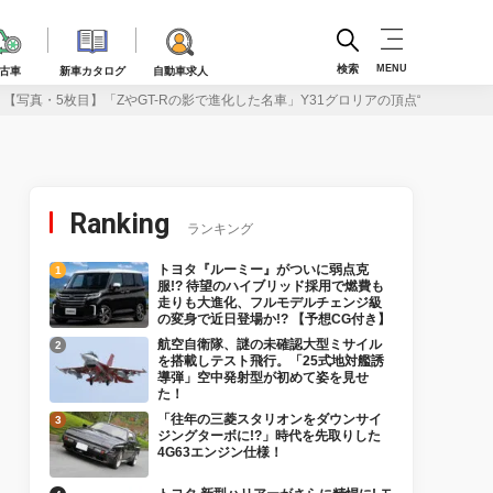
検索
MENU
古車
新車カタログ
自動車求人
【写真・5枚目】「ZやGT-Rの影で進化した名車」Y31グロリアの頂点“グランツー
Ranking
ランキング
トヨタ『ルーミー』がついに弱点克
服!? 待望のハイブリッド採用で燃費も
走りも大進化、フルモデルチェンジ級
の変身で近日登場か!? 【予想CG付き】
航空自衛隊、謎の未確認大型ミサイル
を搭載しテスト飛行。「25式地対艦誘
導弾」空中発射型が初めて姿を見せ
た！
「往年の三菱スタリオンをダウンサイ
ジングターボに!?」時代を先取りした
4G63エンジン仕様！