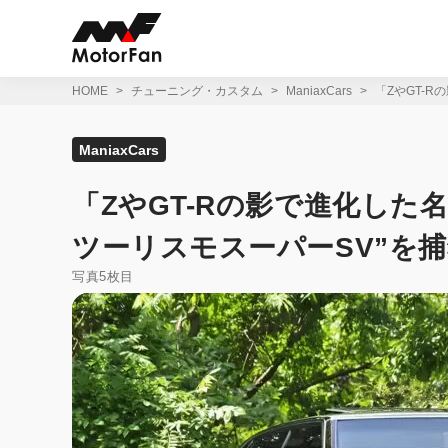
コ
ン
テ
ン
ツ
HOME
チューニング・カスタム
ManiaxCars
「ZやGT-
へ
ス
キ
ManiaxCars
ッ
プ
「ZやGT-Rの影で進化した
ツーリスモスーパーSV”を
写真5枚目