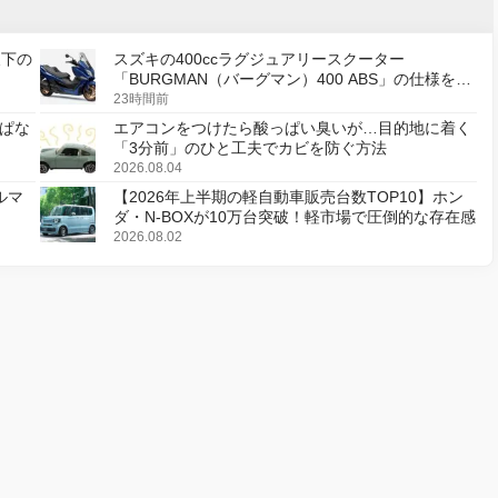
天下の
スズキの400ccラグジュアリースクーター
「BURGMAN（バーグマン）400 ABS」の仕様を変
更し、8月18日に発売
23時間前
ぱな
エアコンをつけたら酸っぱい臭いが…目的地に着く
「3分前」のひと工夫でカビを防ぐ方法
2026.08.04
ルマ
【2026年上半期の軽自動車販売台数TOP10】ホン
ダ・N-BOXが10万台突破！軽市場で圧倒的な存在感
2026.08.02