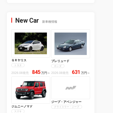
New Car
新車種情報
ＧＲヤリス
プレリュード
トヨタ
ホンダ
845
631
2026.08発売
万円
～
2026.08発売
万円
～
ジープ・アベンジャー
ジムニーノマド
クライスラー・ジープ
スズキ