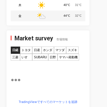
木
40°C
31°C
金
44°C
32°C
Market survey
市場情報
日経
トヨタ
日産
ホンダ
マツダ
スズキ
三菱
いすゞ
SUBARU
日野
ヤマハ発動機
TradingViewですべてのマーケットを追跡