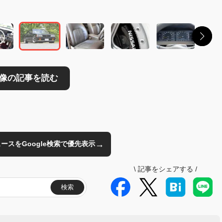
→
のニュースをGoogle検索で優先表示
\
記事をシェアする
/
検索