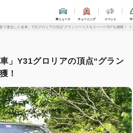
車ニュース
チューニング
イベント
中
Rの影で進化した名車」Y31グロリアの頂点“グランツーリスモスーパーSV”を捕獲！
名車」Y31グロリアの頂点“グラン
捕獲！