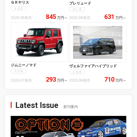
ＧＲヤリス
プレリュード
トヨタ
ホンダ
845
631
2026.08発売
万円
～
2026.08発売
万円
～
ジムニーノマド
ヴェルファイアハイブリッド
スズキ
トヨタ
293
710
2026.07発売
万円
～
2026.06発売
万円
～
Latest Issue
新刊案内