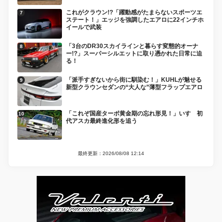
これがクラウン!?「躍動感がたまらないスポーツエ
ステート！」エッジを強調したエアロに22インチホ
イールで武装
「3台のDR30スカイラインと暮らす変態的オーナ
ー!?」スーパーシルエットに取り憑かれた日常に迫
る！
「派手すぎないから街に馴染む！」KUHLが魅せる
新型クラウンセダンの“大人な”薄型フラップエアロ
「これぞ国産ターボ黄金期の忘れ形見！」いすゞ初
代アスカ最終進化形を追う
最終更新：2026/08/08 12:14