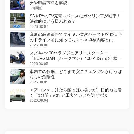
安や申請方法を解説
3時間前
SAやPAのEV充電スペースにガソリン車が駐車！
法律的にどう扱われる？
2026.08.07
真夏の高速道路でタイヤが突然バースト!? 炎天下
のドライブ前に知っておくべき点検内容とは
2026.08.06
スズキの400ccラグジュアリースクーター
「BURGMAN（バーグマン）400 ABS」の仕様を
変更し、8月18日に発売
2026.08.05
車内での仮眠、どこまで安全？エンジンかけっぱ
なしの危険性
2026.08.05
エアコンをつけたら酸っぱい臭いが…目的地に着
く「3分前」のひと工夫でカビを防ぐ方法
2026.08.04