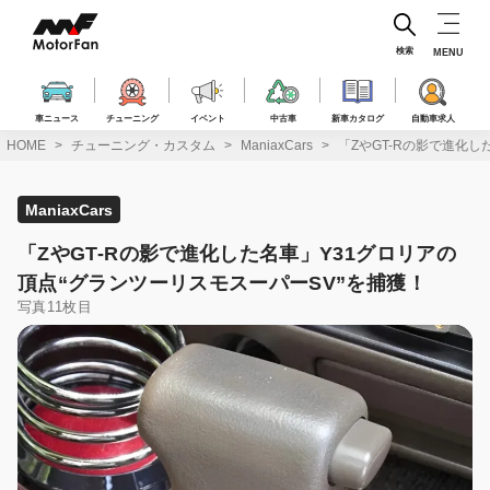
コ
ン
テ
検索
MENU
ン
ツ
へ
車ニュース
チューニング
イベント
中古車
新車カタログ
自動車求人
ス
HOME
チューニング・カスタム
ManiaxCars
「ZやGT-Rの影で進化し
キ
ッ
プ
ManiaxCars
「ZやGT-Rの影で進化した名車」Y31グロリアの
頂点“グランツーリスモスーパーSV”を捕獲！
写真11枚目