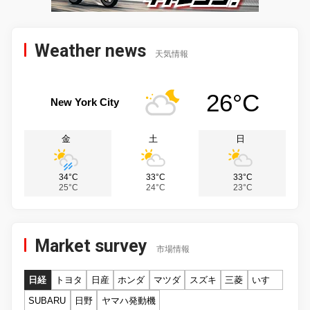
Weather news
天気情報
26°C
New York City
金
土
日
34°C
33°C
33°C
25°C
24°C
23°C
Market survey
市場情報
日経
トヨタ
日産
ホンダ
マツダ
スズキ
三菱
いすゞ
SUBARU
日野
ヤマハ発動機