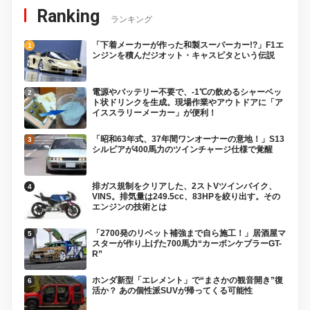
Ranking
ランキング
「下着メーカーが作った和製スーパーカー!?」F1エ
ンジンを積んだジオット・キャスピタという伝説
電源やバッテリー不要で、-1℃の飲めるシャーベッ
ト状ドリンクを生成。現場作業やアウトドアに「ア
イススラリーメーカー」が便利！
「昭和63年式、37年間ワンオーナーの意地！」S13
シルビアが400馬力のツインチャージ仕様で覚醒
排ガス規制をクリアした、2ストVツインバイク、
VINS。排気量は249.5cc、83HPを絞り出す。その
エンジンの技術とは
「2700発のリベット補強まで自ら施工！」居酒屋マ
スターが作り上げた700馬力“カーボンケブラーGT-
R”
ホンダ新型「エレメント」で“まさかの観音開き”復
活か？ あの個性派SUVが帰ってくる可能性