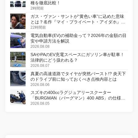
種を徹底比較！
2時間前
ガス・ヴァン・サントが“黄色い車”に込めた意味
とは？名作『マイ・プライベート・アイダホ』が
初のデジタルリマスター版で復活
22時間前
電気自動車(EV)の補助金って？2026年の金額の目
安や申請方法を解説
2026.08.08
SAやPAのEV充電スペースにガソリン車が駐車！
法律的にどう扱われる？
2026.08.07
真夏の高速道路でタイヤが突然バースト!? 炎天下
のドライブ前に知っておくべき点検内容とは
2026.08.06
スズキの400ccラグジュアリースクーター
「BURGMAN（バーグマン）400 ABS」の仕様を
変更し、8月18日に発売
2026.08.05