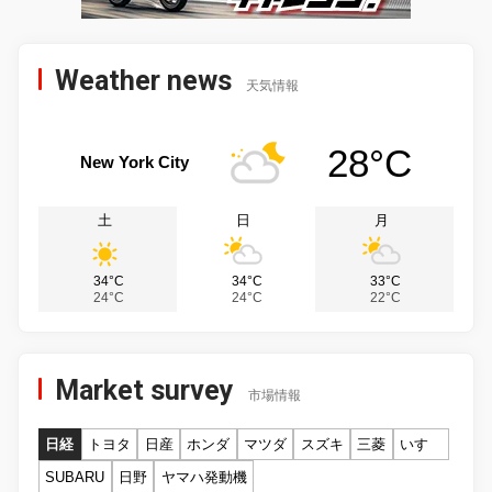
Weather news
天気情報
28°C
New York City
土
日
月
34°C
34°C
33°C
24°C
24°C
22°C
Market survey
市場情報
日経
トヨタ
日産
ホンダ
マツダ
スズキ
三菱
いすゞ
SUBARU
日野
ヤマハ発動機