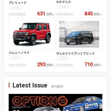
ＧＲヤリス
プレリュード
トヨタ
ホンダ
631
845
2026.08発売
万円
～
2026.08発売
万円
～
ジムニーノマド
ヴェルファイアハイブリッド
スズキ
トヨタ
293
710
2026.07発売
万円
～
2026.06発売
万円
～
Latest Issue
新刊案内