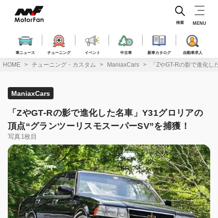
コ
ン
テ
検索
MENU
ン
ツ
へ
車ニュース
チューニング
イベント
中古車
新車カタログ
自動車求人
ス
HOME
チューニング・カスタム
ManiaxCars
「ZやGT-Rの影で進化し
キ
ッ
プ
ManiaxCars
「ZやGT-Rの影で進化した名車」Y31グロリアの
頂点“グランツーリスモスーパーSV”を捕獲！
写真1枚目