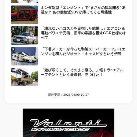
ホンダ新型「エレメント」で“まさかの観音開き”復
活か？ あの個性派SUVが帰ってくる可能性
「壊れないハコスカを目指した結果…」エアコン＆
電動パワステ完備、旧車の常識を覆すGT-R仕様のす
べて
「下着メーカーが作った和製スーパーカー!?」F1エ
ンジンを積んだジオット・キャスピタという伝説
「遊び尽くして、そのまま寝る。」軽トラ×エアル
ーフテントという最適解、見つけた!!
最終更新：2026/08/09 10:17