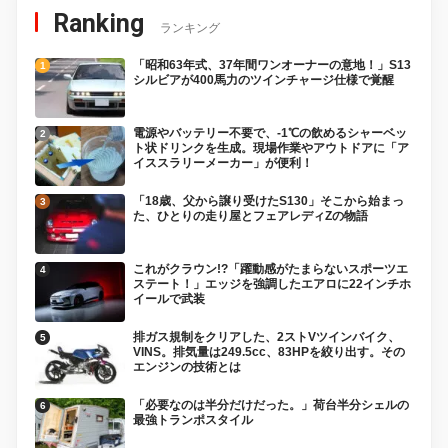
Ranking
ランキング
「昭和63年式、37年間ワンオーナーの意地！」S13
シルビアが400馬力のツインチャージ仕様で覚醒
電源やバッテリー不要で、-1℃の飲めるシャーベッ
ト状ドリンクを生成。現場作業やアウトドアに「ア
イススラリーメーカー」が便利！
「18歳、父から譲り受けたS130」そこから始まっ
た、ひとりの走り屋とフェアレディZの物語
これがクラウン!?「躍動感がたまらないスポーツエ
ステート！」エッジを強調したエアロに22インチホ
イールで武装
排ガス規制をクリアした、2ストVツインバイク、
VINS。排気量は249.5cc、83HPを絞り出す。その
エンジンの技術とは
「必要なのは半分だけだった。」荷台半分シェルの
最強トランポスタイル