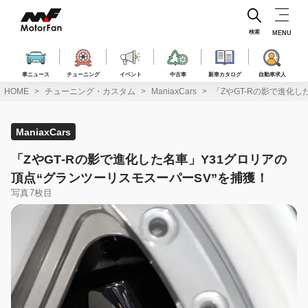
コ
ン
テ
検索
MENU
ン
ツ
へ
車ニュース
チューニング
イベント
中古車
新車カタログ
自動車求人
ス
HOME
チューニング・カスタム
ManiaxCars
「ZやGT-Rの影で進化し
キ
ッ
プ
ManiaxCars
「ZやGT-Rの影で進化した名車」Y31グロリアの
頂点“グランツーリスモスーパーSV”を捕獲！
写真7枚目