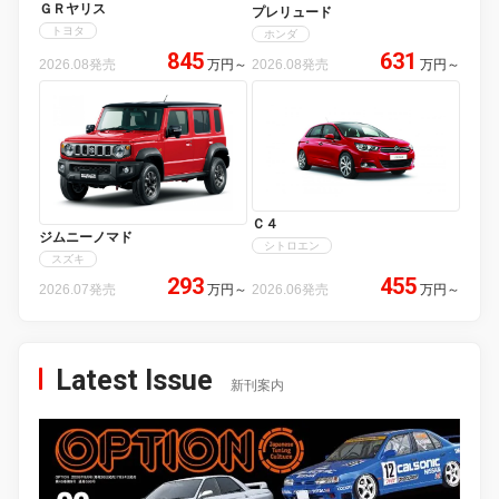
ＧＲヤリス
プレリュード
トヨタ
ホンダ
845
631
2026.08発売
万円
～
2026.08発売
万円
～
Ｃ４
ジムニーノマド
シトロエン
スズキ
293
455
2026.07発売
万円
～
2026.06発売
万円
～
Latest Issue
新刊案内