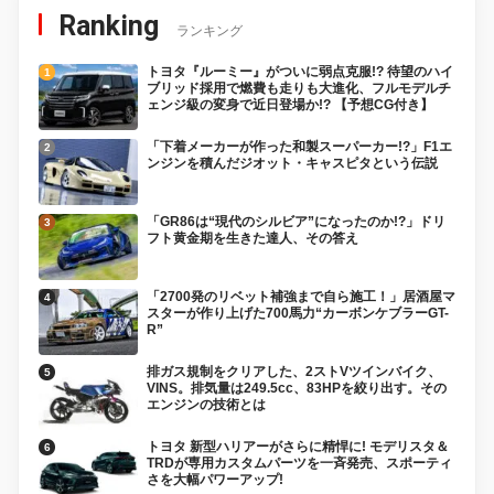
Ranking
ランキング
トヨタ『ルーミー』がついに弱点克服!? 待望のハイ
ブリッド採用で燃費も走りも大進化、フルモデルチ
ェンジ級の変身で近日登場か!? 【予想CG付き】
「下着メーカーが作った和製スーパーカー!?」F1エ
ンジンを積んだジオット・キャスピタという伝説
「GR86は“現代のシルビア”になったのか!?」ドリ
フト黄金期を生きた達人、その答え
「2700発のリベット補強まで自ら施工！」居酒屋マ
スターが作り上げた700馬力“カーボンケブラーGT-
R”
排ガス規制をクリアした、2ストVツインバイク、
VINS。排気量は249.5cc、83HPを絞り出す。その
エンジンの技術とは
トヨタ 新型ハリアーがさらに精悍に! モデリスタ＆
TRDが専用カスタムパーツを一斉発売、スポーティ
さを大幅パワーアップ!