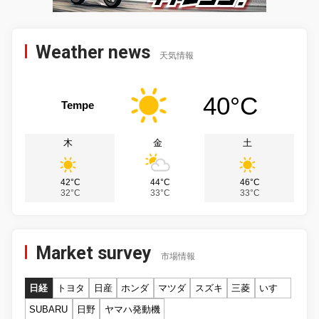
Weather news
天気情報
40°C
Tempe
木
金
土
42°C
44°C
46°C
32°C
33°C
33°C
Market survey
市場情報
日経
トヨタ
日産
ホンダ
マツダ
スズキ
三菱
いすゞ
SUBARU
日野
ヤマハ発動機