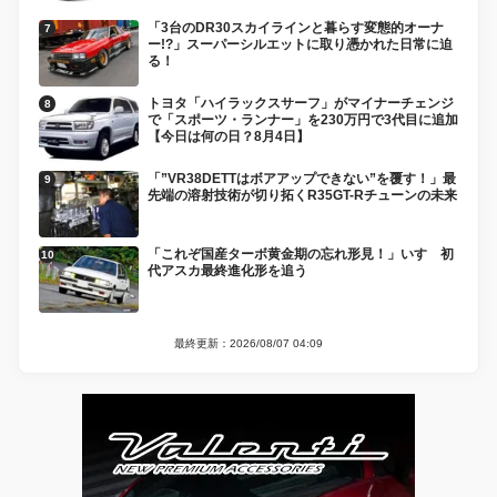
「3台のDR30スカイラインと暮らす変態的オーナ
ー!?」スーパーシルエットに取り憑かれた日常に迫
る！
トヨタ「ハイラックスサーフ」がマイナーチェンジ
で「スポーツ・ランナー」を230万円で3代目に追加
【今日は何の日？8月4日】
「”VR38DETTはボアアップできない”を覆す！」最
先端の溶射技術が切り拓くR35GT-Rチューンの未来
「これぞ国産ターボ黄金期の忘れ形見！」いすゞ初
代アスカ最終進化形を追う
最終更新：2026/08/07 04:09