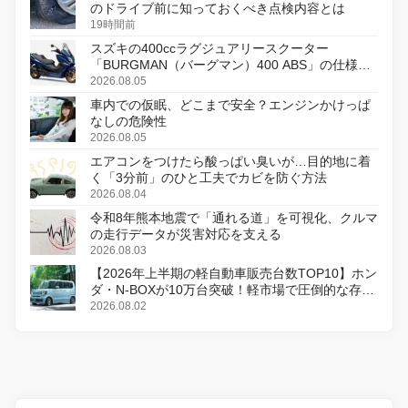
のドライブ前に知っておくべき点検内容とは
19時間前
スズキの400ccラグジュアリースクーター
「BURGMAN（バーグマン）400 ABS」の仕様を
変更し、8月18日に発売
2026.08.05
車内での仮眠、どこまで安全？エンジンかけっぱ
なしの危険性
2026.08.05
エアコンをつけたら酸っぱい臭いが…目的地に着
く「3分前」のひと工夫でカビを防ぐ方法
2026.08.04
令和8年熊本地震で「通れる道」を可視化、クルマ
の走行データが災害対応を支える
2026.08.03
【2026年上半期の軽自動車販売台数TOP10】ホン
ダ・N-BOXが10万台突破！軽市場で圧倒的な存在
感
2026.08.02