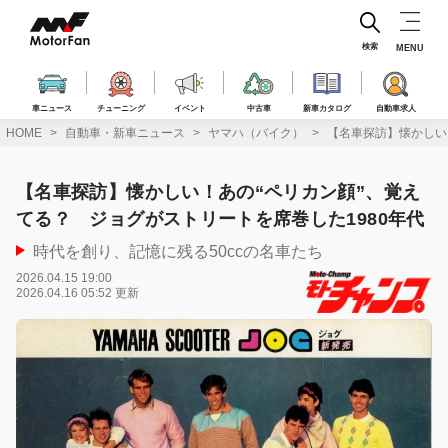
コ
ン
テ
検索
MENU
ン
ツ
へ
車ニュース
チューニング
イベント
中古車
新車カタログ
自動車求人
ス
HOME
自動車・新車ニュース
ヤマハ（バイク）
【名車探訪】懐かしい
キ
ッ
プ
【名車探訪】懐かしい！あの“ペリカン顔”、覚え
てる？ ジョグがストリートを席巻した1980年代
時代を創り、記憶に残る50ccの名車たち
2026.04.15 19:00
2026.04.16 05:52 更新