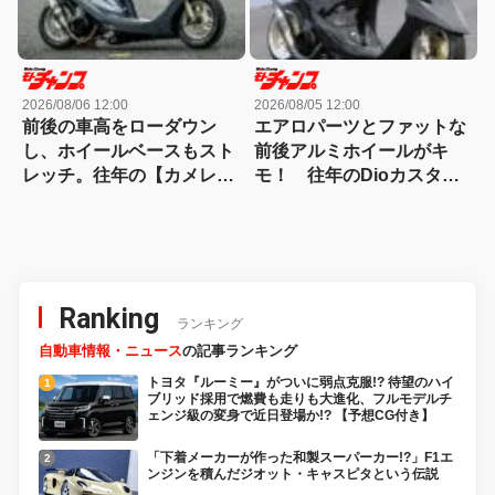
2026/08/06 12:00
2026/08/05 12:00
前後の車高をローダウン
エアロパーツとファットな
し、ホイールベースもスト
前後アルミホイールがキ
レッチ。往年の【カメレオ
モ！ 往年のDioカスタム
ンファクトリー】が懐かし
は80年代を想起させる！
いスーパーDioカスタム
Ranking
ランキング
自動車情報・ニュース
の記事ランキング
トヨタ『ルーミー』がついに弱点克服!? 待望のハイ
ブリッド採用で燃費も走りも大進化、フルモデルチ
ェンジ級の変身で近日登場か!? 【予想CG付き】
「下着メーカーが作った和製スーパーカー!?」F1エ
ンジンを積んだジオット・キャスピタという伝説