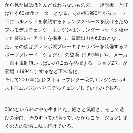
から見た目はほとんど変わらないものの、「規制後」と呼
ばれる60km/hメーターとなる。その後1990年からシート
下にヘルメットを収納するトランクスペースを設けるため
フルモデルチェンジ。エンジンはシリンダーヘッドを寝か
せた横型レイアウトを採用し、最高出力も6.8psとなっ
た。その後はブレンボ製ブレーキキャリパーを装備するス
ポーツグレード「ジョグZ」の登場（1991年）や、メーカ
ー自主規制値いっぱいの7.2psを発揮する「ジョグZR」が
登場（1994年）するなど正常進化。
そして2007年には2ストキャブレター吸気エンジンから4
ストFIエンジンへとモデルチェンジしていくのである。
50ccという枠の中で生まれた、軽さと気軽さ、そして遊
びの余白。そのすべてが揃っていたからこそ、ジョグは多
くの人の記憶に残り続けている。