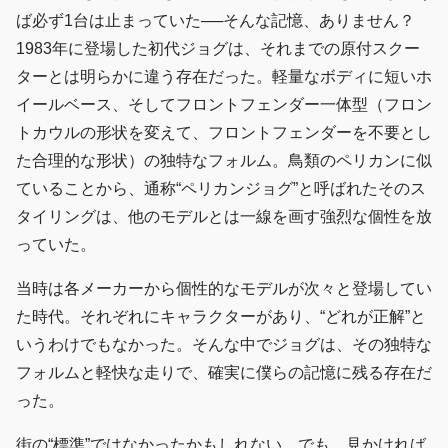
ば必ず1台は止まっていた──そんな記憶、ありません？
1983年に登場した初代ジョグは、それまでの原付スクー
ターとは明らかに違う存在だった。軽量なボディに短いホ
イールベース、そしてフロントフェンダー一体型（フロン
トカウルの形状を変えて、フロントフェンダーを不要とし
た合理的な形状）の独特なフォルム。鳥類のペリカンに似
ていることから、通称“ペリカンジョグ”と呼ばれたそのス
タイリングは、他のモデルとは一線を画す強烈な個性を放
っていた。
当時は各メーカーから個性的なモデルが次々と登場してい
た時代。それぞれにキャラクターがあり、“どれが正解”と
いうわけでもなかった。そんな中でジョグは、その独特な
フォルムと軽快な走りで、確実に僕らの記憶に残る存在だ
った。
街の“標準”ではなかったかもしれない。でも、見かければ