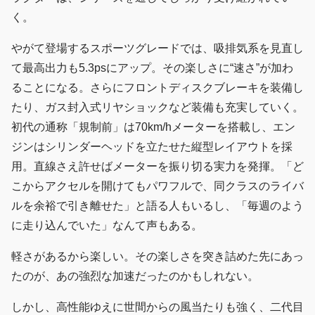
く。
やがて登場するスポーツグレードでは、吸排気系を見直し
て最高出力も5.3psにアップ。その楽しさに“速さ”が加わ
ることになる。さらにフロントディスクブレーキを装備し
たり、ガス封入式リヤショックなど装備も充実していく。
初代の通称「規制前」は70km/hメーターを搭載し、エン
ジンはシリンダーヘッドを立たせた縦型レイアウトを採
用。直線さえ許せばメーターを振り切る実力を発揮。「ど
こからアクセルを開けてもパワフルで、同クラスのライバ
ルを余裕で引き離せた」と語る人もいるし、「毎週のよう
に走り込んでいた」なんて声もある。
軽さがあるから楽しい。その楽しさを突き詰めた先にあっ
たのが、あの強烈な加速だったのかもしれない。
しかし、高性能ゆえに世間からの風当たりも強く、二代目