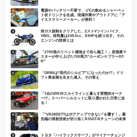
電源やバッテリー不要で、-1℃の飲めるシャーベッ
ト状ドリンクを生成。現場作業やアウトドアに「ア
イススラリーメーカー」が便利！
排ガス規制をクリアした、2ストVツインバイク、
VINS。排気量は249.5cc、83HPを絞り出す。その
エンジンの技術とは
「2700発のリベット補強まで自ら施工！」居酒屋マ
スターが作り上げた700馬力“カーボンケブラーGT-
R”
「GR86は“現代のシルビア”になったのか!?」ドリ
フト黄金期を生きた達人、その答え
「3台のDR30スカイラインと暮らす変態的オーナ
ー!?」スーパーシルエットに取り憑かれた日常に迫
る！
「”VR38DETTはボアアップできない”を覆す！」最
先端の溶射技術が切り拓くR35GT-Rチューンの未来
トヨタ「ハイラックスサーフ」がマイナーチェンジ