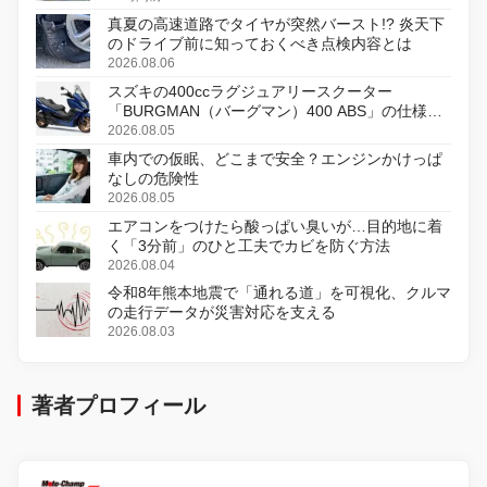
真夏の高速道路でタイヤが突然バースト!? 炎天下
のドライブ前に知っておくべき点検内容とは
2026.08.06
スズキの400ccラグジュアリースクーター
「BURGMAN（バーグマン）400 ABS」の仕様を
変更し、8月18日に発売
2026.08.05
車内での仮眠、どこまで安全？エンジンかけっぱ
なしの危険性
2026.08.05
エアコンをつけたら酸っぱい臭いが…目的地に着
く「3分前」のひと工夫でカビを防ぐ方法
2026.08.04
令和8年熊本地震で「通れる道」を可視化、クルマ
の走行データが災害対応を支える
2026.08.03
著者プロフィール