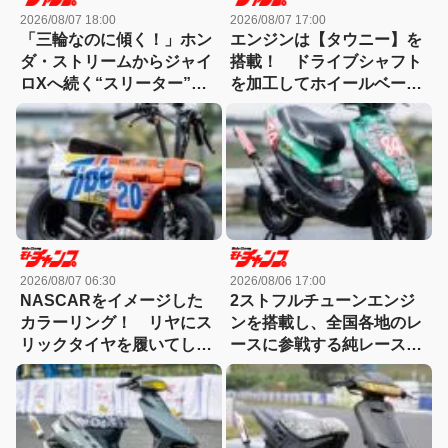
2026/08/07 18:00
2026/08/07 17:00
「三輪なのに傾く！」ホン
エンジンは【タウニー】を
ダ・ストリームからジャイ
搭載！ ドライブシャフト
ロXへ続く“スリーター”の
を加工してホイールベース
世界【ミニバイク名車】
をストレッチした【マリッ
ク】
2026/08/07 06:30
2026/08/06 17:00
NASCARをイメージした
2ストフルチューンエンジ
カラーリング！ リヤにス
ンを搭載し、全国各地のレ
リックタイヤを履いてしま
ースに参戦する純レース仕
ったモトコンポ！
様のライブDio-ZX