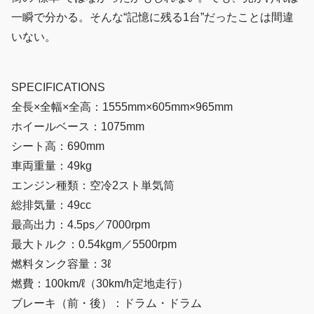
一瞬で分かる。そんな“記憶に残る1台”だったことは間違
いない。
SPECIFICATIONS
全長×全幅×全高：1555mm×605mm×965mm
ホイールベース：1075mm
シート高：690mm
車両重量：49kg
エンジン種類：空冷2スト単気筒
総排気量：49cc
最高出力：4.5ps／7000rpm
最大トルク：0.54kgm／5500rpm
燃料タンク容量：3ℓ
燃費：100km/ℓ（30km/h定地走行）
ブレーキ（前・後）：ドラム・ドラム