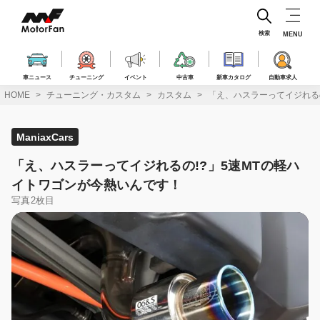
コ
ン
テ
検索
MENU
ン
ツ
へ
車ニュース
チューニング
イベント
中古車
新車カタログ
自動車求人
ス
HOME
チューニング・カスタム
カスタム
「え、ハスラーってイジれる
キ
ッ
プ
ManiaxCars
「え、ハスラーってイジれるの!?」5速MTの軽ハ
イトワゴンが今熱いんです！
写真2枚目