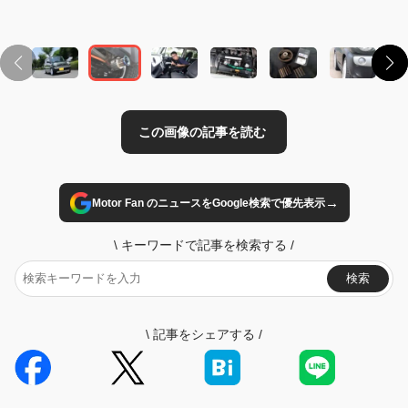
→
Motor Fan のニュースをGoogle検索で優先表示
\
キーワードで記事を検索する
/
検索
\
記事をシェアする
/