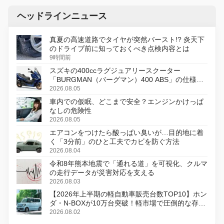
ヘッドラインニュース
真夏の高速道路でタイヤが突然バースト!? 炎天下
のドライブ前に知っておくべき点検内容とは
9時間前
スズキの400ccラグジュアリースクーター
「BURGMAN（バーグマン）400 ABS」の仕様を
変更し、8月18日に発売
2026.08.05
車内での仮眠、どこまで安全？エンジンかけっぱ
なしの危険性
2026.08.05
エアコンをつけたら酸っぱい臭いが…目的地に着
く「3分前」のひと工夫でカビを防ぐ方法
2026.08.04
令和8年熊本地震で「通れる道」を可視化、クルマ
の走行データが災害対応を支える
2026.08.03
【2026年上半期の軽自動車販売台数TOP10】ホン
ダ・N-BOXが10万台突破！軽市場で圧倒的な存在
感
2026.08.02