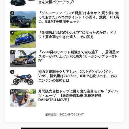
さを大幅パワーアップ!
「ジムニーノマド」の“弱点”は本当か？ 買う前に知
っておきたい5つのポイント！小回り、燃費、101馬
力、5速MTを徹底チェック
「GR86は“現代のシルビア”になったのか!?」ドリ
フト黄金期を生きた達人、その答え
「2700発のリベット補強まで自ら施工！」居酒屋マ
スターが作り上げた700馬力“カーボンケブラーGT-
R”
排ガス規制をクリアした、2ストVツインバイク、
VINS。排気量は249.5cc、83HPを絞り出す。その
エンジンの技術とは
月間販売台数トップに躍り出た注目モデル「ダイハ
ツ・ムーヴ」【最新軽自動車 車種別解説
DAIHATSU MOVE】
最終更新：2026/08/06 18:07