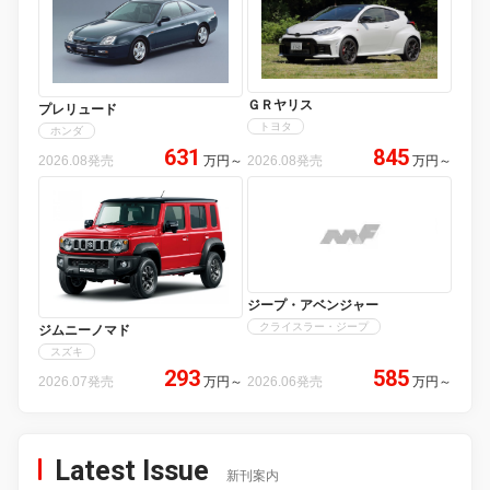
ＧＲヤリス
プレリュード
トヨタ
ホンダ
631
845
2026.08発売
万円
～
2026.08発売
万円
～
ジープ・アベンジャー
クライスラー・ジープ
ジムニーノマド
スズキ
293
585
2026.07発売
万円
～
2026.06発売
万円
～
Latest Issue
新刊案内