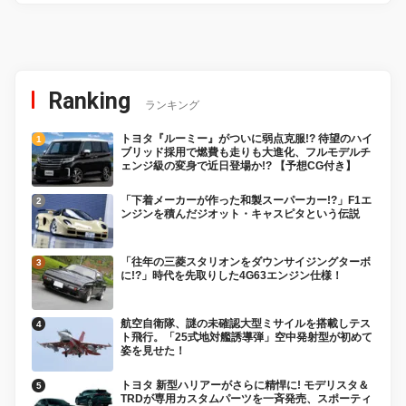
Ranking
ランキング
トヨタ『ルーミー』がついに弱点克服!? 待望のハイ
ブリッド採用で燃費も走りも大進化、フルモデルチ
ェンジ級の変身で近日登場か!? 【予想CG付き】
「下着メーカーが作った和製スーパーカー!?」F1エ
ンジンを積んだジオット・キャスピタという伝説
「往年の三菱スタリオンをダウンサイジングターボ
に!?」時代を先取りした4G63エンジン仕様！
航空自衛隊、謎の未確認大型ミサイルを搭載しテス
ト飛行。「25式地対艦誘導弾」空中発射型が初めて
姿を見せた！
トヨタ 新型ハリアーがさらに精悍に! モデリスタ＆
TRDが専用カスタムパーツを一斉発売、スポーティ