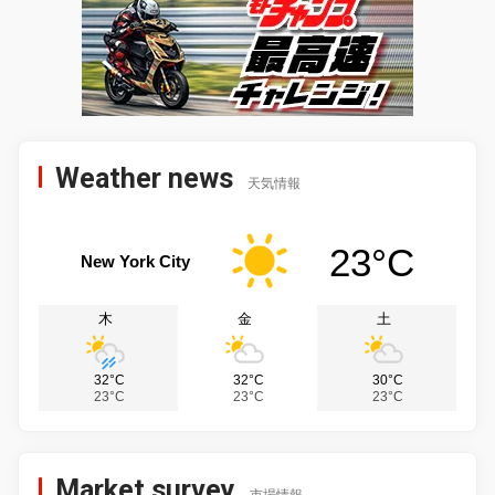
Weather news
天気情報
23°C
New York City
木
金
土
32°C
32°C
30°C
23°C
23°C
23°C
Market survey