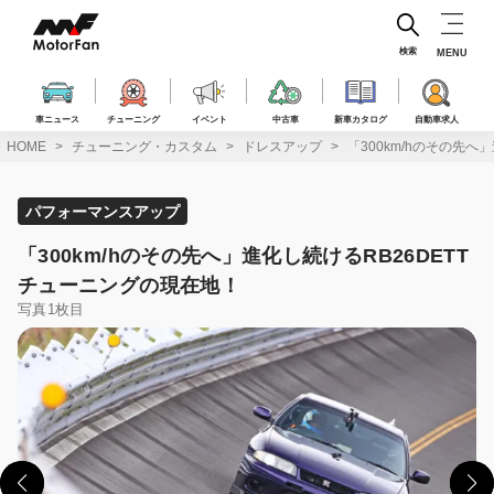
コ
ン
テ
検索
MENU
ン
ツ
へ
車ニュース
チューニング
イベント
中古車
新車カタログ
自動車求人
ス
HOME
チューニング・カスタム
ドレスアップ
「300km/hのその先へ
キ
ッ
プ
パフォーマンスアップ
「300km/hのその先へ」進化し続けるRB26DETT
チューニングの現在地！
写真1枚目