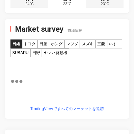
24°C
23°C
23°C
Market survey
市場情報
日経
トヨタ
日産
ホンダ
マツダ
スズキ
三菱
いすゞ
SUBARU
日野
ヤマハ発動機
TradingViewですべてのマーケットを追跡