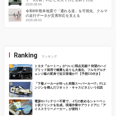
2026.08.04
令和8年熊本地震で「通れる道」を可視化、クルマ
の走行データが災害対応を支える
2026.08.03
Ranking
ランキング
トヨタ『ルーミー』がついに弱点克服!? 待望のハイ
ブリッド採用で燃費も走りも大進化、フルモデルチ
ェンジ級の変身で近日登場か!? 【予想CG付き】
「下着メーカーが作った和製スーパーカー!?」F1エ
ンジンを積んだジオット・キャスピタという伝説
電源やバッテリー不要で、-1℃の飲めるシャーベッ
ト状ドリンクを生成。現場作業やアウトドアに「ア
イススラリーメーカー」が便利！