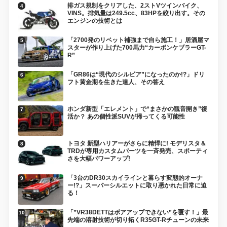
排ガス規制をクリアした、2ストVツインバイク、
VINS。排気量は249.5cc、83HPを絞り出す。その
エンジンの技術とは
「2700発のリベット補強まで自ら施工！」居酒屋マ
スターが作り上げた700馬力“カーボンケブラーGT-
R”
「GR86は“現代のシルビア”になったのか!?」ドリ
フト黄金期を生きた達人、その答え
ホンダ新型「エレメント」で“まさかの観音開き”復
活か？ あの個性派SUVが帰ってくる可能性
トヨタ 新型ハリアーがさらに精悍に! モデリスタ＆
TRDが専用カスタムパーツを一斉発売、スポーティ
さを大幅パワーアップ!
「3台のDR30スカイラインと暮らす変態的オーナ
ー!?」スーパーシルエットに取り憑かれた日常に迫
る！
「”VR38DETTはボアアップできない”を覆す！」最
先端の溶射技術が切り拓くR35GT-Rチューンの未来