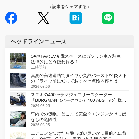
\
記事をシェアする
/
ヘッドラインニュース
SAやPAのEV充電スペースにガソリン車が駐車！
法律的にどう扱われる？
11時間前
真夏の高速道路でタイヤが突然バースト!? 炎天下
のドライブ前に知っておくべき点検内容とは
2026.08.06
スズキの400ccラグジュアリースクーター
「BURGMAN（バーグマン）400 ABS」の仕様を
変更し、8月18日に発売
2026.08.05
車内での仮眠、どこまで安全？エンジンかけっぱ
なしの危険性
2026.08.05
エアコンをつけたら酸っぱい臭いが…目的地に着
く「3分前」のひと工夫でカビを防ぐ方法