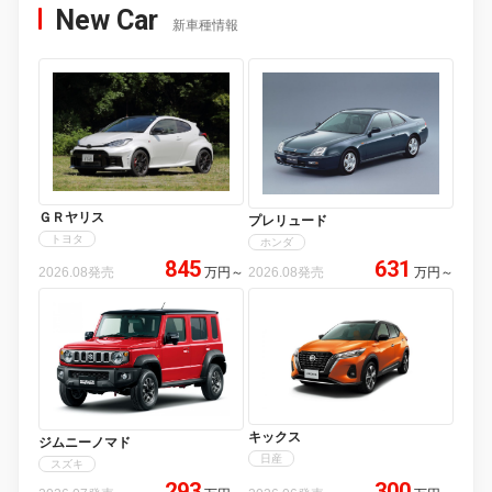
New Car
新車種情報
ＧＲヤリス
プレリュード
トヨタ
ホンダ
845
631
2026.08発売
万円
～
2026.08発売
万円
～
キックス
ジムニーノマド
日産
スズキ
293
300