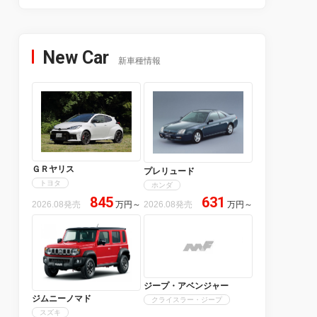
New Car
新車種情報
ＧＲヤリス
プレリュード
トヨタ
ホンダ
845
631
2026.08発売
万円
～
2026.08発売
万円
～
ジープ・アベンジャー
ジムニーノマド
クライスラー・ジープ
スズキ