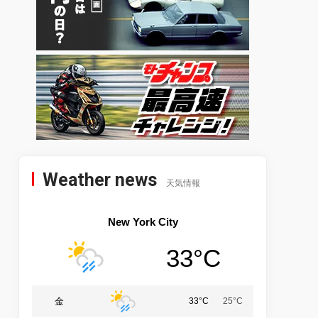
Weather news
天気情報
New York City
33°C
金
33°C
25°C