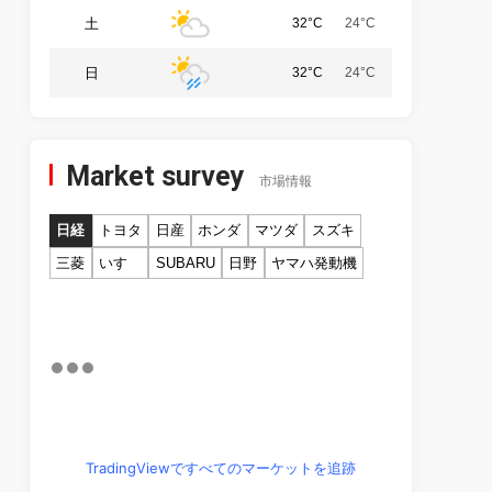
土
32°C
24°C
日
32°C
24°C
Market survey
市場情報
日経
トヨタ
日産
ホンダ
マツダ
スズキ
三菱
いすゞ
SUBARU
日野
ヤマハ発動機
TradingViewですべてのマーケットを追跡