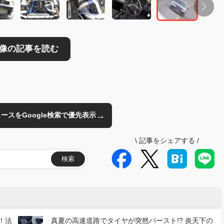
→
のニュースをGoogle検索で優先表示
\
記事をシェアする
/
検索
！法
真夏の高速道路でタイヤが突然バースト!? 炎天下の