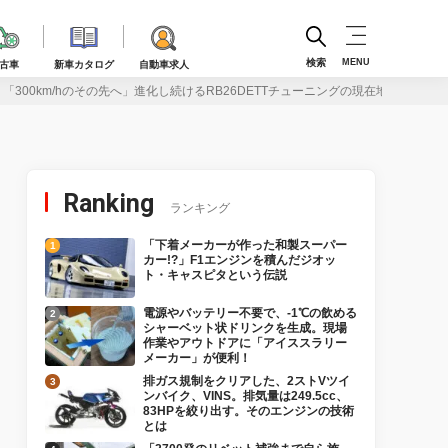
検索
MENU
古車
新車カタログ
自動車求人
「300km/hのその先へ」進化し続けるRB26DETTチューニングの現在地！
Ranking
ランキング
「下着メーカーが作った和製スーパー
カー!?」F1エンジンを積んだジオッ
ト・キャスピタという伝説
電源やバッテリー不要で、-1℃の飲める
シャーベット状ドリンクを生成。現場
作業やアウトドアに「アイススラリー
メーカー」が便利！
排ガス規制をクリアした、2ストVツイ
ンバイク、VINS。排気量は249.5cc、
83HPを絞り出す。そのエンジンの技術
とは