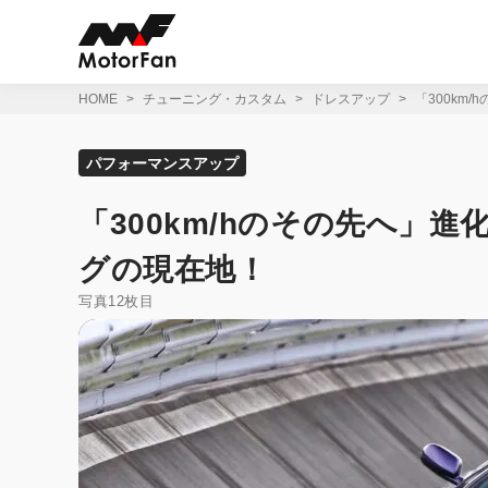
コ
ン
テ
ン
ツ
HOME
チューニング・カスタム
ドレスアップ
「300km
へ
ス
キ
パフォーマンスアップ
ッ
プ
「300km/hのその先へ」進
グの現在地！
写真12枚目