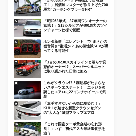
「2700発のリベット補強まで自ら施
工！」居酒屋マスターが作り上げた700
馬力“カーボンケブラーGT-R”
「昭和63年式、37年間ワンオーナーの
意地！」S13シルビアが400馬力のツイ
ンチャージ仕様で覚醒
ホンダ新型「エレメント」で“まさかの
観音開き”復活か？ あの個性派SUVが帰
ってくる可能性
「3台のDR30スカイラインと暮らす変
態的オーナー!?」スーパーシルエット
に取り憑かれた日常に迫る！
これがクラウン!?「躍動感がたまらな
いスポーツエステート！」エッジを強
調したエアロに22インチホイールで武
装
「派手すぎないから街に馴染む！」
KUHLが魅せる新型クラウンセダン
の“大人な”薄型フラップエアロ
「これぞ国産ターボ黄金期の忘れ形
見！」いすゞ初代アスカ最終進化形を
追う