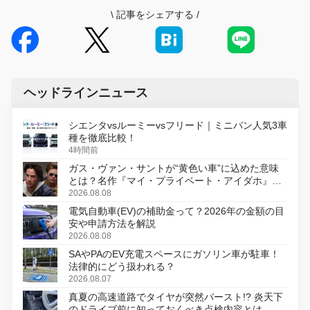
\
記事をシェアする
/
ヘッドラインニュース
シエンタvsルーミーvsフリード｜ミニバン人気3車
種を徹底比較！
4時間前
ガス・ヴァン・サントが“黄色い車”に込めた意味
とは？名作『マイ・プライベート・アイダホ』が
初のデジタルリマスター版で復活
2026.08.08
電気自動車(EV)の補助金って？2026年の金額の目
安や申請方法を解説
2026.08.08
SAやPAのEV充電スペースにガソリン車が駐車！
法律的にどう扱われる？
2026.08.07
真夏の高速道路でタイヤが突然バースト!? 炎天下
のドライブ前に知っておくべき点検内容とは