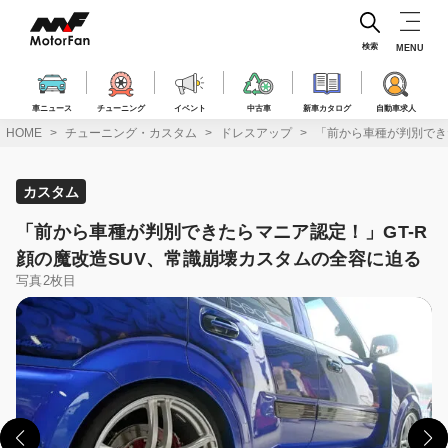
コ
ン
テ
検索
MENU
ン
ツ
へ
車ニュース
チューニング
イベント
中古車
新車カタログ
自動車求人
ス
HOME
チューニング・カスタム
ドレスアップ
「前から車種が判別でき
キ
ッ
プ
カスタム
「前から車種が判別できたらマニア認定！」GT-R
顔の魔改造SUV、常識崩壊カスタムの全容に迫る
写真2枚目