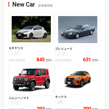
New Car
新車種情報
ＧＲヤリス
プレリュード
トヨタ
ホンダ
845
631
2026.08発売
万円
～
2026.08発売
万円
～
キックス
ジムニーノマド
日産
スズキ
293
300