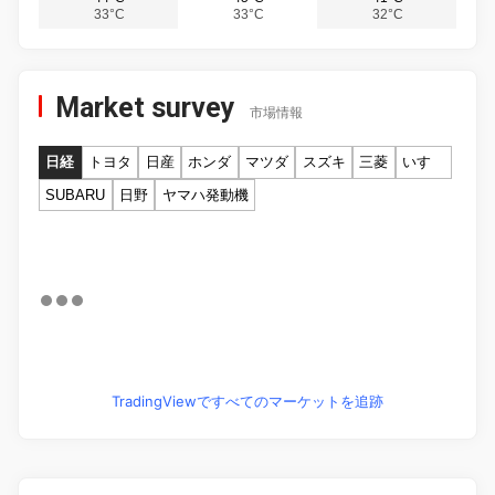
33°C
33°C
32°C
Market survey
市場情報
日経
トヨタ
日産
ホンダ
マツダ
スズキ
三菱
いすゞ
SUBARU
日野
ヤマハ発動機
TradingViewですべてのマーケットを追跡