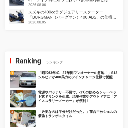
2026.08.06
スズキの400ccラグジュアリースクーター
「BURGMAN（バーグマン）400 ABS」の仕様を
変更し、8月18日に発売
2026.08.05
Ranking
ランキング
「昭和63年式、37年間ワンオーナーの意地！」S13
シルビアが400馬力のツインチャージ仕様で覚醒
電源やバッテリー不要で、-1℃の飲めるシャーベッ
ト状ドリンクを生成。現場作業やアウトドアに「ア
イススラリーメーカー」が便利！
「必要なのは半分だけだった。」荷台半分シェルの
最強トランポスタイル