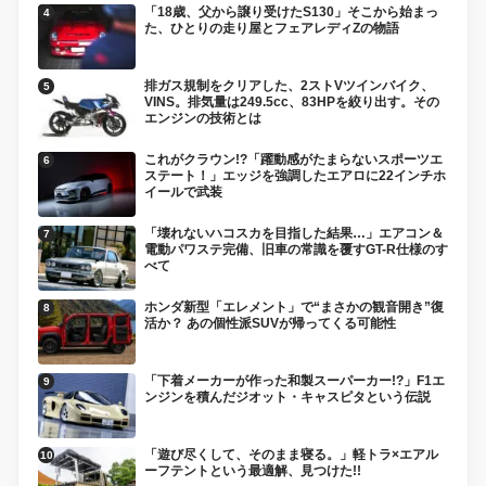
「18歳、父から譲り受けたS130」そこから始まっ
た、ひとりの走り屋とフェアレディZの物語
排ガス規制をクリアした、2ストVツインバイク、
VINS。排気量は249.5cc、83HPを絞り出す。その
エンジンの技術とは
これがクラウン!?「躍動感がたまらないスポーツエ
ステート！」エッジを強調したエアロに22インチホ
イールで武装
「壊れないハコスカを目指した結果…」エアコン＆
電動パワステ完備、旧車の常識を覆すGT-R仕様のす
べて
ホンダ新型「エレメント」で“まさかの観音開き”復
活か？ あの個性派SUVが帰ってくる可能性
「下着メーカーが作った和製スーパーカー!?」F1エ
ンジンを積んだジオット・キャスピタという伝説
「遊び尽くして、そのまま寝る。」軽トラ×エアル
ーフテントという最適解、見つけた!!