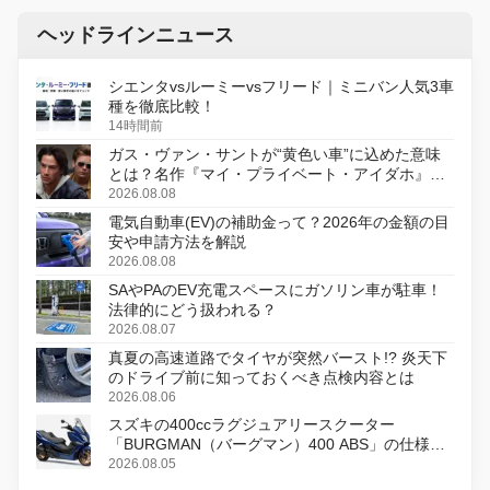
ヘッドラインニュース
シエンタvsルーミーvsフリード｜ミニバン人気3車
種を徹底比較！
14時間前
ガス・ヴァン・サントが“黄色い車”に込めた意味
とは？名作『マイ・プライベート・アイダホ』が
初のデジタルリマスター版で復活
2026.08.08
電気自動車(EV)の補助金って？2026年の金額の目
安や申請方法を解説
2026.08.08
SAやPAのEV充電スペースにガソリン車が駐車！
法律的にどう扱われる？
2026.08.07
真夏の高速道路でタイヤが突然バースト!? 炎天下
のドライブ前に知っておくべき点検内容とは
2026.08.06
スズキの400ccラグジュアリースクーター
「BURGMAN（バーグマン）400 ABS」の仕様を
変更し、8月18日に発売
2026.08.05