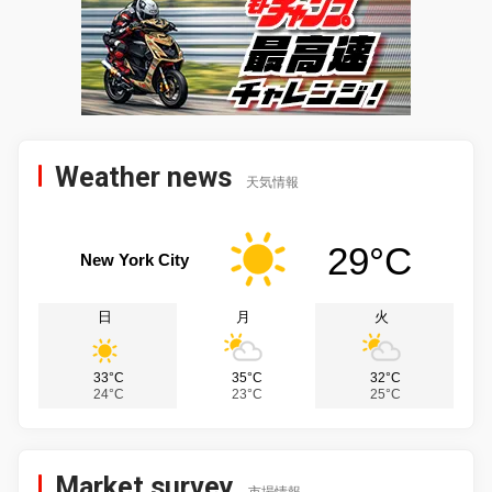
Weather news
天気情報
29°C
New York City
日
月
火
33°C
35°C
32°C
24°C
23°C
25°C
Market survey