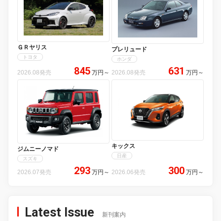
ＧＲヤリス
プレリュード
トヨタ
ホンダ
845
631
2026.08発売
万円
～
2026.08発売
万円
～
キックス
ジムニーノマド
日産
スズキ
293
300
2026.07発売
万円
～
2026.06発売
万円
～
Latest Issue
新刊案内