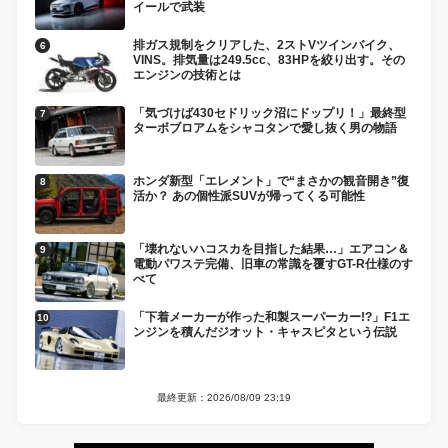
イールで武装
排ガス規制をクリアした、2ストVツインバイク、
VINS。排気量は249.5cc、83HPを絞り出す。その
エンジンの技術とは
「気づけば430セドリック沼にドップリ！」最終型
ターボブロアムをシャコタンで愛し抜く男の物語
ホンダ新型「エレメント」で“まさかの観音開き”復
活か？ あの個性派SUVが帰ってくる可能性
「壊れないハコスカを目指した結果…」エアコン＆
電動パワステ完備、旧車の常識を覆すGT-R仕様のす
べて
「下着メーカーが作った和製スーパーカー!?」F1エ
ンジンを積んだジオット・キャスピタという伝説
最終更新：2026/08/09 23:19