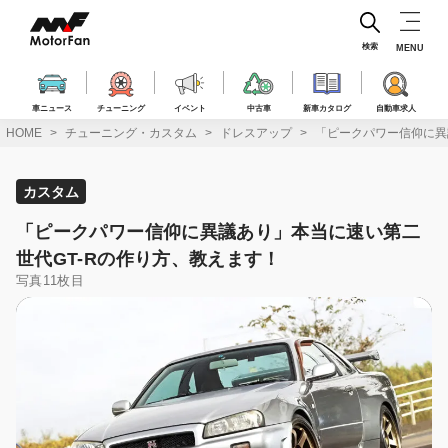
コ
ン
テ
検索
MENU
ン
ツ
へ
車ニュース
チューニング
イベント
中古車
新車カタログ
自動車求人
ス
HOME
チューニング・カスタム
ドレスアップ
「ピークパワー信仰に異
キ
ッ
プ
カスタム
「ピークパワー信仰に異議あり」本当に速い第二
世代GT-Rの作り方、教えます！
写真11枚目