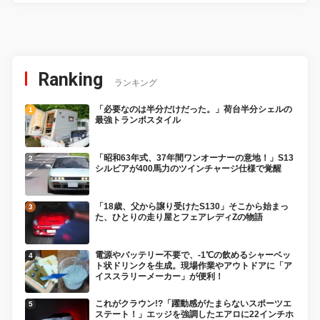
Ranking
ランキング
「必要なのは半分だけだった。」荷台半分シェルの
最強トランポスタイル
「昭和63年式、37年間ワンオーナーの意地！」S13
シルビアが400馬力のツインチャージ仕様で覚醒
「18歳、父から譲り受けたS130」そこから始まっ
た、ひとりの走り屋とフェアレディZの物語
電源やバッテリー不要で、-1℃の飲めるシャーベッ
ト状ドリンクを生成。現場作業やアウトドアに「ア
イススラリーメーカー」が便利！
これがクラウン!?「躍動感がたまらないスポーツエ
ステート！」エッジを強調したエアロに22インチホ