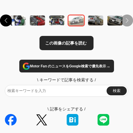
→
Motor Fan のニュースをGoogle検索で優先表示
\
キーワードで記事を検索する
/
検索
\
記事をシェアする
/