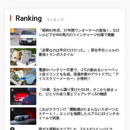
Ranking
ランキング
「昭和63年式、37年間ワンオーナーの意地！」S13
シルビアが400馬力のツインチャージ仕様で覚醒
「必要なのは半分だけだった。」荷台半分シェルの
最強トランポスタイル
電源やバッテリー不要で、-1℃の飲めるシャーベッ
ト状ドリンクを生成。現場作業やアウトドアに「ア
イススラリーメーカー」が便利！
「18歳、父から譲り受けたS130」そこから始まっ
た、ひとりの走り屋とフェアレディZの物語
これがクラウン!?「躍動感がたまらないスポーツエ
ステート！」エッジを強調したエアロに22インチホ
イールで武装
排ガス規制をクリアした、2ストVツインバイク、