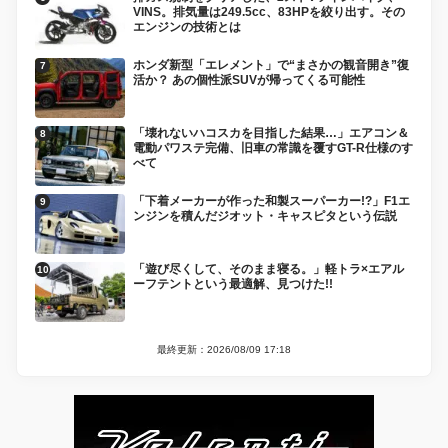
VINS。排気量は249.5cc、83HPを絞り出す。その
エンジンの技術とは
ホンダ新型「エレメント」で“まさかの観音開き”復
活か？ あの個性派SUVが帰ってくる可能性
「壊れないハコスカを目指した結果…」エアコン＆
電動パワステ完備、旧車の常識を覆すGT-R仕様のす
べて
「下着メーカーが作った和製スーパーカー!?」F1エ
ンジンを積んだジオット・キャスピタという伝説
「遊び尽くして、そのまま寝る。」軽トラ×エアル
ーフテントという最適解、見つけた!!
最終更新：2026/08/09 17:18