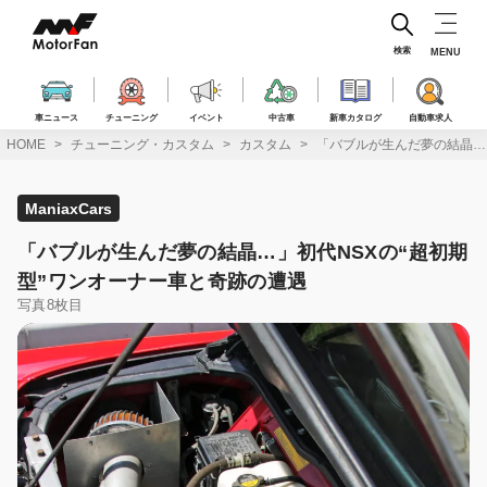
コ
ン
テ
検索
MENU
ン
ツ
へ
車ニュース
チューニング
イベント
中古車
新車カタログ
自動車求人
ス
HOME
チューニング・カスタム
カスタム
「バブルが生んだ夢の結晶…
キ
ッ
プ
ManiaxCars
「バブルが生んだ夢の結晶…」初代NSXの“超初期
型”ワンオーナー車と奇跡の遭遇
写真8枚目