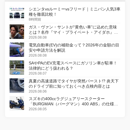
シエンタvsルーミーvsフリード｜ミニバン人気3車
種を徹底比較！
8時間前
ガス・ヴァン・サントが“黄色い車”に込めた意味
とは？名作『マイ・プライベート・アイダホ』が
初のデジタルリマスター版で復活
2026.08.08
電気自動車(EV)の補助金って？2026年の金額の目
安や申請方法を解説
2026.08.08
SAやPAのEV充電スペースにガソリン車が駐車！
法律的にどう扱われる？
2026.08.07
真夏の高速道路でタイヤが突然バースト!? 炎天下
のドライブ前に知っておくべき点検内容とは
2026.08.06
スズキの400ccラグジュアリースクーター
「BURGMAN（バーグマン）400 ABS」の仕様を
変更し、8月18日に発売
2026.08.05