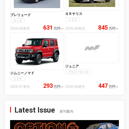
ＧＲヤリス
プレリュード
トヨタ
ホンダ
631
845
2026.08発売
万円
～
2026.08発売
万円
～
ジュニア
アルファロメオ
ジムニーノマド
スズキ
293
447
2026.07発売
万円
～
2026.06発売
万円
～
Latest Issue
新刊案内