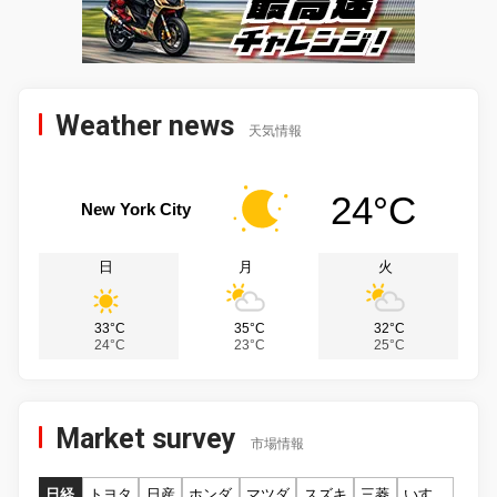
Weather news
天気情報
24°C
New York City
日
月
火
33°C
35°C
32°C
24°C
23°C
25°C
Market survey
市場情報
日経
トヨタ
日産
ホンダ
マツダ
スズキ
三菱
いすゞ