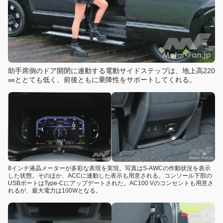
助手席側のドア開閉に連動する電動サイドステップは、地上高220
㎜ととても低く、前後ともに乗降性をサポートしてくれる。
8インチ液晶メーターが多彩な表現を実現。写真はS-AWCの作動状況を表示
した状態。そのほか、ACCに連動した表示も用意される。コンソール下部の
USBポートはType-Cにアップデートされた。AC100 Vのコンセントも用意さ
れるが、最大電力は100Wとなる。