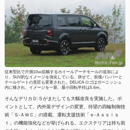
従来型比で片側10㎜拡幅するホイールアーチモールの追加によ
り、SUV的なイメージを強化している。併せて、前後バンパーと
テールゲートの意匠も変更された。DELICA ロゴはガーニッシュ
内に移され、イメージを一新。最小回転半径は5.6m。
そんなデリカＤ:５がまたしても大幅改良を実施した。ポ
イントとして、内外装デザインの変更、待望の四輪制御技
術「Ｓ-ＡＷＣ」の搭載、運転支援技術「ｅ-Ａｓｓｉｓ
ｔ」の機能強化などが挙げられる。エクステリアは持ち前