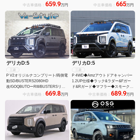
659.9
665
G&Rガード◆BIGーX11型ナビ
リ 電動格納ドアミラー 1オーナー車
中古車価格：
万円
中古車価格：
万円
&ETC2.0◆ARBタープ◆デルタフォ
ースAW&BFATタイヤ
デリカD:5
デリカD:5
三菱
三菱
P V2オリジルナコンプリート/両側電
P 4WD◆Amzアウトドアキャンパー
動SD/BUSTERS2080HD
1.2UP仕様◆ラック&ラダー&Fガー
改/GOQBUTOーRIII/BUSTERSリア
ド&Rガード◆マフラー◆スモークテ
669.8
689.9
ラダー/MADLYS RMオーバーフェン
ール◆オバフェン◆BIGX11型ナビ&
中古車価格：
万円
中古車価格：
万円
ダー/MADLYSヘッドライトプロテク
アラビュー&ETC◆AW&BFタイヤ◆
ター
衝突軽減&レダクル