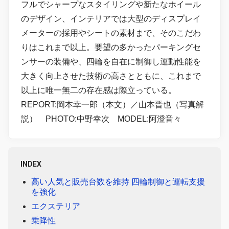
フルでシャープなスタイリングや新たなホイール
のデザイン、インテリアでは大型のディスプレイ
メーターの採用やシートの素材まで、そのこだわ
りはこれまで以上。要望の多かったパーキングセ
ンサーの装備や、四輪を自在に制御し運動性能を
大きく向上させた技術の高さとともに、これまで
以上に唯一無二の存在感は際立っている。
REPORT:岡本幸一郎（本文）／山本晋也（写真解
説） PHOTO:中野幸次 MODEL:阿澄音々
INDEX
高い人気と販売台数を維持 四輪制御と運転支援
を強化
エクステリア
乗降性