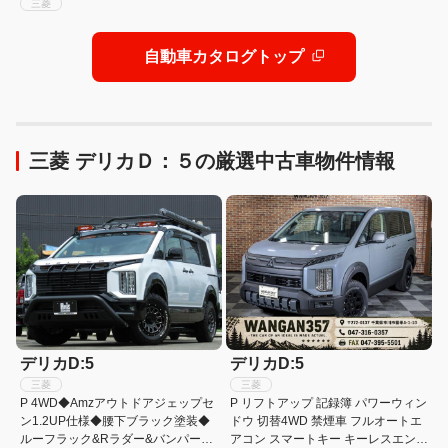
三菱
自動車カタログトップ
三菱 デリカＤ：５の厳選中古車物件情報
デリカD:5
デリカD:5
三菱
三菱
P 4WD◆Amzアウトドアジェップセ
P リフトアップ 記録簿 パワーウィン
ン1.2UP仕様◆腰下ブラック塗装◆
ドウ 切替4WD 禁煙車 フルオートエ
ルーフラック&Rラダー&バンパー
アコン スマートキー キーレスエント