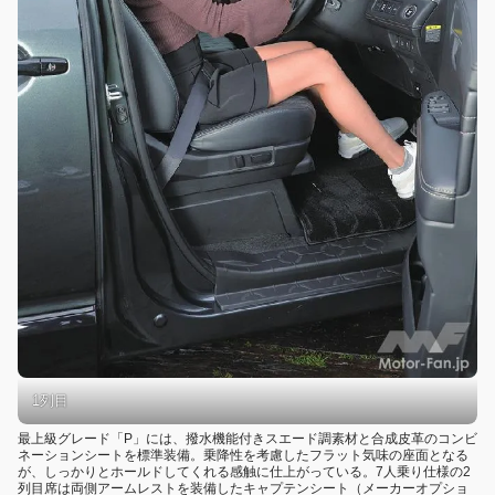
1列目
最上級グレード「P」には、撥水機能付きスエード調素材と合成皮革のコンビ
ネーションシートを標準装備。乗降性を考慮したフラット気味の座面となる
が、しっかりとホールドしてくれる感触に仕上がっている。7人乗り仕様の2
列目席は両側アームレストを装備したキャプテンシート（メーカーオプショ