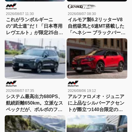
2026/08/07 11:30
2026/08/07 08:30
これがランボルギーニ
イルモア製6.2リッターV8
の“武士道”だ！「日本専用
自然吸気と6速MT搭載した
レヴエルト」が限定25台で
「ヘネシー ブラックバー
誕生!! その理由とは……？
ド」がデビュー【動画】
2026/08/07 07:35
2026/08/06 19:12
システム最高出力680PS、
アルファロメオ・ジュニア
航続距離650km。立派なス
に上品なシルバーアクセン
ペックだが、ボルボのフラ
トが際立つ140台限定の
ッグシップSUVの本当の魅
「スポルト スペチアーレ」
力は数字以外にあった！
が登場！
【ボルボEX90試乗】