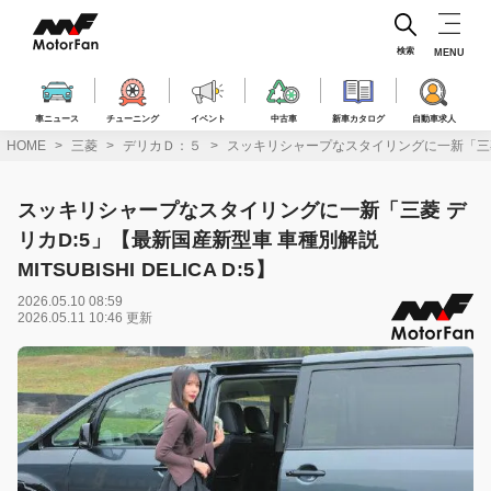
コ
ン
テ
検索
MENU
ン
ツ
へ
車ニュース
チューニング
イベント
中古車
新車カタログ
自動車求人
ス
HOME
三菱
デリカＤ：５
スッキリシャープなスタイリングに一新「三菱 デリカ
キ
ッ
プ
スッキリシャープなスタイリングに一新「三菱 デ
リカD:5」【最新国産新型車 車種別解説
MITSUBISHI DELICA D:5】
2026.05.10 08:59
2026.05.11 10:46 更新