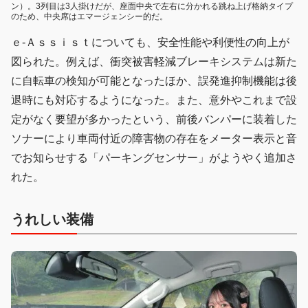
ン）。3列目は3人掛けだが、座面中央で左右に分かれる跳ね上げ格納タイプ
のため、中央席はエマージェンシー的だ。
ｅ-Ａｓｓｉｓｔについても、安全性能や利便性の向上が
図られた。例えば、衝突被害軽減ブレーキシステムは新た
に自転車の検知が可能となったほか、誤発進抑制機能は後
退時にも対応するようになった。また、意外やこれまで設
定がなく要望が多かったという、前後バンパーに装着した
ソナーにより車両付近の障害物の存在をメーター表示と音
でお知らせする「パーキングセンサー」がようやく追加さ
れた。
うれしい装備