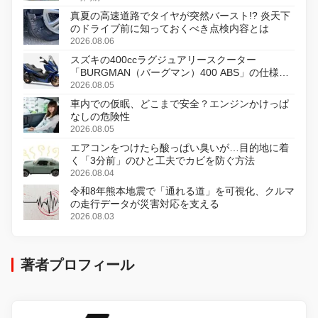
真夏の高速道路でタイヤが突然バースト!? 炎天下
のドライブ前に知っておくべき点検内容とは
2026.08.06
スズキの400ccラグジュアリースクーター
「BURGMAN（バーグマン）400 ABS」の仕様を
変更し、8月18日に発売
2026.08.05
車内での仮眠、どこまで安全？エンジンかけっぱ
なしの危険性
2026.08.05
エアコンをつけたら酸っぱい臭いが…目的地に着
く「3分前」のひと工夫でカビを防ぐ方法
2026.08.04
令和8年熊本地震で「通れる道」を可視化、クルマ
の走行データが災害対応を支える
2026.08.03
著者プロフィール