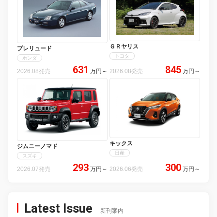
ＧＲヤリス
プレリュード
トヨタ
ホンダ
631
845
2026.08発売
万円
～
2026.08発売
万円
～
キックス
ジムニーノマド
日産
スズキ
293
300
2026.07発売
万円
～
2026.06発売
万円
～
Latest Issue
新刊案内