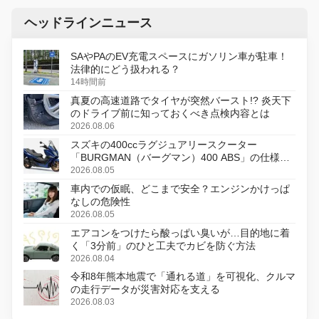
ヘッドラインニュース
SAやPAのEV充電スペースにガソリン車が駐車！
法律的にどう扱われる？
14時間前
真夏の高速道路でタイヤが突然バースト!? 炎天下
のドライブ前に知っておくべき点検内容とは
2026.08.06
スズキの400ccラグジュアリースクーター
「BURGMAN（バーグマン）400 ABS」の仕様を
変更し、8月18日に発売
2026.08.05
車内での仮眠、どこまで安全？エンジンかけっぱ
なしの危険性
2026.08.05
エアコンをつけたら酸っぱい臭いが…目的地に着
く「3分前」のひと工夫でカビを防ぐ方法
2026.08.04
令和8年熊本地震で「通れる道」を可視化、クルマ
の走行データが災害対応を支える
2026.08.03