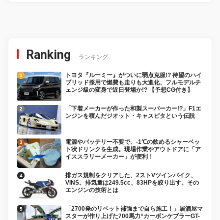
Ranking
ランキング
トヨタ『ルーミー』がついに弱点克服!? 待望のハイ
ブリッド採用で燃費も走りも大進化、フルモデルチ
ェンジ級の変身で近日登場か!? 【予想CG付き】
「下着メーカーが作った和製スーパーカー!?」F1エ
ンジンを積んだジオット・キャスピタという伝説
電源やバッテリー不要で、-1℃の飲めるシャーベッ
ト状ドリンクを生成。現場作業やアウトドアに「ア
イススラリーメーカー」が便利！
排ガス規制をクリアした、2ストVツインバイク、
VINS。排気量は249.5cc、83HPを絞り出す。その
エンジンの技術とは
「2700発のリベット補強まで自ら施工！」居酒屋マ
スターが作り上げた700馬力“カーボンケブラーGT-