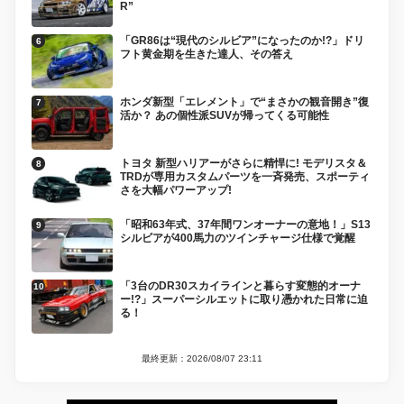
R”
「GR86は“現代のシルビア”になったのか!?」ドリ
フト黄金期を生きた達人、その答え
ホンダ新型「エレメント」で“まさかの観音開き”復
活か？ あの個性派SUVが帰ってくる可能性
トヨタ 新型ハリアーがさらに精悍に! モデリスタ＆
TRDが専用カスタムパーツを一斉発売、スポーティ
さを大幅パワーアップ!
「昭和63年式、37年間ワンオーナーの意地！」S13
シルビアが400馬力のツインチャージ仕様で覚醒
「3台のDR30スカイラインと暮らす変態的オーナ
ー!?」スーパーシルエットに取り憑かれた日常に迫
る！
最終更新：2026/08/07 23:11