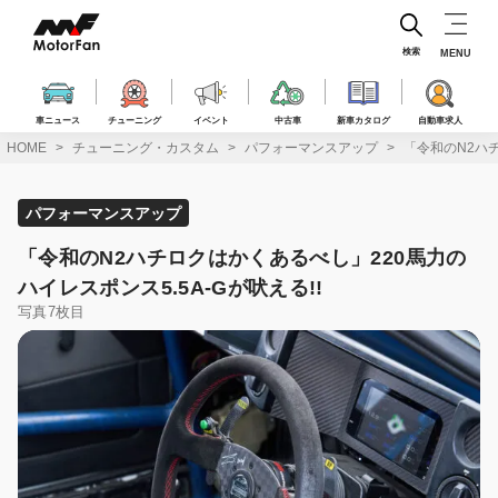
コ
ン
テ
検索
MENU
ン
ツ
へ
車ニュース
チューニング
イベント
中古車
新車カタログ
自動車求人
ス
HOME
チューニング・カスタム
パフォーマンスアップ
「令和のN2ハチ
キ
ッ
プ
パフォーマンスアップ
「令和のN2ハチロクはかくあるべし」220馬力の
ハイレスポンス5.5A-Gが吠える!!
写真7枚目