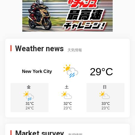
Weather news
天気情報
29°C
New York City
金
土
日
31°C
32°C
33°C
24°C
23°C
23°C
Market survey