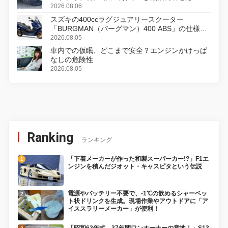
2026.08.06
スズキの400ccラグジュアリースクーター
「BURGMAN（バーグマン）400 ABS」の仕様を
変更し、8月18日に発売
2026.08.05
車内での仮眠、どこまで安全？エンジンかけっぱ
なしの危険性
2026.08.05
Ranking
ランキング
「下着メーカーが作った和製スーパーカー!?」F1エ
ンジンを積んだジオット・キャスピタという伝説
電源やバッテリー不要で、-1℃の飲めるシャーベッ
ト状ドリンクを生成。現場作業やアウトドアに「ア
イススラリーメーカー」が便利！
「昭和63年式、37年間ワンオーナーの意地！」S13