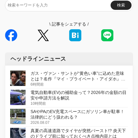
検索
\
記事をシェアする
/
ヘッドラインニュース
ガス・ヴァン・サントが“黄色い車”に込めた意味
とは？名作『マイ・プライベート・アイダホ』が
初のデジタルリマスター版で復活
6時間前
電気自動車(EV)の補助金って？2026年の金額の目
安や申請方法を解説
10時間前
SAやPAのEV充電スペースにガソリン車が駐車！
法律的にどう扱われる？
2026.08.07
真夏の高速道路でタイヤが突然バースト!? 炎天下
のドライブ前に知っておくべき点検内容とは