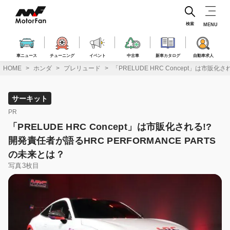
コ
ン
テ
検索
MENU
ン
ツ
へ
車ニュース
チューニング
イベント
中古車
新車カタログ
自動車求人
ス
HOME
ホンダ
プレリュード
「PRELUDE HRC Concept」は市販化
キ
ッ
プ
サーキット
PR
「PRELUDE HRC Concept」は市販化される!?
開発責任者が語るHRC PERFORMANCE PARTS
の未来とは？
写真3枚目