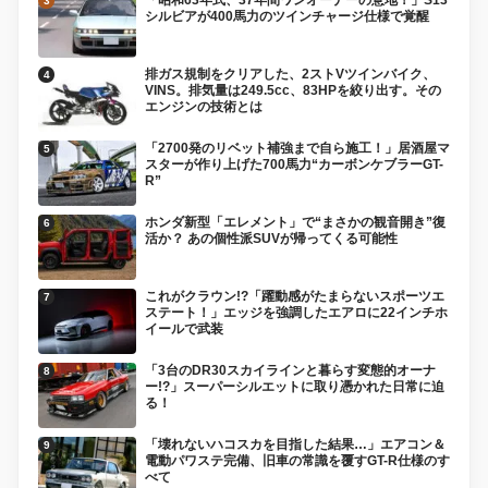
シルビアが400馬力のツインチャージ仕様で覚醒
排ガス規制をクリアした、2ストVツインバイク、
VINS。排気量は249.5cc、83HPを絞り出す。その
エンジンの技術とは
「2700発のリベット補強まで自ら施工！」居酒屋マ
スターが作り上げた700馬力“カーボンケブラーGT-
R”
ホンダ新型「エレメント」で“まさかの観音開き”復
活か？ あの個性派SUVが帰ってくる可能性
これがクラウン!?「躍動感がたまらないスポーツエ
ステート！」エッジを強調したエアロに22インチホ
イールで武装
「3台のDR30スカイラインと暮らす変態的オーナ
ー!?」スーパーシルエットに取り憑かれた日常に迫
る！
「壊れないハコスカを目指した結果…」エアコン＆
電動パワステ完備、旧車の常識を覆すGT-R仕様のす
べて