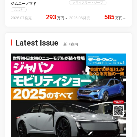
クライスラー・ジープ
ジムニーノマド
スズキ
293
585
2026.07発売
万円
～
2026.06発売
万円
～
Latest Issue
新刊案内