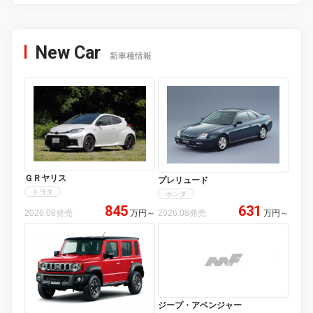
New Car
新車種情報
ＧＲヤリス
プレリュード
トヨタ
ホンダ
845
631
2026.08発売
万円
～
2026.08発売
万円
～
ジープ・アベンジャー