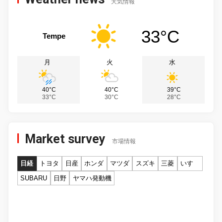
天気情報
33°C
Tempe
月
火
水
40°C
40°C
39°C
33°C
30°C
28°C
Market survey
市場情報
日経
トヨタ
日産
ホンダ
マツダ
スズキ
三菱
いすゞ
SUBARU
日野
ヤマハ発動機