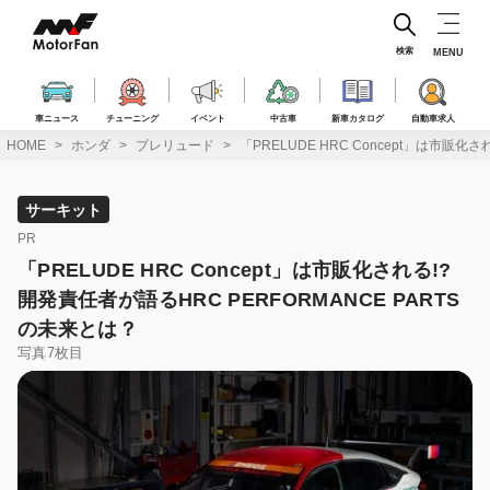
コ
ン
テ
検索
MENU
ン
ツ
へ
車ニュース
チューニング
イベント
中古車
新車カタログ
自動車求人
ス
HOME
ホンダ
プレリュード
「PRELUDE HRC Concept」は市販化
キ
ッ
プ
サーキット
PR
「PRELUDE HRC Concept」は市販化される!?
開発責任者が語るHRC PERFORMANCE PARTS
の未来とは？
写真7枚目