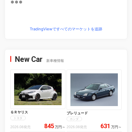
TradingViewですべてのマーケットを追跡
New Car
新車種情報
ＧＲヤリス
プレリュード
トヨタ
ホンダ
845
631
2026.08発売
万円
～
2026.08発売
万円
～