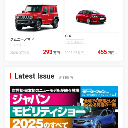
Ｃ４
ジムニーノマド
シトロエン
スズキ
293
455
2026.07発売
万円
～
2026.06発売
万円
～
Latest Issue
新刊案内