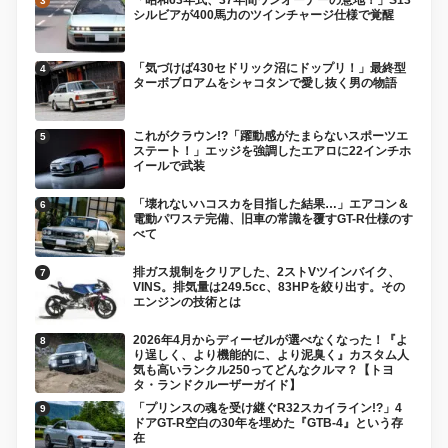
シルビアが400馬力のツインチャージ仕様で覚醒
「気づけば430セドリック沼にドップリ！」最終型
ターボブロアムをシャコタンで愛し抜く男の物語
これがクラウン!?「躍動感がたまらないスポーツエ
ステート！」エッジを強調したエアロに22インチホ
イールで武装
「壊れないハコスカを目指した結果…」エアコン＆
電動パワステ完備、旧車の常識を覆すGT-R仕様のす
べて
排ガス規制をクリアした、2ストVツインバイク、
VINS。排気量は249.5cc、83HPを絞り出す。その
エンジンの技術とは
2026年4月からディーゼルが選べなくなった！『よ
り逞しく、より機能的に、より泥臭く』カスタム人
気も高いランクル250ってどんなクルマ？【トヨ
タ・ランドクルーザーガイド】
「プリンスの魂を受け継ぐR32スカイライン!?」4
ドアGT-R空白の30年を埋めた『GTB-4』という存
在