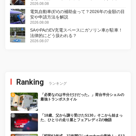
初のデジタルリマスター版で復活
2026.08.08
電気自動車(EV)の補助金って？2026年の金額の目
安や申請方法を解説
2026.08.08
SAやPAのEV充電スペースにガソリン車が駐車！
法律的にどう扱われる？
2026.08.07
Ranking
ランキング
「必要なのは半分だけだった。」荷台半分シェルの
最強トランポスタイル
「18歳、父から譲り受けたS130」そこから始まっ
た、ひとりの走り屋とフェアレディZの物語
「昭和63年式、37年間ワンオーナーの意地！」S13