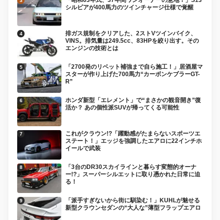
シルビアが400馬力のツインチャージ仕様で覚醒
排ガス規制をクリアした、2ストVツインバイク、
VINS。排気量は249.5cc、83HPを絞り出す。その
エンジンの技術とは
「2700発のリベット補強まで自ら施工！」居酒屋マ
スターが作り上げた700馬力“カーボンケブラーGT-
R”
ホンダ新型「エレメント」で“まさかの観音開き”復
活か？ あの個性派SUVが帰ってくる可能性
これがクラウン!?「躍動感がたまらないスポーツエ
ステート！」エッジを強調したエアロに22インチホ
イールで武装
「3台のDR30スカイラインと暮らす変態的オーナ
ー!?」スーパーシルエットに取り憑かれた日常に迫
る！
「派手すぎないから街に馴染む！」KUHLが魅せる
新型クラウンセダンの“大人な”薄型フラップエアロ