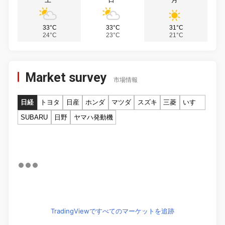
33°C
33°C
31°C
24°C
23°C
21°C
Market survey
市場情報
日経
トヨタ
日産
ホンダ
マツダ
スズキ
三菱
いすゞ
SUBARU
日野
ヤマハ発動機
TradingViewですべてのマーケットを追跡