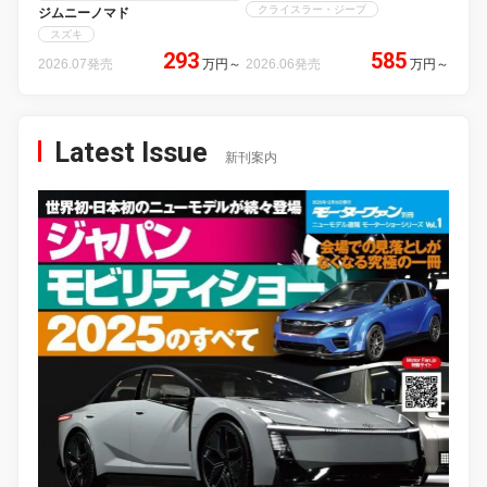
クライスラー・ジープ
ジムニーノマド
スズキ
293
585
2026.07発売
万円
～
2026.06発売
万円
～
Latest Issue
新刊案内