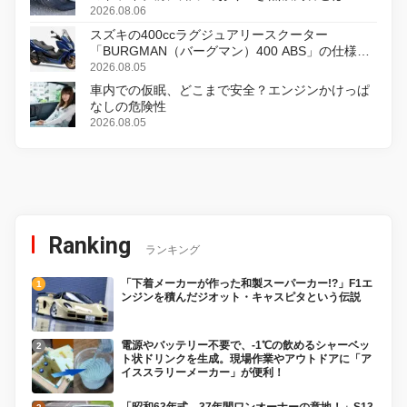
2026.08.06
スズキの400ccラグジュアリースクーター
「BURGMAN（バーグマン）400 ABS」の仕様を
変更し、8月18日に発売
2026.08.05
車内での仮眠、どこまで安全？エンジンかけっぱ
なしの危険性
2026.08.05
Ranking
ランキング
「下着メーカーが作った和製スーパーカー!?」F1エ
ンジンを積んだジオット・キャスピタという伝説
電源やバッテリー不要で、-1℃の飲めるシャーベッ
ト状ドリンクを生成。現場作業やアウトドアに「ア
イススラリーメーカー」が便利！
「昭和63年式、37年間ワンオーナーの意地！」S13