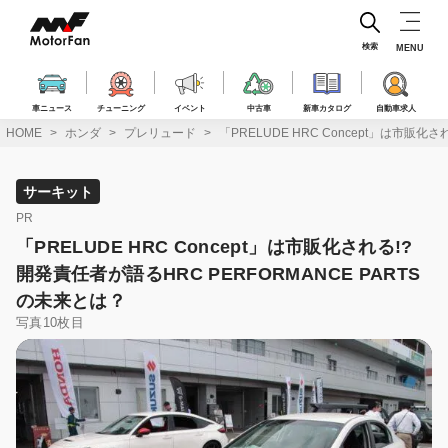
コ
ン
テ
検索
MENU
ン
ツ
へ
車ニュース
チューニング
イベント
中古車
新車カタログ
自動車求人
ス
HOME
ホンダ
プレリュード
「PRELUDE HRC Concept」は市販化
キ
ッ
プ
サーキット
PR
「PRELUDE HRC Concept」は市販化される!?
開発責任者が語るHRC PERFORMANCE PARTS
の未来とは？
写真10枚目