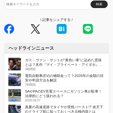
検索
\
記事をシェアする
/
ヘッドラインニュース
ガス・ヴァン・サントが“黄色い車”に込めた意味
とは？名作『マイ・プライベート・アイダホ』が
初のデジタルリマスター版で復活
3時間前
電気自動車(EV)の補助金って？2026年の金額の目
安や申請方法を解説
7時間前
SAやPAのEV充電スペースにガソリン車が駐車！
法律的にどう扱われる？
2026.08.07
真夏の高速道路でタイヤが突然バースト!? 炎天下
のドライブ前に知っておくべき点検内容とは