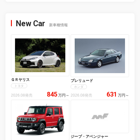
New Car
新車種情報
ＧＲヤリス
プレリュード
トヨタ
ホンダ
845
631
2026.08発売
万円
～
2026.08発売
万円
～
ジープ・アベンジャー