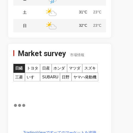
土
31°C
23°C
日
32°C
23°C
Market survey
市場情報
日経
トヨタ
日産
ホンダ
マツダ
スズキ
三菱
いすゞ
SUBARU
日野
ヤマハ発動機
TradingViewですべてのマーケットを追跡