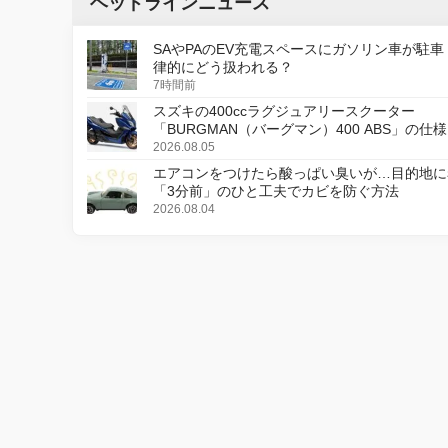
ヘッドラインニュース
SAやPAのEV充電スペースにガソリン車が駐車
律的にどう扱われる？
7時間前
スズキの400ccラグジュアリースクーター
「BURGMAN（バーグマン）400 ABS」の仕
更し、8月18日に発売
2026.08.05
エアコンをつけたら酸っぱい臭いが…目的地に
「3分前」のひと工夫でカビを防ぐ方法
2026.08.04