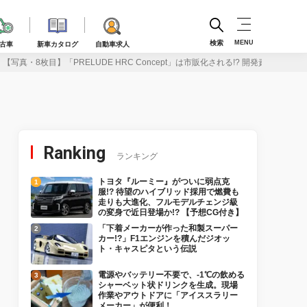
検索
MENU
古車
新車カタログ
自動車求人
【写真・8枚目】「PRELUDE HRC Concept」は市販化される!? 開発責任者が語るH
Ranking
ランキング
トヨタ『ルーミー』がついに弱点克
服!? 待望のハイブリッド採用で燃費も
走りも大進化、フルモデルチェンジ級
の変身で近日登場か!? 【予想CG付き】
「下着メーカーが作った和製スーパー
カー!?」F1エンジンを積んだジオッ
ト・キャスピタという伝説
電源やバッテリー不要で、-1℃の飲める
シャーベット状ドリンクを生成。現場
作業やアウトドアに「アイススラリー
メーカー」が便利！