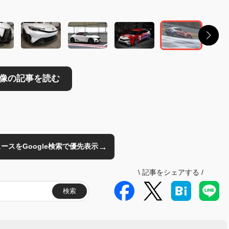
→
のニュースをGoogle検索で優先表示
\
記事をシェアする
/
検索