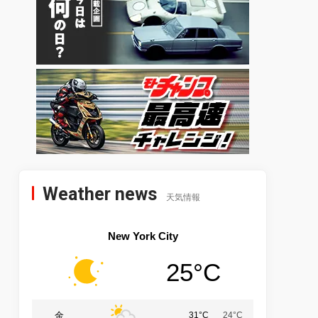
Weather news
天気情報
New York City
25°C
金
31°C
24°C