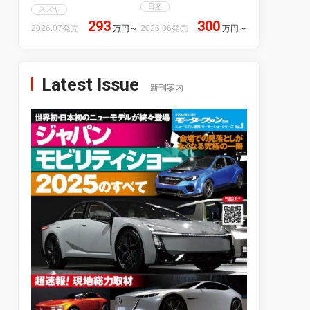
日産
スズキ
293
300
2026.07発売
万円
～
2026.06発売
万円
～
Latest Issue
新刊案内