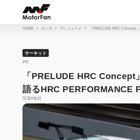
コ
ン
テ
ン
ツ
HOME
ホンダ
プレリュード
「PRELUDE HRC Conce
へ
ス
キ
ッ
サーキット
プ
PR
「PRELUDE HRC Conc
語るHRC PERFORMANCE
写真8枚目