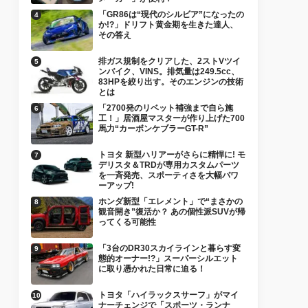
「GR86は“現代のシルビア”になったの
か!?」ドリフト黄金期を生きた達人、
その答え
排ガス規制をクリアした、2ストVツイ
ンバイク、VINS。排気量は249.5cc、
83HPを絞り出す。そのエンジンの技術
とは
「2700発のリベット補強まで自ら施
工！」居酒屋マスターが作り上げた700
馬力“カーボンケブラーGT-R”
トヨタ 新型ハリアーがさらに精悍に! モ
デリスタ＆TRDが専用カスタムパーツ
を一斉発売、スポーティさを大幅パワ
ーアップ!
ホンダ新型「エレメント」で“まさかの
観音開き”復活か？ あの個性派SUVが帰
ってくる可能性
「3台のDR30スカイラインと暮らす変
態的オーナー!?」スーパーシルエット
に取り憑かれた日常に迫る！
トヨタ「ハイラックスサーフ」がマイ
ナーチェンジで「スポーツ・ランナ