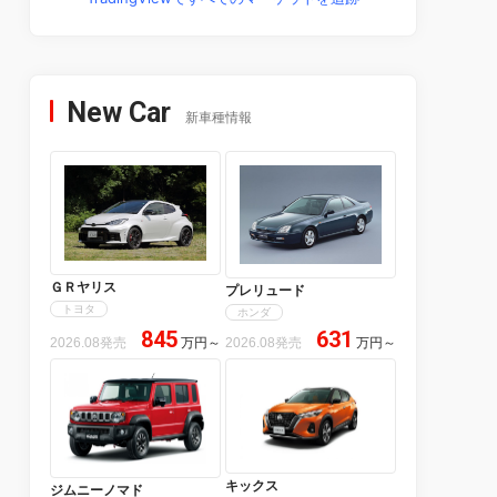
New Car
新車種情報
ＧＲヤリス
プレリュード
トヨタ
ホンダ
845
631
2026.08発売
万円
～
2026.08発売
万円
～
キックス
ジムニーノマド