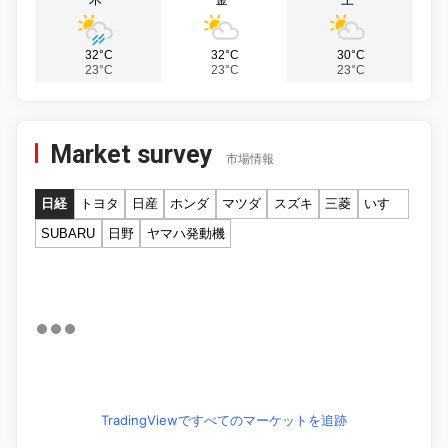
32°C
32°C
30°C
23°C
23°C
23°C
Market survey
市場情報
日経
トヨタ
日産
ホンダ
マツダ
スズキ
三菱
いすゞ
SUBARU
日野
ヤマハ発動機
TradingViewですべてのマーケットを追跡