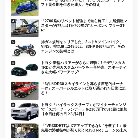
フト黄金期を生きた達人、その答え
「2700発のリベット補強まで自ら施工！」居酒屋マ
スターが作り上げた700馬力“カーボンケブラーGT-
R”
排ガス規制をクリアした、2ストVツインバイク、
VINS。排気量は249.5cc、83HPを絞り出す。その
エンジンの技術とは
トヨタ 新型ハリアーがさらに精悍に! モデリスタ＆
TRDが専用カスタムパーツを一斉発売、スポーティ
さを大幅パワーアップ!
「3台のDR30スカイラインと暮らす変態的オーナ
ー!?」スーパーシルエットに取り憑かれた日常に迫
る！
トヨタ「ハイラックスサーフ」がマイナーチェンジ
で「スポーツ・ランナー」を230万円で3代目に追加
【今日は何の日？8月4日】
「”VR38DETTはボアアップできない”を覆す！」最
先端の溶射技術が切り拓くR35GT-Rチューンの未来