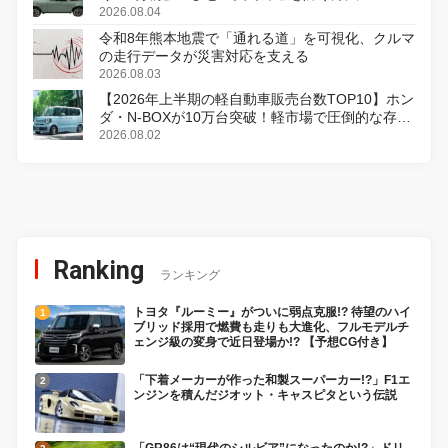
2026.08.04
令和8年熊本地震で「通れる道」を可視化、クルマ
の走行データが災害対応を支える
2026.08.03
【2026年上半期の軽自動車販売台数TOP10】ホン
ダ・N-BOXが10万台突破！軽市場で圧倒的な存在
感
2026.08.02
Ranking
ランキング
トヨタ『ルーミー』がついに弱点克服!? 待望のハイ
ブリッド採用で燃費も走りも大進化、フルモデルチ
ェンジ級の変身で近日登場か!? 【予想CG付き】
「下着メーカーが作った和製スーパーカー!?」F1エ
ンジンを積んだジオット・キャスピタという伝説
「GR86は“現代のシルビア”になったのか!?」ドリ