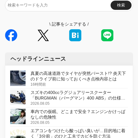
検索
\
記事をシェアする
/
ヘッドラインニュース
真夏の高速道路でタイヤが突然バースト!? 炎天下
のドライブ前に知っておくべき点検内容とは
16時間前
スズキの400ccラグジュアリースクーター
「BURGMAN（バーグマン）400 ABS」の仕様を
変更し、8月18日に発売
2026.08.05
車内での仮眠、どこまで安全？エンジンかけっぱ
なしの危険性
2026.08.05
エアコンをつけたら酸っぱい臭いが…目的地に着
く「3分前」のひと工夫でカビを防ぐ方法