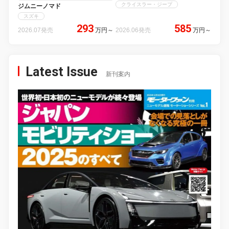
クライスラー・ジープ
ジムニーノマド
スズキ
293
585
2026.07発売
万円
～
2026.06発売
万円
～
Latest Issue
新刊案内