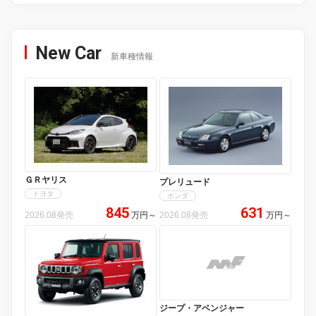
New Car
新車種情報
ＧＲヤリス
プレリュード
トヨタ
ホンダ
845
631
2026.08発売
万円
～
2026.08発売
万円
～
ジープ・アベンジャー