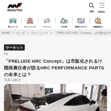
コ
ン
テ
検索
MENU
ン
ツ
へ
車ニュース
チューニング
イベント
中古車
新車カタログ
自動車求人
ス
HOME
ホンダ
プレリュード
「PRELUDE HRC Concept」は市販化
キ
ッ
プ
サーキット
PR
「PRELUDE HRC Concept」は市販化される!?
開発責任者が語るHRC PERFORMANCE PARTS
の未来とは？
写真11枚目