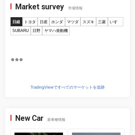
Market survey
市場情報
日経
トヨタ
日産
ホンダ
マツダ
スズキ
三菱
いすゞ
SUBARU
日野
ヤマハ発動機
TradingViewですべてのマーケットを追跡
New Car
新車種情報