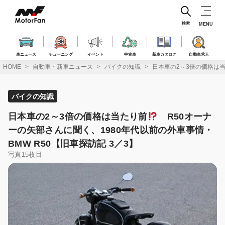
コ
ン
テ
検索
MENU
ン
ツ
へ
車ニュース
チューニング
イベント
中古車
新車カタログ
自動車求人
ス
HOME
自動車・新車ニュース
バイクの知識
日本車の2～3倍の価格は
キ
ッ
プ
バイクの知識
日本車の2～3倍の価格は当たり前
R50オーナ
ーの矢部さんに聞く、1980年代以前の外車事情・
BMW R50【旧車探訪記 3／3】
写真15枚目