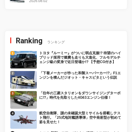
感
2026.08.02
Ranking
ランキング
トヨタ『ルーミー』がついに弱点克服!? 待望のハイ
ブリッド採用で燃費も走りも大進化、フルモデルチ
ェンジ級の変身で近日登場か!? 【予想CG付き】
「下着メーカーが作った和製スーパーカー!?」F1エ
ンジンを積んだジオット・キャスピタという伝説
「往年の三菱スタリオンをダウンサイジングターボ
に!?」時代を先取りした4G63エンジン仕様！
航空自衛隊、謎の未確認大型ミサイルを搭載しテス
ト飛行。「25式地対艦誘導弾」空中発射型が初めて
姿を見せた！