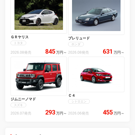
ＧＲヤリス
プレリュード
トヨタ
ホンダ
845
631
2026.08発売
万円
～
2026.08発売
万円
～
Ｃ４
ジムニーノマド
シトロエン
スズキ
293
455
2026.07発売
万円
～
2026.06発売
万円
～