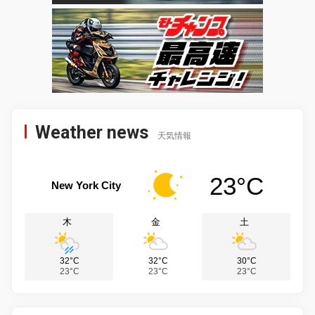
Weather news
天気情報
23°C
New York City
木
金
土
32°C
32°C
30°C
23°C
23°C
23°C