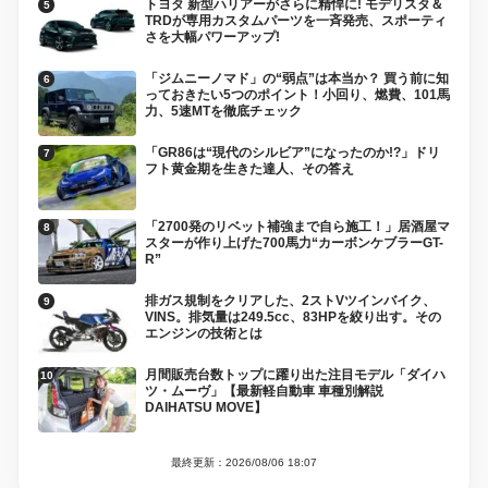
トヨタ 新型ハリアーがさらに精悍に! モデリスタ＆
TRDが専用カスタムパーツを一斉発売、スポーティ
さを大幅パワーアップ!
「ジムニーノマド」の“弱点”は本当か？ 買う前に知
っておきたい5つのポイント！小回り、燃費、101馬
力、5速MTを徹底チェック
「GR86は“現代のシルビア”になったのか!?」ドリ
フト黄金期を生きた達人、その答え
「2700発のリベット補強まで自ら施工！」居酒屋マ
スターが作り上げた700馬力“カーボンケブラーGT-
R”
排ガス規制をクリアした、2ストVツインバイク、
VINS。排気量は249.5cc、83HPを絞り出す。その
エンジンの技術とは
月間販売台数トップに躍り出た注目モデル「ダイハ
ツ・ムーヴ」【最新軽自動車 車種別解説
DAIHATSU MOVE】
最終更新：2026/08/06 18:07