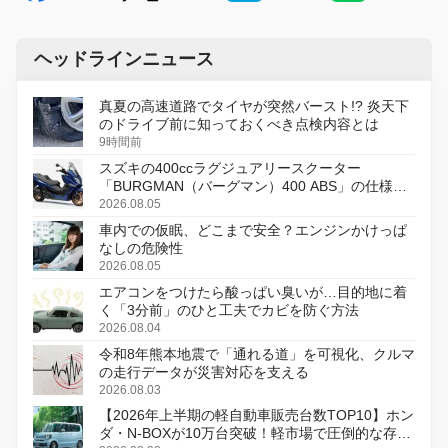
ヘッドラインニュース
真夏の高速道路でタイヤが突然バースト!? 炎天下
のドライブ前に知っておくべき点検内容とは
9時間前
スズキの400ccラグジュアリースクーター
「BURGMAN（バーグマン）400 ABS」の仕様を
変更し、8月18日に発売
2026.08.05
車内での仮眠、どこまで安全？エンジンかけっぱ
なしの危険性
2026.08.05
エアコンをつけたら酸っぱい臭いが…目的地に着
く「3分前」のひと工夫でカビを防ぐ方法
2026.08.04
令和8年熊本地震で「通れる道」を可視化、クルマ
の走行データが災害対応を支える
2026.08.03
【2026年上半期の軽自動車販売台数TOP10】ホン
ダ・N-BOXが10万台突破！軽市場で圧倒的な存在