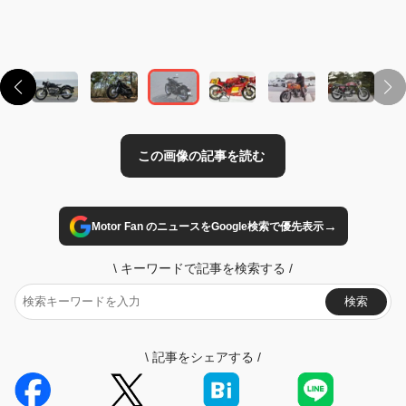
→
Motor Fan のニュースをGoogle検索で優先表示
\
キーワードで記事を検索する
/
検索
\
記事をシェアする
/