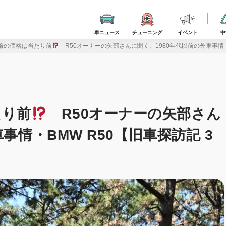
車ニュース
チューニング
イベント
中
3倍の価格は当たり前
R50オーナーの矢部さんに聞く、1980年代以前の外車事情・B
たり前
R50オーナーの矢部さん
事情・BMW R50【旧車探訪記 3