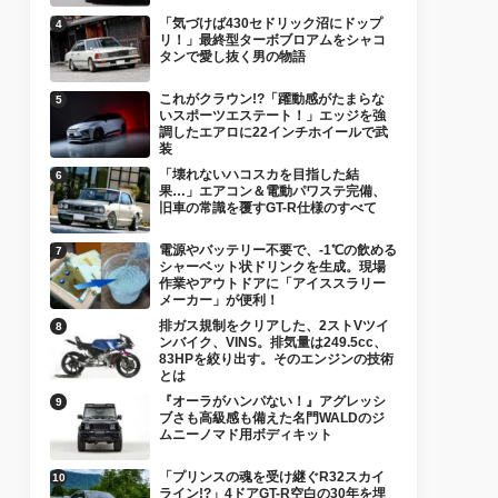
「気づけば430セドリック沼にドップ
リ！」最終型ターボブロアムをシャコ
タンで愛し抜く男の物語
これがクラウン!?「躍動感がたまらな
いスポーツエステート！」エッジを強
調したエアロに22インチホイールで武
装
「壊れないハコスカを目指した結
果…」エアコン＆電動パワステ完備、
旧車の常識を覆すGT-R仕様のすべて
電源やバッテリー不要で、-1℃の飲める
シャーベット状ドリンクを生成。現場
作業やアウトドアに「アイススラリー
メーカー」が便利！
排ガス規制をクリアした、2ストVツイ
ンバイク、VINS。排気量は249.5cc、
83HPを絞り出す。そのエンジンの技術
とは
『オーラがハンパない！』アグレッシ
ブさも高級感も備えた名門WALDのジ
ムニーノマド用ボディキット
「プリンスの魂を受け継ぐR32スカイ
ライン!?」4ドアGT-R空白の30年を埋