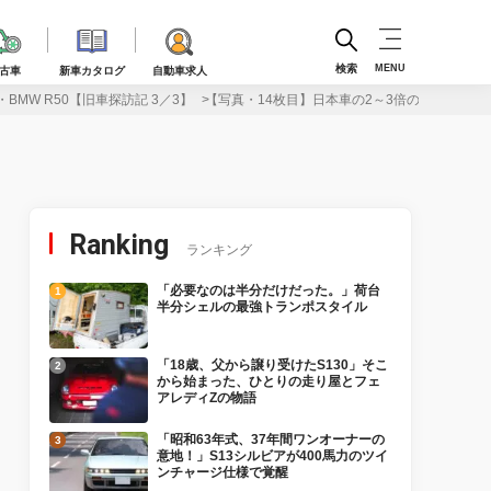
検索
MENU
古車
新車カタログ
自動車求人
MW R50【旧車探訪記 3／3】
【写真・14枚目】日本車の2～3倍の価格は当た
Ranking
ランキング
「必要なのは半分だけだった。」荷台
半分シェルの最強トランポスタイル
「18歳、父から譲り受けたS130」そこ
から始まった、ひとりの走り屋とフェ
アレディZの物語
「昭和63年式、37年間ワンオーナーの
意地！」S13シルビアが400馬力のツイ
ンチャージ仕様で覚醒