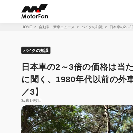
コ
ン
テ
ン
ツ
HOME
自動車・新車ニュース
バイクの知識
日本車の2～
へ
ス
キ
ッ
バイクの知識
プ
日本車の2～3倍の価格は当
に聞く、1980年代以前の外車
／3】
写真14枚目