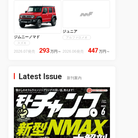
ジュニア
ジムニーノマド
アルファロメオ
スズキ
293
447
2026.07発売
万円
～
2026.06発売
万円
～
Latest Issue
新刊案内