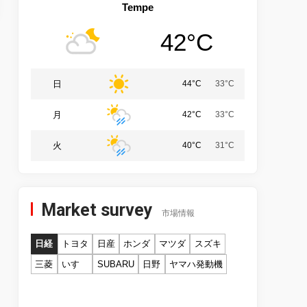
Tempe
42°C
日
44°C
33°C
月
42°C
33°C
火
40°C
31°C
Market survey
市場情報
日経
トヨタ
日産
ホンダ
マツダ
スズキ
三菱
いすゞ
SUBARU
日野
ヤマハ発動機