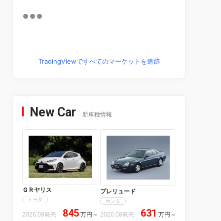
TradingViewですべてのマーケットを追跡
New Car
新車種情報
ＧＲヤリス
プレリュード
トヨタ
ホンダ
845
631
2026.08発売
万円
～
2026.08発売
万円
～