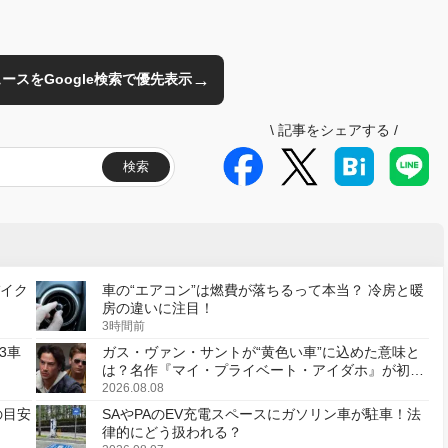
→
のニュースをGoogle検索で優先表示
\
記事をシェアする
/
検索
バイク
車の“エアコン”は燃費が落ちるって本当？ 冷房と暖
房の違いに注目！
3時間前
3車
ガス・ヴァン・サントが“黄色い車”に込めた意味と
は？名作『マイ・プライベート・アイダホ』が初の
デジタルリマスター版で復活
2026.08.08
の目安
SAやPAのEV充電スペースにガソリン車が駐車！法
律的にどう扱われる？