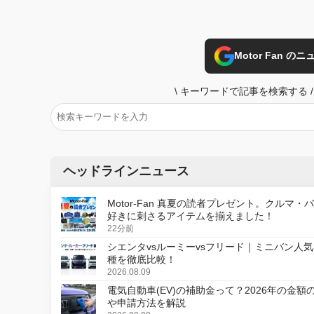
Motor Fan 
\
キーワードで記事を検索する
/
ヘッドラインニュース
Motor-Fan 真夏の読者プレゼント。クルマ・
好きに刺さるアイテムを揃えました！
22分前
シエンタvsルーミーvsフリード｜ミニバン人気
種を徹底比較！
2026.08.09
電気自動車(EV)の補助金って？2026年の金額
や申請方法を解説