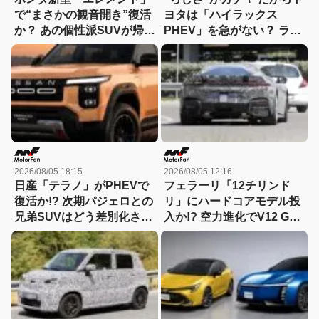
で“まさかの観音開き”復活
ヨタは「ハイラックス
か？ あの個性派SUVが帰っ
PHEV」を急がない？ ライ
てくる可能性
バルとは異なる電動化戦略
を読み解く
2026/08/05 18:15
2026/08/05 12:16
日産「テラノ」がPHEVで
フェラーリ「12チリンド
復活か!? 次期パジェロとの
リ」にハードコアモデル投
兄弟SUVはどう差別化され
入か!? 空力進化でV12 GT
る？
は新たな領域へ