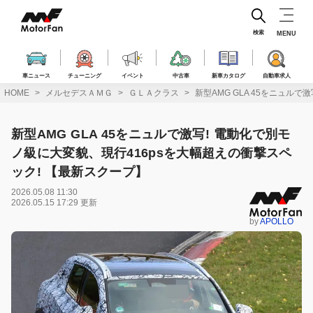
コ
ン
テ
検索
MENU
ン
ツ
へ
車ニュース
チューニング
イベント
中古車
新車カタログ
自動車求人
ス
HOME
メルセデスＡＭＧ
ＧＬＡクラス
新型AMG GLA 45をニュル
キ
ッ
プ
新型AMG GLA 45をニュルで激写! 電動化で別モ
ノ級に大変貌、現行416psを大幅超えの衝撃スペ
ック! 【最新スクープ】
2026.05.08 11:30
2026.05.15 17:29 更新
by
APOLLO