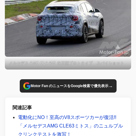
メルセデス AMG GLA 45S 次期型プロトタイプ スパイショット
→
Motor Fan のニュースをGoogle検索で優先表示
関連記事
電動化にNO！至高のV8スポーツカーが復活!!
「メルセデスAMG CLE63ミトス」のニュルブル
クリンクテストを激写！