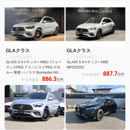
GLAクラス
GLAクラス
メルセデスＡＭＧ
メルセデスＡＭＧ
GLA45 S 4マチック+ AMGパフォー
GLA45 S 4マチック+ 4WD
マンスPKG アドバンスドPKG デモ
MP202502
887.7
カー 禁煙 パノラマ Burmester HUD
中古車価格：
万円
886.3
21AW ARナビ 360度カメラ AMGド
中古車価格：
万円
ライブコントロールスイッチ フット
トランクオープナー