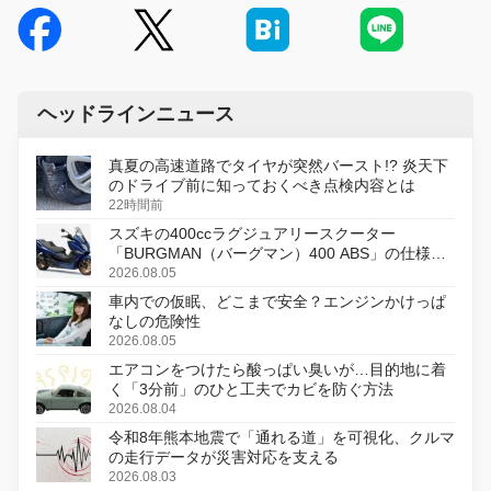
ヘッドラインニュース
真夏の高速道路でタイヤが突然バースト!? 炎天下
のドライブ前に知っておくべき点検内容とは
22時間前
スズキの400ccラグジュアリースクーター
「BURGMAN（バーグマン）400 ABS」の仕様を
変更し、8月18日に発売
2026.08.05
車内での仮眠、どこまで安全？エンジンかけっぱ
なしの危険性
2026.08.05
エアコンをつけたら酸っぱい臭いが…目的地に着
く「3分前」のひと工夫でカビを防ぐ方法
2026.08.04
令和8年熊本地震で「通れる道」を可視化、クルマ
の走行データが災害対応を支える
2026.08.03