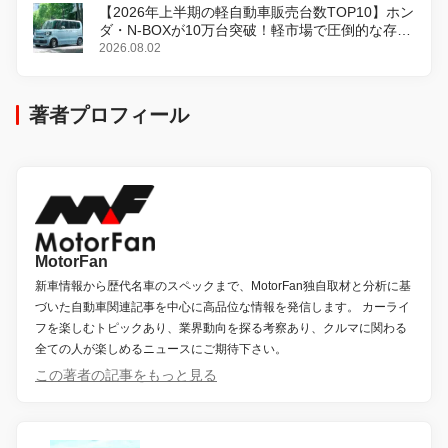
【2026年上半期の軽自動車販売台数TOP10】ホン
ダ・N-BOXが10万台突破！軽市場で圧倒的な存在
感
2026.08.02
著者プロフィール
MotorFan
新車情報から歴代名車のスペックまで、MotorFan独自取材と分析に基
づいた自動車関連記事を中心に高品位な情報を発信します。 カーライ
フを楽しむトピックあり、業界動向を探る考察あり、クルマに関わる
全ての人が楽しめるニュースにご期待下さい。
この著者の記事をもっと見る