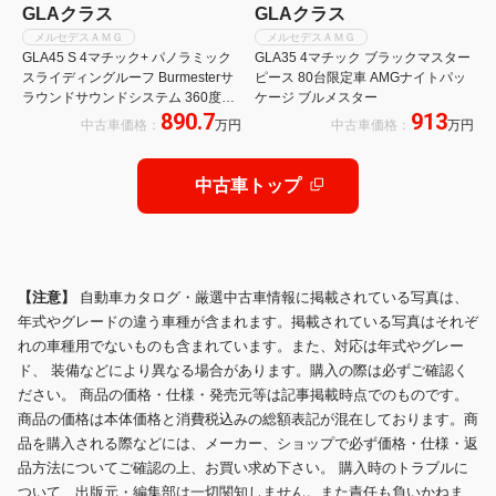
GLAクラス
GLAクラス
メルセデスＡＭＧ
メルセデスＡＭＧ
GLA45 S 4マチック+ パノラミック
GLA35 4マチック ブラックマスター
スライディングルーフ Burmesterサ
ピース 80台限定車 AMGナイトパッ
ラウンドサウンドシステム 360度カ
ケージ ブルメスター
890.7
913
メラシステム シートベンチレーター
中古車価格：
万円
中古車価格：
万円
フットトランクオープナー EASYー
PAKE自動開閉ゲート
中古車トップ
【注意】
自動車カタログ・厳選中古車情報に掲載されている写真は、
年式やグレードの違う車種が含まれます。掲載されている写真はそれぞ
れの車種用でないものも含まれています。また、対応は年式やグレー
ド、 装備などにより異なる場合があります。購入の際は必ずご確認く
ださい。 商品の価格・仕様・発売元等は記事掲載時点でのものです。
商品の価格は本体価格と消費税込みの総額表記が混在しております。商
品を購入される際などには、メーカー、ショップで必ず価格・仕様・返
品方法についてご確認の上、お買い求め下さい。 購入時のトラブルに
ついて、出版元・編集部は一切関知しません。また責任も負いかねま