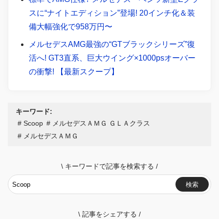
スに“ナイトエディション”登場! 20インチ化＆装
備大幅強化で958万円〜
メルセデスAMG最強の“GTブラックシリーズ”復
活へ! GT3直系、巨大ウイング×1000psオーバー
の衝撃! 【最新スクープ】
キーワード:
Scoop
メルセデスＡＭＧ ＧＬＡクラス
メルセデスＡＭＧ
\
キーワードで記事を検索する
/
検索
\
記事をシェアする
/