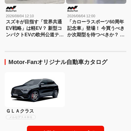
2026/08/04 12:10
2026/08/04 12:00
スズキが目指す「世界共通
「カローラスポーツ60周年
EV戦略」は軽EV？ 新型コ
記念車」登場！ 今買うべき
ンパクトEVの欧州公道テス
か次期型を待つべきか？ ハ
トをスクープ
ンマーヘッド採用に期待
Motor-Fanオリジナル自動車カタログ
ＧＬＡクラス
メルセデスＡＭＧ