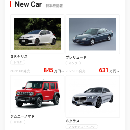
New Car
新車種情報
ＧＲヤリス
プレリュード
トヨタ
ホンダ
845
631
2026.08発売
万円
～
2026.08発売
万円
～
ジムニーノマド
Ｓクラス
スズキ
メルセデス・ベンツ