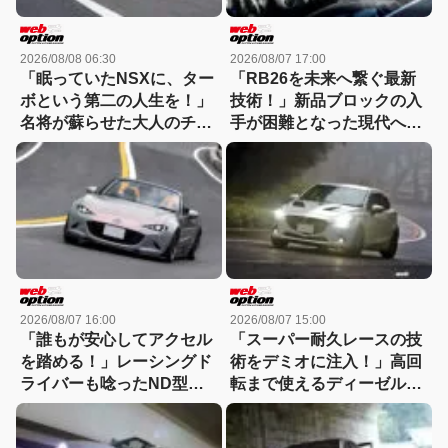
2026/08/08 06:30
2026/08/07 17:00
「眠っていたNSXに、ター
「RB26を未来へ繋ぐ最新
ボという第二の人生を！」
技術！」新品ブロックの入
名将が蘇らせた大人のチュ
手が困難となった現代へ向
ーンドに迫る
けたHKSの回答
2026/08/07 16:00
2026/08/07 15:00
「誰もが安心してアクセル
「スーパー耐久レースの技
を踏める！」レーシングド
術をデミオに注入！」高回
ライバーも唸ったND型ロ
転まで使えるディーゼルタ
ードスター改の真実
ーボ仕様が熱い!!