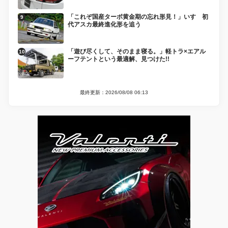
「これぞ国産ターボ黄金期の忘れ形見！」いすゞ初
代アスカ最終進化形を追う
「遊び尽くして、そのまま寝る。」軽トラ×エアル
ーフテントという最適解、見つけた!!
最終更新：2026/08/08 06:13