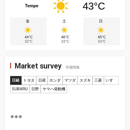
43°C
Tempe
金
土
日
44°C
46°C
45°C
32°C
33°C
33°C
Market survey
市場情報
日経
トヨタ
日産
ホンダ
マツダ
スズキ
三菱
いすゞ
SUBARU
日野
ヤマハ発動機