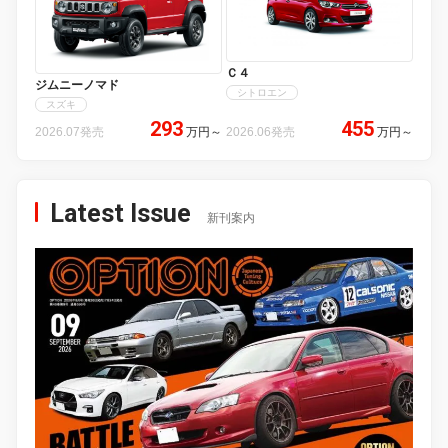
Ｃ４
ジムニーノマド
シトロエン
スズキ
293
455
2026.07発売
万円
～
2026.06発売
万円
～
Latest Issue
新刊案内