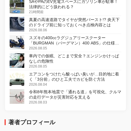
SAやPAのEV充電スペースにガソリン車が駐車！
法律的にどう扱われる？
21時間前
真夏の高速道路でタイヤが突然バースト!? 炎天下
のドライブ前に知っておくべき点検内容とは
2026.08.06
スズキの400ccラグジュアリースクーター
「BURGMAN（バーグマン）400 ABS」の仕様を
変更し、8月18日に発売
2026.08.05
車内での仮眠、どこまで安全？エンジンかけっぱ
なしの危険性
2026.08.05
エアコンをつけたら酸っぱい臭いが…目的地に着
く「3分前」のひと工夫でカビを防ぐ方法
2026.08.04
令和8年熊本地震で「通れる道」を可視化、クルマ
の走行データが災害対応を支える
2026.08.03
著者プロフィール