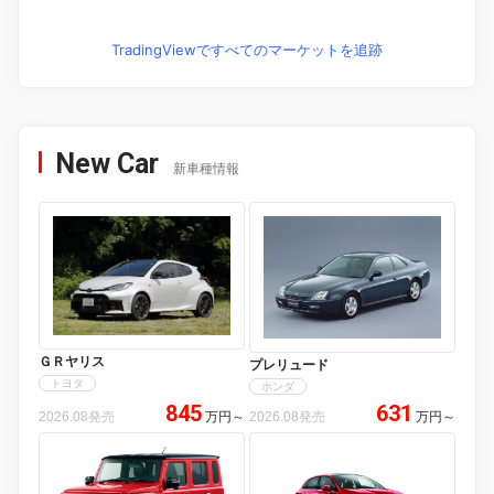
TradingViewですべてのマーケットを追跡
New Car
新車種情報
ＧＲヤリス
プレリュード
トヨタ
ホンダ
845
631
2026.08発売
万円
～
2026.08発売
万円
～