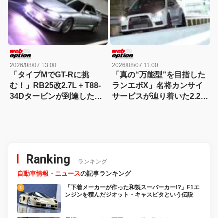
2026/08/07 13:00
2026/08/07 11:00
「タイプMでGT-Rに挑
「真の“万能型”を目指した
む！」RB25改2.7L＋T88-
ランエボX」名将カンサイ
34Dタービンが到達した
サービスが辿り着いた2.2L
300km/hの領域
仕様を紐解く
Ranking
ランキング
自動車情報・ニュース
の記事ランキング
「下着メーカーが作った和製スーパーカー!?」F1エ
ンジンを積んだジオット・キャスピタという伝説