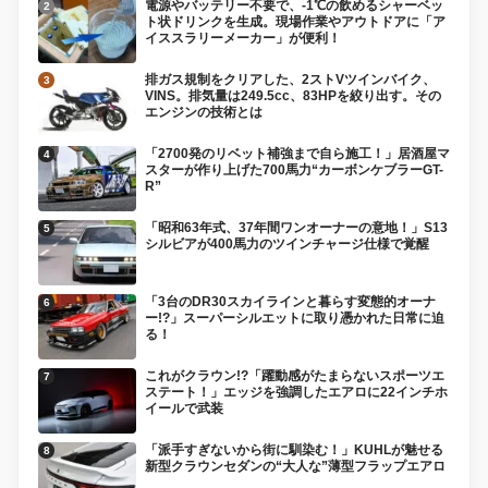
電源やバッテリー不要で、-1℃の飲めるシャーベッ
ト状ドリンクを生成。現場作業やアウトドアに「ア
イススラリーメーカー」が便利！
排ガス規制をクリアした、2ストVツインバイク、
VINS。排気量は249.5cc、83HPを絞り出す。その
エンジンの技術とは
「2700発のリベット補強まで自ら施工！」居酒屋マ
スターが作り上げた700馬力“カーボンケブラーGT-
R”
「昭和63年式、37年間ワンオーナーの意地！」S13
シルビアが400馬力のツインチャージ仕様で覚醒
「3台のDR30スカイラインと暮らす変態的オーナ
ー!?」スーパーシルエットに取り憑かれた日常に迫
る！
これがクラウン!?「躍動感がたまらないスポーツエ
ステート！」エッジを強調したエアロに22インチホ
イールで武装
「派手すぎないから街に馴染む！」KUHLが魅せる
新型クラウンセダンの“大人な”薄型フラップエアロ