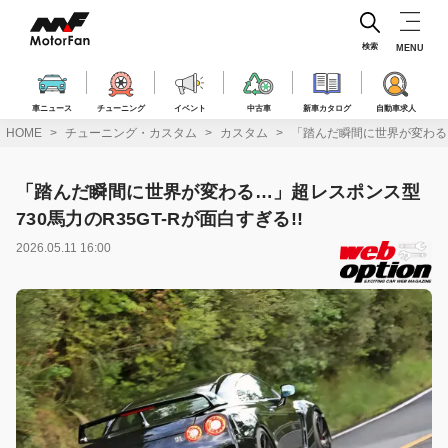
コ
ン
テ
検索
MENU
ン
ツ
へ
車ニュース
チューニング
イベント
中古車
新車カタログ
自動車求人
ス
HOME
チューニング・カスタム
カスタム
「踏んだ瞬間に世界が変わる…」
キ
ッ
プ
「踏んだ瞬間に世界が変わる…」超レスポンス型
730馬力のR35GT-Rが面白すぎる!!
2026.05.11 16:00