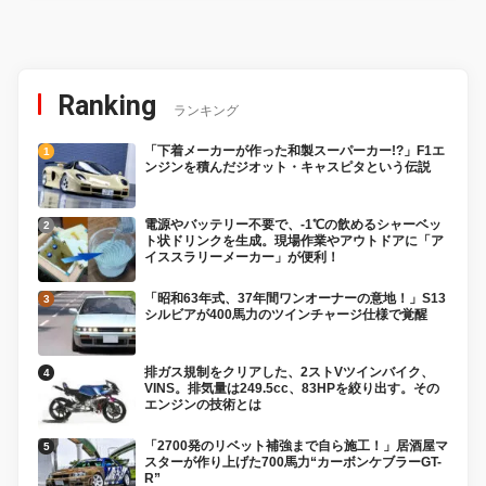
Ranking
ランキング
「下着メーカーが作った和製スーパーカー!?」F1エ
ンジンを積んだジオット・キャスピタという伝説
電源やバッテリー不要で、-1℃の飲めるシャーベッ
ト状ドリンクを生成。現場作業やアウトドアに「ア
イススラリーメーカー」が便利！
「昭和63年式、37年間ワンオーナーの意地！」S13
シルビアが400馬力のツインチャージ仕様で覚醒
排ガス規制をクリアした、2ストVツインバイク、
VINS。排気量は249.5cc、83HPを絞り出す。その
エンジンの技術とは
「2700発のリベット補強まで自ら施工！」居酒屋マ
スターが作り上げた700馬力“カーボンケブラーGT-
R”