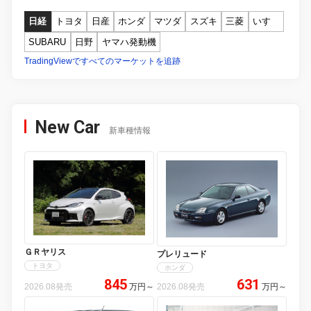
日経
トヨタ
日産
ホンダ
マツダ
スズキ
三菱
いすゞ
SUBARU
日野
ヤマハ発動機
TradingViewですべてのマーケットを追跡
New Car
新車種情報
ＧＲヤリス
プレリュード
トヨタ
ホンダ
845
631
2026.08発売
万円
～
2026.08発売
万円
～