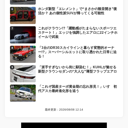
ホンダ新型「エレメント」で“まさかの観音開き”復
活か？ あの個性派SUVが帰ってくる可能性
これがクラウン!?「躍動感がたまらないスポーツエ
ステート！」エッジを強調したエアロに22インチホ
イールで武装
「3台のDR30スカイラインと暮らす変態的オーナ
ー!?」スーパーシルエットに取り憑かれた日常に迫
る！
「派手すぎないから街に馴染む！」KUHLが魅せる
新型クラウンセダンの“大人な”薄型フラップエアロ
「これぞ国産ターボ黄金期の忘れ形見！」いすゞ初
代アスカ最終進化形を追う
最終更新：2026/08/08 12:14