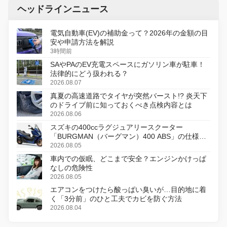
ヘッドラインニュース
電気自動車(EV)の補助金って？2026年の金額の目
安や申請方法を解説
3時間前
SAやPAのEV充電スペースにガソリン車が駐車！
法律的にどう扱われる？
2026.08.07
真夏の高速道路でタイヤが突然バースト!? 炎天下
のドライブ前に知っておくべき点検内容とは
2026.08.06
スズキの400ccラグジュアリースクーター
「BURGMAN（バーグマン）400 ABS」の仕様を
変更し、8月18日に発売
2026.08.05
車内での仮眠、どこまで安全？エンジンかけっぱ
なしの危険性
2026.08.05
エアコンをつけたら酸っぱい臭いが…目的地に着
く「3分前」のひと工夫でカビを防ぐ方法
2026.08.04