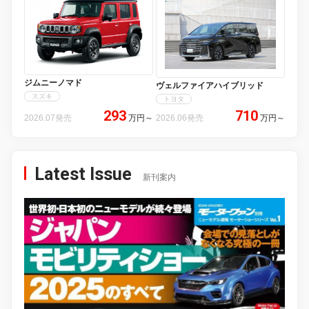
ジムニーノマド
ヴェルファイアハイブリッド
スズキ
トヨタ
293
710
2026.07発売
万円
～
2026.06発売
万円
～
Latest Issue
新刊案内