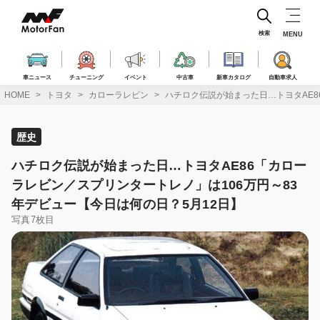
コ
ン
テ
検索
MENU
ン
ツ
へ
車ニュース
チューニング
イベント
中古車
新車カタログ
自動車求人
ス
HOME
トヨタ
カローラレビン
ハチロク伝説が始まった日…トヨタAE8
キ
ッ
プ
歴史
ハチロク伝説が始まった日…トヨタAE86「カロー
ラレビン／スプリンタートレノ」は106万円～83
年デビュー【今日は何の日？5月12日】
写真7枚目