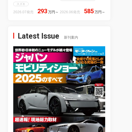
スズキ
293
585
2026.07発売
万円
～
2026.06発売
万円
～
Latest Issue
新刊案内