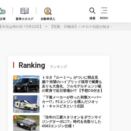
検索
MENU
古車
新車カタログ
自動車求人
【今日は何の日？5月12日】
【写真・15枚目】ハチロク伝説が始まった日…トヨタ
Ranking
ランキング
トヨタ『ルーミー』がついに弱点克
服!? 待望のハイブリッド採用で燃費も
走りも大進化、フルモデルチェンジ級
の変身で近日登場か!? 【予想CG付き】
「下着メーカーが作った和製スーパー
カー!?」F1エンジンを積んだジオッ
ト・キャスピタという伝説
「往年の三菱スタリオンをダウンサイ
ジングターボに!?」時代を先取りした
4G63エンジン仕様！