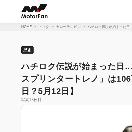
コ
ン
テ
ン
ツ
HOME
トヨタ
カローラレビン
ハチロク伝説が始まった日…
へ
ス
キ
ッ
歴史
プ
ハチロク伝説が始まった日…
スプリンタートレノ」は10
日？5月12日】
写真15枚目