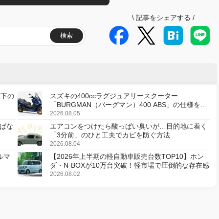
\
記事をシェアする
/
検索
天下の
スズキの400ccラグジュアリースクーター
「BURGMAN（バーグマン）400 ABS」の仕様を変
更し、8月18日に発売
2026.08.05
ぱな
エアコンをつけたら酸っぱい臭いが…目的地に着く
「3分前」のひと工夫でカビを防ぐ方法
2026.08.04
ルマ
【2026年上半期の軽自動車販売台数TOP10】ホン
ダ・N-BOXが10万台突破！軽市場で圧倒的な存在感
2026.08.02