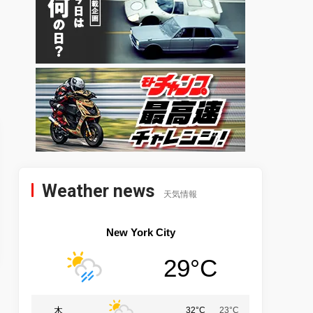
Weather news
天気情報
New York City
29°C
木
32°C
23°C