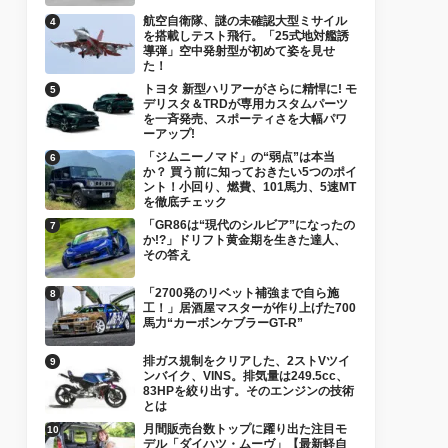
航空自衛隊、謎の未確認大型ミサイル
を搭載しテスト飛行。「25式地対艦誘
導弾」空中発射型が初めて姿を見せ
た！
トヨタ 新型ハリアーがさらに精悍に! モ
デリスタ＆TRDが専用カスタムパーツ
を一斉発売、スポーティさを大幅パワ
ーアップ!
「ジムニーノマド」の“弱点”は本当
か？ 買う前に知っておきたい5つのポイ
ント！小回り、燃費、101馬力、5速MT
を徹底チェック
「GR86は“現代のシルビア”になったの
か!?」ドリフト黄金期を生きた達人、
その答え
「2700発のリベット補強まで自ら施
工！」居酒屋マスターが作り上げた700
馬力“カーボンケブラーGT-R”
排ガス規制をクリアした、2ストVツイ
ンバイク、VINS。排気量は249.5cc、
83HPを絞り出す。そのエンジンの技術
とは
月間販売台数トップに躍り出た注目モ
デル「ダイハツ・ムーヴ」【最新軽自