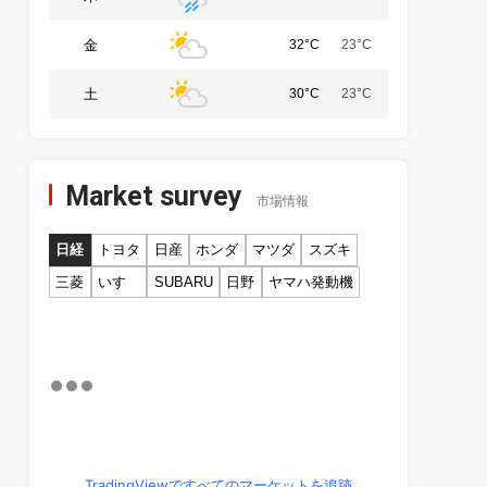
金
32°C
23°C
土
30°C
23°C
Market survey
市場情報
日経
トヨタ
日産
ホンダ
マツダ
スズキ
三菱
いすゞ
SUBARU
日野
ヤマハ発動機
TradingViewですべてのマーケットを追跡