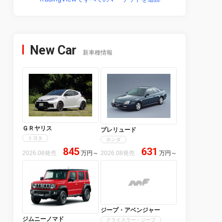
New Car
新車種情報
ＧＲヤリス
プレリュード
トヨタ
ホンダ
845
631
2026.08発売
万円
～
2026.08発売
万円
～
ジープ・アベンジャー
ジムニーノマド
クライスラー・ジープ