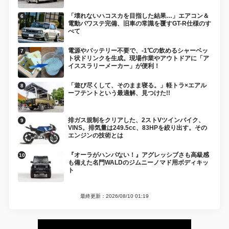
「壊れないハコスカを目指した結果…」エアコン＆
電動パワステ完備、旧車の常識を覆すGT-R仕様のす
べて
電源やバッテリー不要で、-1℃の飲めるシャーベッ
ト状ドリンクを生成。現場作業やアウトドアに「ア
イススラリーメーカー」が便利！
「遊び尽くして、そのまま寝る。」軽トラ×エアル
ーフテントという最適解、見つけた!!
排ガス規制をクリアした、2ストVツインバイク、
VINS。排気量は249.5cc、83HPを絞り出す。その
エンジンの技術とは
『オーラがハンパない！』アグレッシブさも高級感
も備えた名門WALDのジムニーノマド用ボディキッ
ト
最終更新：2026/08/10 01:19