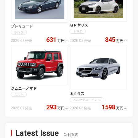
ＧＲヤリス
プレリュード
トヨタ
ホンダ
631
845
2026.08発売
万円
～
2026.08発売
万円
～
ジムニーノマド
Ｓクラス
スズキ
メルセデス・ベンツ
293
1598
2026.07発売
万円
～
2026.06発売
万円
～
Latest Issue
新刊案内