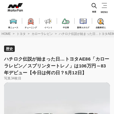
コ
ン
テ
検索
MENU
ン
ツ
へ
車ニュース
チューニング
イベント
中古車
新車カタログ
自動車求人
ス
HOME
トヨタ
カローラレビン
ハチロク伝説が始まった日…トヨタAE8
キ
ッ
プ
歴史
ハチロク伝説が始まった日…トヨタAE86「カロー
ラレビン／スプリンタートレノ」は106万円～83
年デビュー【今日は何の日？5月12日】
写真34枚目