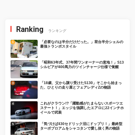
Ranking
ランキング
「必要なのは半分だけだった。」荷台半分シェルの
最強トランポスタイル
「昭和63年式、37年間ワンオーナーの意地！」S13
シルビアが400馬力のツインチャージ仕様で覚醒
「18歳、父から譲り受けたS130」そこから始まっ
た、ひとりの走り屋とフェアレディZの物語
これがクラウン!?「躍動感がたまらないスポーツエ
ステート！」エッジを強調したエアロに22インチホ
イールで武装
「気づけば430セドリック沼にドップリ！」最終型
ターボブロアムをシャコタンで愛し抜く男の物語