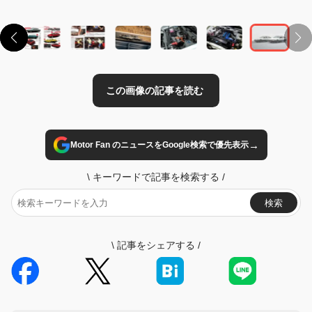
→
Motor Fan のニュースをGoogle検索で優先表示
\
キーワードで記事を検索する
/
検索
\
記事をシェアする
/