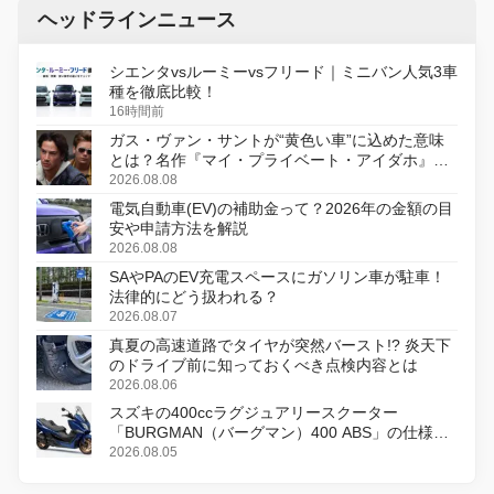
ヘッドラインニュース
シエンタvsルーミーvsフリード｜ミニバン人気3車
種を徹底比較！
16時間前
ガス・ヴァン・サントが“黄色い車”に込めた意味
とは？名作『マイ・プライベート・アイダホ』が
初のデジタルリマスター版で復活
2026.08.08
電気自動車(EV)の補助金って？2026年の金額の目
安や申請方法を解説
2026.08.08
SAやPAのEV充電スペースにガソリン車が駐車！
法律的にどう扱われる？
2026.08.07
真夏の高速道路でタイヤが突然バースト!? 炎天下
のドライブ前に知っておくべき点検内容とは
2026.08.06
スズキの400ccラグジュアリースクーター
「BURGMAN（バーグマン）400 ABS」の仕様を
変更し、8月18日に発売
2026.08.05