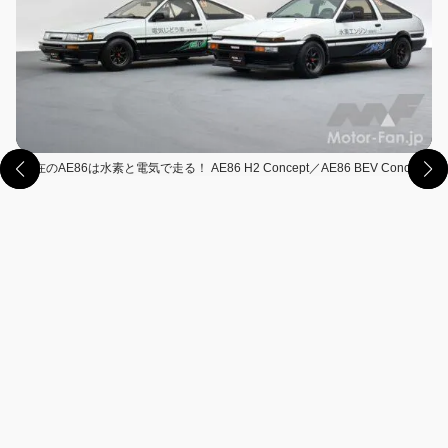
現在のAE86は水素と電気で走る！ AE86 H2 Concept／AE86 BEV Concept
この画像の記事を読む