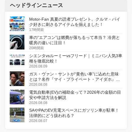
ヘッドラインニュース
Motor-Fan 真夏の読者プレゼント。クルマ・バイ
ク好きに刺さるアイテムを揃えました！
17時間前
車の“エアコン”は燃費が落ちるって本当？ 冷房と
暖房の違いに注目！
20時間前
シエンタvsルーミーvsフリード｜ミニバン人気3車
種を徹底比較！
2026.08.09
ガス・ヴァン・サントが“黄色い車”に込めた意味
とは？名作『マイ・プライベート・アイダホ』が
初のデジタルリマスター版で復活
2026.08.08
電気自動車(EV)の補助金って？2026年の金額の目
安や申請方法を解説
2026.08.08
SAやPAのEV充電スペースにガソリン車が駐車！
法律的にどう扱われる？
2026.08.07