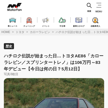
コ
ン
テ
検索
MENU
ン
ツ
へ
車ニュース
チューニング
イベント
中古車
新車カタログ
自動車求人
ス
HOME
トヨタ
カローラレビン
ハチロク伝説が始まった日…トヨタAE8
キ
ッ
プ
歴史
ハチロク伝説が始まった日…トヨタAE86「カロー
ラレビン／スプリンタートレノ」は106万円～83
年デビュー【今日は何の日？5月12日】
写真8枚目