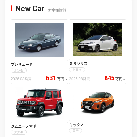
New Car
新車種情報
ＧＲヤリス
プレリュード
トヨタ
ホンダ
631
845
2026.08発売
万円
～
2026.08発売
万円
～
キックス
ジムニーノマド
日産
スズキ