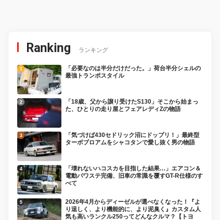
Ranking
ランキング
「必要なのは半分だけだった。」荷台半分シェルの
最強トランポスタイル
「18歳、父から譲り受けたS130」そこから始まっ
た、ひとりの走り屋とフェアレディZの物語
「気づけば430セドリック沼にドップリ！」最終型
ターボブロアムをシャコタンで愛し抜く男の物語
「壊れないハコスカを目指した結果…」エアコン＆
電動パワステ完備、旧車の常識を覆すGT-R仕様のす
べて
2026年4月からディーゼルが選べなくなった！『よ
り逞しく、より機能的に、より泥臭く』カスタム人
気も高いランクル250ってどんなクルマ？【トヨ