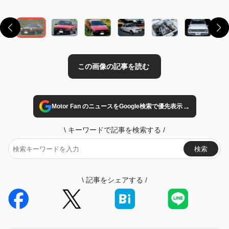
→
Motor Fan のニュースをGoogle検索で優先表示
\
キーワードで記事を検索する
/
検索
\
記事をシェアする
/