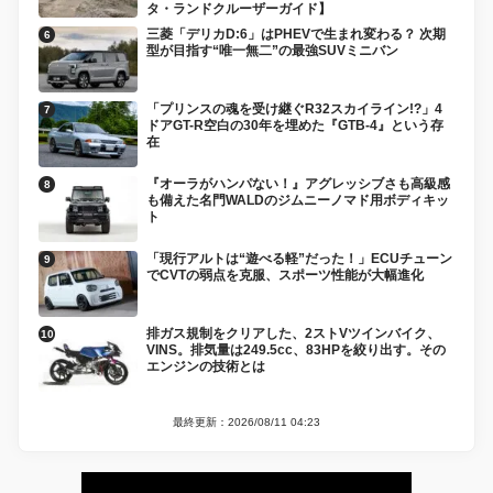
タ・ランドクルーザーガイド】
三菱「デリカD:6」はPHEVで生まれ変わる？ 次期
型が目指す“唯一無二”の最強SUVミニバン
「プリンスの魂を受け継ぐR32スカイライン!?」4
ドアGT-R空白の30年を埋めた『GTB-4』という存
在
『オーラがハンパない！』アグレッシブさも高級感
も備えた名門WALDのジムニーノマド用ボディキッ
ト
「現行アルトは“遊べる軽”だった！」ECUチューン
でCVTの弱点を克服、スポーツ性能が大幅進化
排ガス規制をクリアした、2ストVツインバイク、
VINS。排気量は249.5cc、83HPを絞り出す。その
エンジンの技術とは
最終更新：2026/08/11 04:23