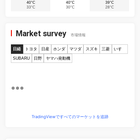
40°C
40°C
39°C
33°C
30°C
28°C
Market survey
市場情報
日経
トヨタ
日産
ホンダ
マツダ
スズキ
三菱
いすゞ
SUBARU
日野
ヤマハ発動機
TradingViewですべてのマーケットを追跡