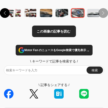
→
Motor Fan のニュースをGoogle検索で優先表示
\
キーワードで記事を検索する
/
検索
\
記事をシェアする
/