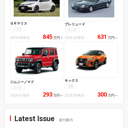
ＧＲヤリス
プレリュード
トヨタ
ホンダ
845
631
2026.08発売
万円
～
2026.08発売
万円
～
キックス
ジムニーノマド
日産
スズキ
293
300
2026.07発売
万円
～
2026.06発売
万円
～
Latest Issue
新刊案内