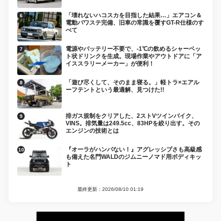
「壊れないハコスカを目指した結果…」エアコン＆
電動パワステ完備、旧車の常識を覆すGT-R仕様のす
べて
電源やバッテリー不要で、-1℃の飲めるシャーベッ
ト状ドリンクを生成。現場作業やアウトドアに「ア
イススラリーメーカー」が便利！
「遊び尽くして、そのまま寝る。」軽トラ×エアル
ーフテントという最適解、見つけた!!
排ガス規制をクリアした、2ストVツインバイク、
VINS。排気量は249.5cc、83HPを絞り出す。その
エンジンの技術とは
『オーラがハンパない！』アグレッシブさも高級感
も備えた名門WALDのジムニーノマド用ボディキッ
ト
最終更新：2026/08/10 01:19