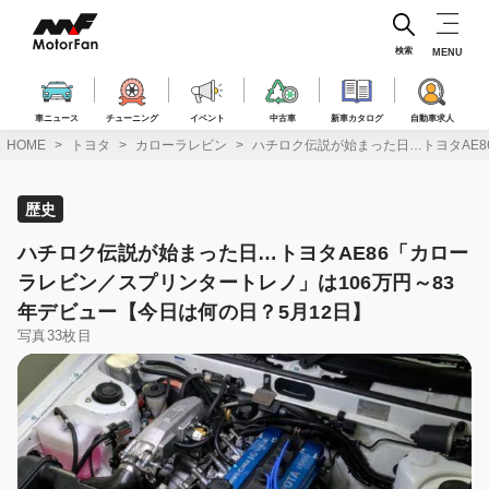
コ
ン
テ
検索
MENU
ン
ツ
へ
車ニュース
チューニング
イベント
中古車
新車カタログ
自動車求人
ス
HOME
トヨタ
カローラレビン
ハチロク伝説が始まった日…トヨタAE8
キ
ッ
プ
歴史
ハチロク伝説が始まった日…トヨタAE86「カロー
ラレビン／スプリンタートレノ」は106万円～83
年デビュー【今日は何の日？5月12日】
写真33枚目