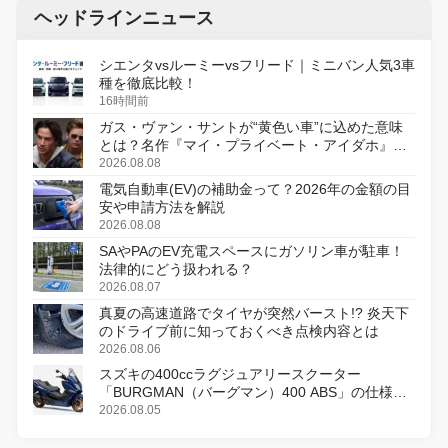
ヘッドラインニュース
シエンタvsルーミーvsフリード｜ミニバン人気3車
種を徹底比較！
16時間前
ガス・ヴァン・サントが“黄色い車”に込めた意味
とは？名作『マイ・プライベート・アイダホ』が
初のデジタルリマスター版で復活
2026.08.08
電気自動車(EV)の補助金って？2026年の金額の目
安や申請方法を解説
2026.08.08
SAやPAのEV充電スペースにガソリン車が駐車！
法律的にどう扱われる？
2026.08.07
真夏の高速道路でタイヤが突然バースト!? 炎天下
のドライブ前に知っておくべき点検内容とは
2026.08.06
スズキの400ccラグジュアリースクーター
「BURGMAN（バーグマン）400 ABS」の仕様を
変更し、8月18日に発売
2026.08.05