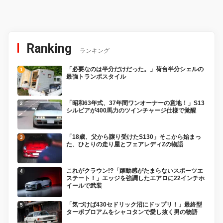
Ranking
ランキング
「必要なのは半分だけだった。」荷台半分シェルの
最強トランポスタイル
「昭和63年式、37年間ワンオーナーの意地！」S13
シルビアが400馬力のツインチャージ仕様で覚醒
「18歳、父から譲り受けたS130」そこから始まっ
た、ひとりの走り屋とフェアレディZの物語
これがクラウン!?「躍動感がたまらないスポーツエ
ステート！」エッジを強調したエアロに22インチホ
イールで武装
「気づけば430セドリック沼にドップリ！」最終型
ターボブロアムをシャコタンで愛し抜く男の物語