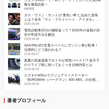
シエンタvsルーミーvsフリード｜ミニバン人気3車
種を徹底比較！
8時間前
ガス・ヴァン・サントが“黄色い車”に込めた意味
とは？名作『マイ・プライベート・アイダホ』が
初のデジタルリマスター版で復活
2026.08.08
電気自動車(EV)の補助金って？2026年の金額の目
安や申請方法を解説
2026.08.08
SAやPAのEV充電スペースにガソリン車が駐車！
法律的にどう扱われる？
2026.08.07
真夏の高速道路でタイヤが突然バースト!? 炎天下
のドライブ前に知っておくべき点検内容とは
2026.08.06
スズキの400ccラグジュアリースクーター
「BURGMAN（バーグマン）400 ABS」の仕様を
変更し、8月18日に発売
2026.08.05
著者プロフィール