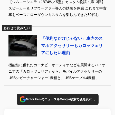
【ジムニーシエラ（JB74W／5型）カスタム物語・第13回】
スピーカー＆サブウーファー導入の効果を体感 これまで中古
車をベースにローダウンカスタムを楽しんできた50代おじさ
んのドレナビ編集部員が、ひょんなことから新車のジムニー
シエラ（JB74W／5型）を購入。だからといってカスタム熱
あわせて読みたい
は冷めることなく、当然のようにシエラもイジる気満々。初
「便利なだけじゃない」車内のス
のリフトアップ仕様にあーだこーだと妄想が止まりませ
マホアクセサリーもカロッツェリ
ん。“人生初の新車”を、ときにD.I.Yで、ときにプロの手腕を
アにしたい理由
頼ってどうイジっていくのか!? オーナー目線のカスタム物語
を不定期連載でお届けします！
機能性に優れたカーナビ・オーディオなどを展開するパイオ
ニアの「カロッツェリア」から、モバイルアクセサリーの
USBシガーチャージャー1機種と、USBケーブル4機種、ライ
トニングケーブル2機種を発売。
→
Motor Fan のニュースをGoogle検索で優先表示