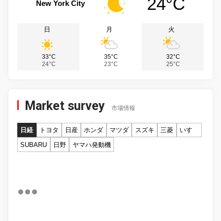
24°C
New York City
日
月
火
33°C
35°C
32°C
24°C
23°C
25°C
Market survey
市場情報
日経
トヨタ
日産
ホンダ
マツダ
スズキ
三菱
いすゞ
SUBARU
日野
ヤマハ発動機