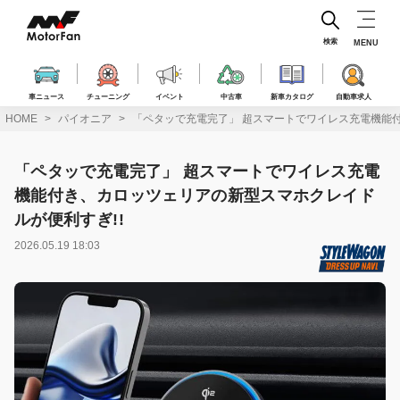
コ
ン
テ
検索
MENU
ン
ツ
へ
車ニュース
チューニング
イベント
中古車
新車カタログ
自動車求人
ス
HOME
パイオニア
「ペタッで充電完了」 超スマートでワイレス充電機能付
キ
ッ
プ
「ペタッで充電完了」 超スマートでワイレス充電
機能付き、カロッツェリアの新型スマホクレイド
ルが便利すぎ!!
2026.05.19 18:03