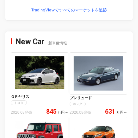
TradingViewですべてのマーケットを追跡
New Car
新車種情報
ＧＲヤリス
プレリュード
トヨタ
ホンダ
845
631
2026.08発売
万円
～
2026.08発売
万円
～