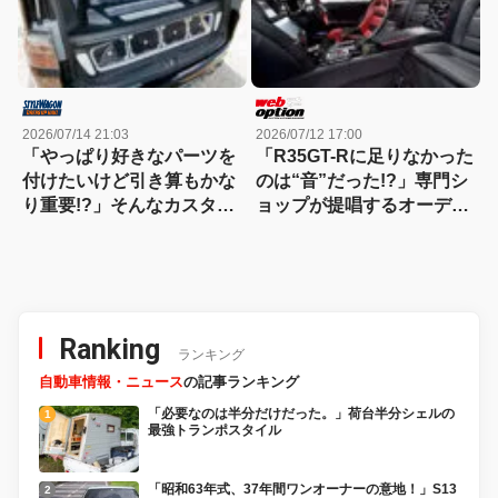
2026/07/14 21:03
2026/07/12 17:00
「やっぱり好きなパーツを
「R35GT-Rに足りなかった
付けたいけど引き算もかな
のは“音”だった!?」専門シ
り重要!?」そんなカスタム
ョップが提唱するオーディ
のお手本として参考になる
オカスタムのススメ
ステップワゴン！
Ranking
ランキング
自動車情報・ニュース
の記事ランキング
「必要なのは半分だけだった。」荷台半分シェルの
最強トランポスタイル
「昭和63年式、37年間ワンオーナーの意地！」S13