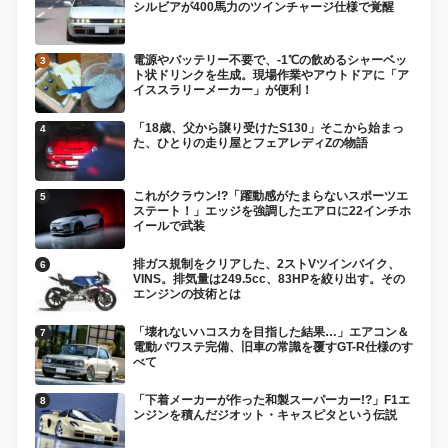
シルビアが400馬力のツインチャージ仕様で覚醒
電源やバッテリー不要で、-1℃の飲めるシャーベッ
ト状ドリンクを生成。現場作業やアウトドアに「ア
イススラリーメーカー」が便利！
「18歳、父から譲り受けたS130」そこから始まっ
た、ひとりの走り屋とフェアレディZの物語
これがクラウン!?「躍動感がたまらないスポーツエ
ステート！」エッジを強調したエアロに22インチホ
イールで武装
排ガス規制をクリアした、2ストVツインバイク、
VINS。排気量は249.5cc、83HPを絞り出す。その
エンジンの技術とは
「壊れないハコスカを目指した結果…」エアコン＆
電動パワステ完備、旧車の常識を覆すGT-R仕様のす
べて
「下着メーカーが作った和製スーパーカー!?」F1エ
ンジンを積んだジオット・キャスピタという伝説