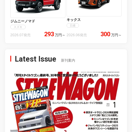
キックス
ジムニーノマド
日産
スズキ
293
300
2026.07発売
万円
～
2026.06発売
万円
～
Latest Issue
新刊案内