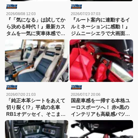
2026/08/08 12:03
2026/07/23 07:03
『「気になる」は試してか
『ルート案内に連動するイ
ら決める時代！』最新カス
ルミネーションに感動！』
タムを一気に実車体感でき
ジムニーシエラで大画面デ
る【BLITZ×carrozzeria】
ィスプレイオーディオの実
9/5（土）・6（日）in A
力をチェック！
PIT京都
2026/07/20 21:03
2026/07/17 20:06
「純正本革シートをあえて
国産車感を一掃する本格ユ
切り裂く!?」平成の名車
ーロスポーツへ！ 赤×黒の
RB1オデッセイ、そこまで
インテリアも高級感バツグ
やるかの超絶ワンオフ技が
ン
凄すぎる