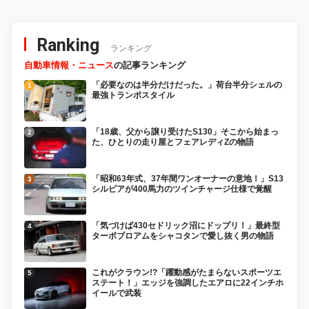
ステップワゴン！
Ranking
ランキング
自動車情報・ニュース
の記事ランキング
「必要なのは半分だけだった。」荷台半分シェルの
最強トランポスタイル
「18歳、父から譲り受けたS130」そこから始まっ
た、ひとりの走り屋とフェアレディZの物語
「昭和63年式、37年間ワンオーナーの意地！」S13
シルビアが400馬力のツインチャージ仕様で覚醒
「気づけば430セドリック沼にドップリ！」最終型
ターボブロアムをシャコタンで愛し抜く男の物語
これがクラウン!?「躍動感がたまらないスポーツエ
ステート！」エッジを強調したエアロに22インチホ
イールで武装