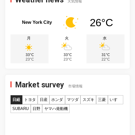
天気情報
26°C
New York City
月
火
水
33°C
33°C
31°C
23°C
23°C
22°C
Market survey
市場情報
日経
トヨタ
日産
ホンダ
マツダ
スズキ
三菱
いすゞ
SUBARU
日野
ヤマハ発動機