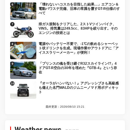
「壊れないハコスカを目指した結果…」エアコン＆
電動パワステ完備、旧車の常識を覆すGT-R仕様のす
べて
排ガス規制をクリアした、2ストVツインバイク、
VINS。排気量は249.5cc、83HPを絞り出す。その
エンジンの技術とは
電源やバッテリー不要で、-1℃の飲めるシャーベッ
ト状ドリンクを生成。現場作業やアウトドアに「ア
イススラリーメーカー」が便利！
「プリンスの魂を受け継ぐR32スカイライン!?」4
ドアGT-R空白の30年を埋めた『GTB-4』という存
在
『オーラがハンパない！』アグレッシブさも高級感
も備えた名門WALDのジムニーノマド用ボディキッ
ト
最終更新：2026/08/10 15:21
Weather news