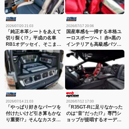
2026/07/20 21:03
2026/07/17 20:06
「純正本革シートをあえて
国産車感を一掃する本格ユ
切り裂く!?」平成の名車
ーロスポーツへ！ 赤×黒の
RB1オデッセイ、そこまで
インテリアも高級感バツグ
やるかの超絶ワンオフ技が
ン
凄すぎる
2026/07/14 21:03
2026/07/12 17:00
「やっぱり好きなパーツを
「R35GT-Rに足りなかった
付けたいけど引き算もかな
のは“音”だった!?」専門シ
り重要!?」そんなカスタム
ョップが提唱するオーディ
のお手本として参考になる
オカスタムのススメ