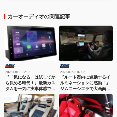
カーオーディオの関連記事
2026/08/08 12:03
2026/07/23 07:03
『「気になる」は試してか
『ルート案内に連動するイ
ら決める時代！』最新カス
ルミネーションに感動！』
タムを一気に実車体感でき
ジムニーシエラで大画面デ
る【BLITZ×carrozzeria】
ィスプレイオーディオの実
9/5（土）・6（日）in A
力をチェック！
PIT京都