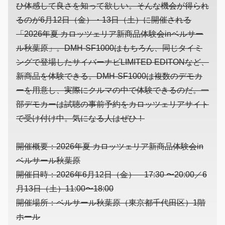
ひ体感して良さを知って欲しい。そんな機会が得られ
るのが6月12日（金）・13日（土）に開催される
「2026年夏 カロッツェリア新商品体験会inベルサー
ル秋葉原」。DMH-SF1000はもちろん、同じタイミ
ングで登場したサイバーナビLIMITED EDITONなど、
新商品を体験できる。DMH-SF1000は複数のデモカ
ーを用意し、実際にクルマの中で体験できるのだ。一
部デモカーは試聴の事前予約をカロッツェリアサイト
で受け付け中。気になる人はぜひ！
開催概要：2026年夏 カロッツェリア新商品体験会in
ベルサール秋葉原
開催日時：2026年6月12日（金） 17:30 〜20:00／6
月13日（土）11:00〜18:00
開催場所：ベルサール秋葉原（東京都千代田区）1階
ホール