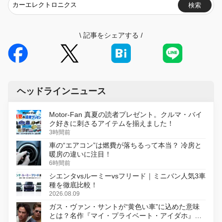
検索
\
記事をシェアする
/
ヘッドラインニュース
Motor-Fan 真夏の読者プレゼント。クルマ・バイ
ク好きに刺さるアイテムを揃えました！
3時間前
車の“エアコン”は燃費が落ちるって本当？ 冷房と
暖房の違いに注目！
6時間前
シエンタvsルーミーvsフリード｜ミニバン人気3車
種を徹底比較！
2026.08.09
ガス・ヴァン・サントが“黄色い車”に込めた意味
とは？名作『マイ・プライベート・アイダホ』が