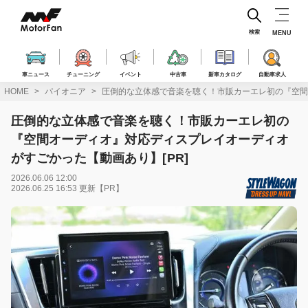
コ
ン
テ
検索
MENU
ン
ツ
へ
車ニュース
チューニング
イベント
中古車
新車カタログ
自動車求人
ス
HOME
パイオニア
圧倒的な立体感で音楽を聴く！市販カーエレ初の『空間
キ
ッ
圧倒的な立体感で音楽を聴く！市販カーエレ初の
プ
『空間オーディオ』対応ディスプレイオーディオ
がすごかった【動画あり】[PR]
2026.06.06 12:00
2026.06.25 16:53 更新【PR】