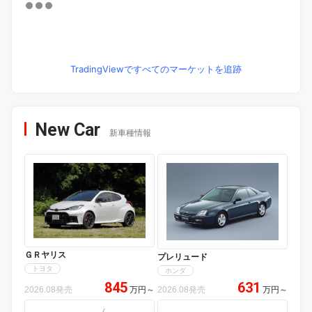
TradingViewですべてのマーケットを追跡
New Car
新車種情報
ＧＲヤリス
プレリュード
トヨタ
ホンダ
845
631
2026.08発売
万円
～
2026.08発売
万円
～