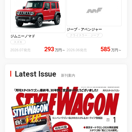
ジープ・アベンジャー
クライスラー・ジープ
ジムニーノマド
スズキ
293
585
2026.07発売
万円
～
2026.06発売
万円
～
Latest Issue
新刊案内