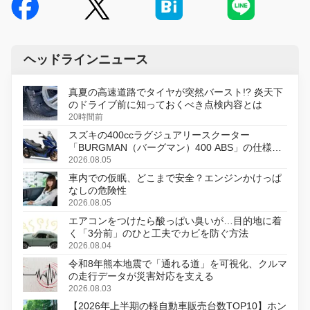
ヘッドラインニュース
真夏の高速道路でタイヤが突然バースト!? 炎天下
のドライブ前に知っておくべき点検内容とは
20時間前
スズキの400ccラグジュアリースクーター
「BURGMAN（バーグマン）400 ABS」の仕様を
変更し、8月18日に発売
2026.08.05
車内での仮眠、どこまで安全？エンジンかけっぱ
なしの危険性
2026.08.05
エアコンをつけたら酸っぱい臭いが…目的地に着
く「3分前」のひと工夫でカビを防ぐ方法
2026.08.04
令和8年熊本地震で「通れる道」を可視化、クルマ
の走行データが災害対応を支える
2026.08.03
【2026年上半期の軽自動車販売台数TOP10】ホン