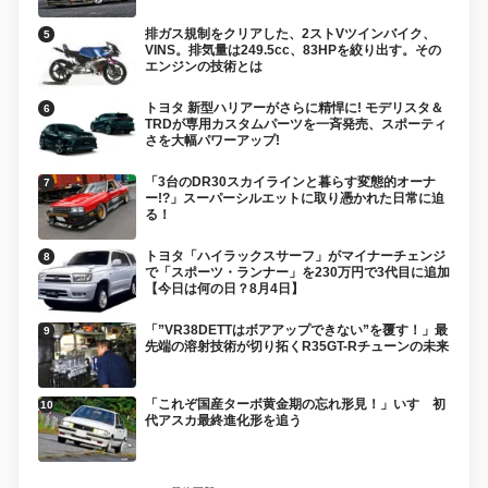
排ガス規制をクリアした、2ストVツインバイク、
VINS。排気量は249.5cc、83HPを絞り出す。その
エンジンの技術とは
トヨタ 新型ハリアーがさらに精悍に! モデリスタ＆
TRDが専用カスタムパーツを一斉発売、スポーティ
さを大幅パワーアップ!
「3台のDR30スカイラインと暮らす変態的オーナ
ー!?」スーパーシルエットに取り憑かれた日常に迫
る！
トヨタ「ハイラックスサーフ」がマイナーチェンジ
で「スポーツ・ランナー」を230万円で3代目に追加
【今日は何の日？8月4日】
「”VR38DETTはボアアップできない”を覆す！」最
先端の溶射技術が切り拓くR35GT-Rチューンの未来
「これぞ国産ターボ黄金期の忘れ形見！」いすゞ初
代アスカ最終進化形を追う