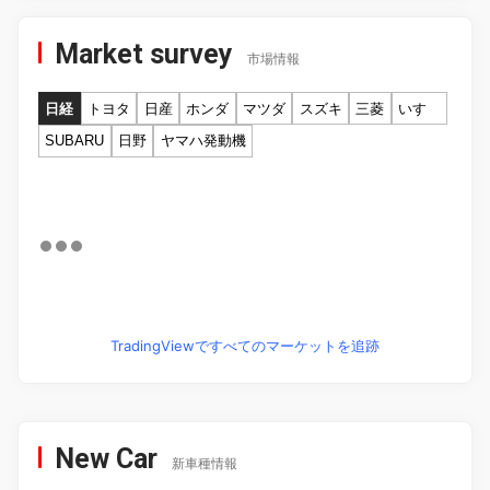
Market survey
市場情報
日経
トヨタ
日産
ホンダ
マツダ
スズキ
三菱
いすゞ
SUBARU
日野
ヤマハ発動機
TradingViewですべてのマーケットを追跡
New Car
新車種情報