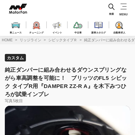
コ
ン
テ
検索
MENU
ン
ツ
へ
車ニュース
チューニング
イベント
中古車
新車カタログ
自動車求人
ス
HOME
リッジライン
シビックタイプＲ
純正ダンパーに組み合わせるダウ
キ
ッ
プ
カスタム
純正ダンパーに組み合わせるダウンスプリングな
がら車高調整を可能に！ ブリッツのFL5 シビッ
ク タイプR用『DAMPER ZZ-R A』を木下みつひ
ろが試乗インプレ
写真5枚目