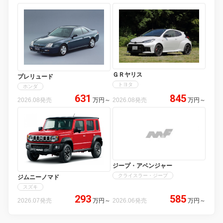
ＧＲヤリス
プレリュード
トヨタ
ホンダ
631
845
2026.08発売
万円
～
2026.08発売
万円
～
ジープ・アベンジャー
クライスラー・ジープ
ジムニーノマド
スズキ
293
585
2026.07発売
万円
～
2026.06発売
万円
～