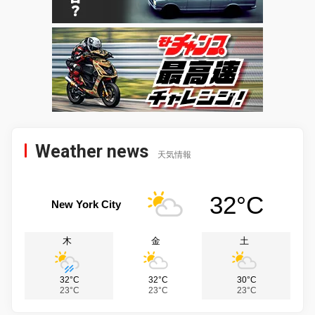
Weather news
天気情報
32°C
New York City
木
金
土
32°C
32°C
30°C
23°C
23°C
23°C